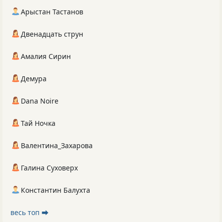
Арыстан Тастанов
Двенадцать струн
Амалия Сирин
Демура
Dana Noire
Тай Ночка
Валентина_Захарова
Галина Суховерх
Константин Балухта
весь топ ⮕