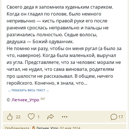
Своего деда я запомнила худеньким стариком.
Когда он гладил по голове, было немного
непривычно — кисть правой руки его после
ранения срослась неправильно и пальцы не
разгинались полностью. Седые волосы,
дедушка — Божий одуванчик.
Не помню ни разу, чтобы он меня ругал (а было за
что, наверное). Когда была маленькой, выручал
из угла. Представляете, что за человек: морали не
читал, не нудил, что сама виновата, родителям
про шалости не рассказывал. В общем, ничего
геройского. Конечно, я знала, что…
… показать весь текст …
©
Летнее_Утро
341
22
1
17
Опубликовала
Летнее_Утро
02 мая 2014