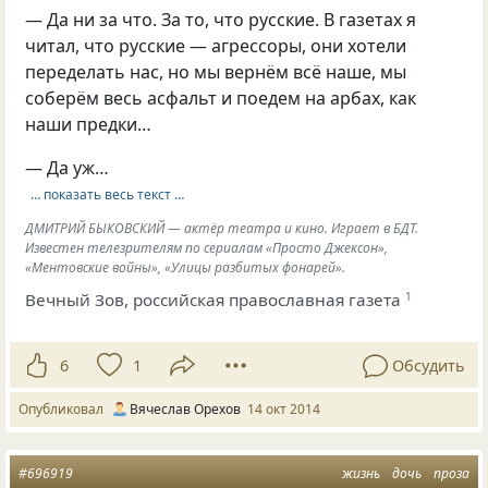
— Да ни за что. За то, что русские. В газетах я
читал, что русские — агрессоры, они хотели
переделать нас, но мы вернём всё наше, мы
соберём весь асфальт и поедем на арбах, как
наши предки…
— Да уж…
… показать весь текст …
ДМИТРИЙ БЫКОВСКИЙ — актёр театра и кино. Играет в БДТ.
Известен телезрителям по сериалам «Просто Джексон»,
«Ментовские войны», «Улицы разбитых фонарей».
Вечный Зов, российская православная газета
1
6
1
Обсудить
Опубликовал
Вячеслав Орехов
14 окт 2014
#696919
жизнь
дочь
проза