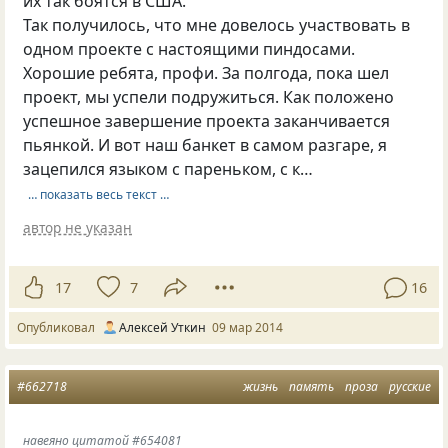
их так боятся в США.
Так получилось, что мне довелось участвовать в
одном проекте с настоящими пиндосами.
Хорошие ребята, профи. За полгода, пока шел
проект, мы успели подружиться. Как положено
успешное завершение проекта заканчивается
пьянкой. И вот наш банкет в самом разгаре, я
зацепился языком с пареньком, с к…
… показать весь текст …
автор не указан
17
7
16
Опубликовал
Алексей Уткин
09 мар 2014
#662718
жизнь
память
проза
русские
навеяно цитатой #654081