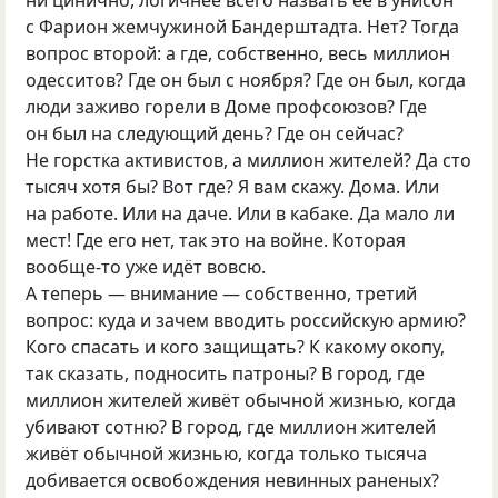
ни цинично, логичнее всего назвать её в унисон
с Фарион жемчужиной Бандерштадта. Нет? Тогда
вопрос второй: а где, собственно, весь миллион
одесситов? Где он был с ноября? Где он был, когда
люди заживо горели в Доме профсоюзов? Где
он был на следующий день? Где он сейчас?
Не горстка активистов, а миллион жителей? Да сто
тысяч хотя бы? Вот где? Я вам скажу. Дома. Или
на работе. Или на даче. Или в кабаке. Да мало ли
мест! Где его нет, так это на войне. Которая
вообще-то уже идёт вовсю.
А теперь — внимание — собственно, третий
вопрос: куда и зачем вводить российскую армию?
Кого спасать и кого защищать? К какому окопу,
так сказать, подносить патроны? В город, где
миллион жителей живёт обычной жизнью, когда
убивают сотню? В город, где миллион жителей
живёт обычной жизнью, когда только тысяча
добивается освобождения невинных раненых?