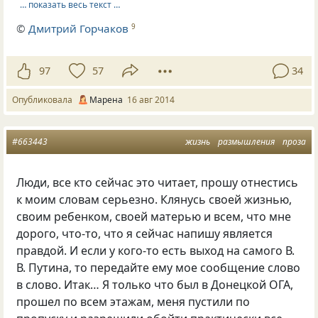
… показать весь текст …
©
Дмитрий Горчаков
9
97
57
34
Опубликовала
Марена
16 авг 2014
#663443
жизнь
размышления
проза
Люди, все кто сейчас это читает, прошу отнестись
к моим словам серьезно. Клянусь своей жизнью,
своим ребенком, своей матерью и всем, что мне
дорого, что-то, что я сейчас напишу является
правдой. И если у кого-то есть выход на самого В.
В. Путина, то передайте ему мое сообщение слово
в слово. Итак… Я только что был в Донецкой ОГА,
прошел по всем этажам, меня пустили по