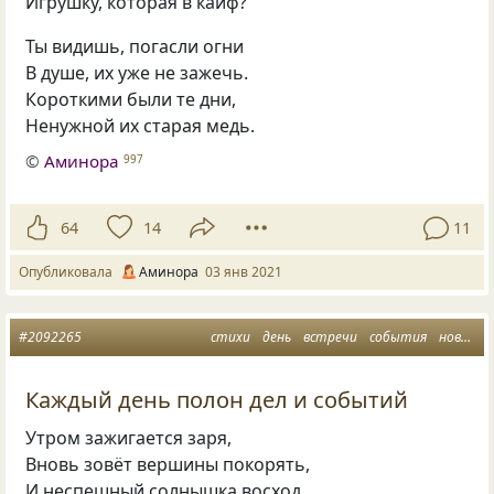
Игрушку, которая в кайф?
Ты видишь, погасли огни
В душе, их уже не зажечь.
Короткими были те дни,
Ненужной их старая медь.
©
Аминора
997
64
14
11
Опубликовала
Аминора
03 янв 2021
#2092265
стихи
день
встречи
события
новый день
Каждый день полон дел и событий
Утром зажигается заря,
Вновь зовёт вершины покорять,
И неспешный солнышка восход