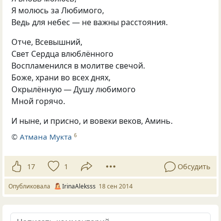
Я молюсь за Любимого,
Ведь для небес — не важны расстояния.
Отче, Всевышний,
Свет Сердца влюблённого
Воспламенился в молитве свечой.
Боже, храни во всех днях,
Окрылённую — Душу любимого
Мной горячо.
И ныне, и присно, и вовеки веков, Аминь.
©
Атмана Мукта
6
17
1
Обсудить
Опубликовала
IrinaAleksss
18 сен 2014