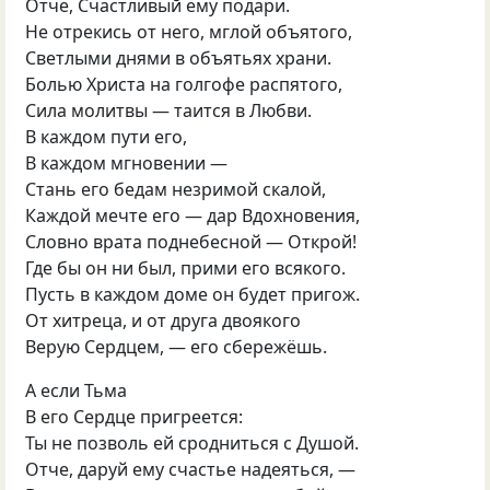
Отче, Счастливый ему подари.
Не отрекись от него, мглой объятого,
Светлыми днями в объятьях храни.
Болью Христа на голгофе распятого,
Сила молитвы — таится в Любви.
В каждом пути его,
В каждом мгновении —
Стань его бедам незримой скалой,
Каждой мечте его — дар Вдохновения,
Словно врата поднебесной — Открой!
Где бы он ни был, прими его всякого.
Пусть в каждом доме он будет пригож.
От хитреца, и от друга двоякого
Верую Сердцем, — его сбережёшь.
А если Тьма
В его Сердце пригреется:
Ты не позволь ей сродниться с Душой.
Отче, даруй ему счастье надеяться, —