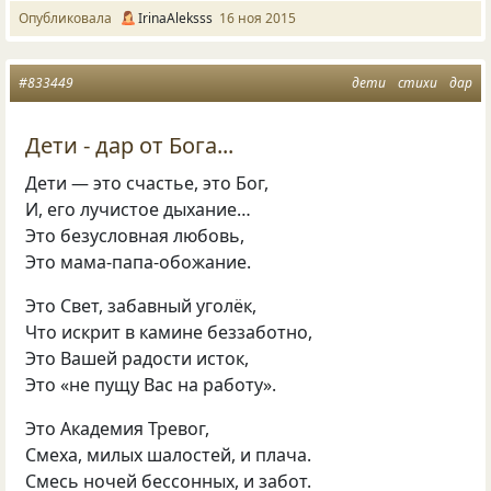
Опубликовала
IrinaAleksss
16 ноя 2015
#833449
дети
стихи
дар
Дети - дар от Бога...
Дети — это счастье, это Бог,
И, его лучистое дыхание…
Это безусловная любовь,
Это мама-папа-обожание.
Это Свет, забавный уголёк,
Что искрит в камине беззаботно,
Это Вашей радости исток,
Это «не пущу Вас на работу».
Это Академия Тревог,
Смеха, милых шалостей, и плача.
Смесь ночей бессонных, и забот.