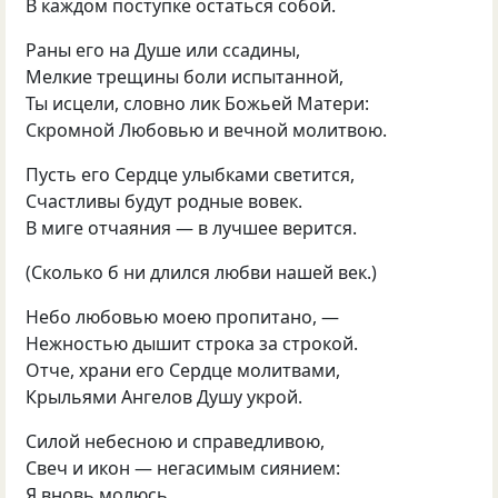
В каждом поступке остаться собой.
Раны его на Душе или ссадины,
Мелкие трещины боли испытанной,
Ты исцели, словно лик Божьей Матери:
Скромной Любовью и вечной молитвою.
Пусть его Сердце улыбками светится,
Счастливы будут родные вовек.
В миге отчаяния — в лучшее верится.
(
Сколько б ни длился любви нашей век.)
Небо любовью моею пропитано, —
Нежностью дышит строка за строкой.
Отче, храни его Сердце молитвами,
Крыльями Ангелов Душу укрой.
Силой небесною и справедливою,
Свеч и икон — негасимым сиянием:
Я вновь молюсь,