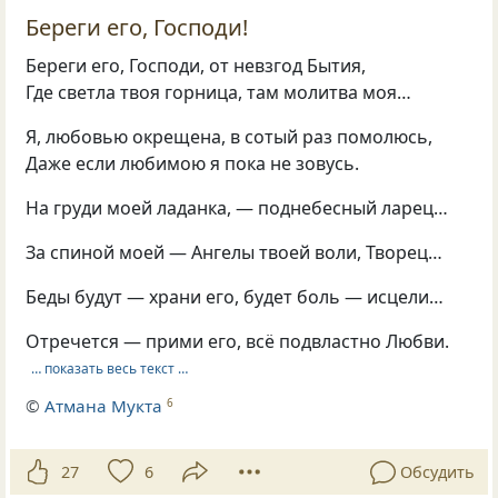
Береги его, Господи!
Береги его, Господи, от невзгод Бытия,
Где светла твоя горница, там молитва моя…
Я, любовью окрещена, в сотый раз помолюсь,
Даже если любимою я пока не зовусь.
На груди моей ладанка, — поднебесный ларец…
За спиной моей — Ангелы твоей воли, Творец…
Беды будут — храни его, будет боль — исцели…
Отречется — прими его, всё подвластно Любви.
… показать весь текст …
©
Атмана Мукта
6
27
6
Обсудить