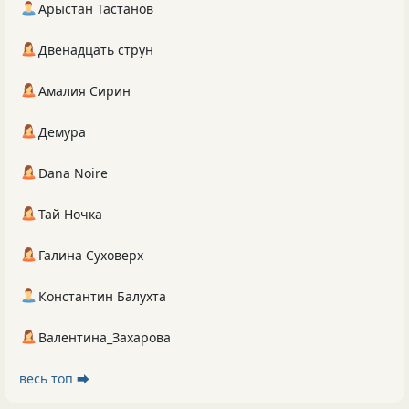
Арыстан Тастанов
Двенадцать струн
Амалия Сирин
Демура
Dana Noire
Тай Ночка
Галина Суховерх
Константин Балухта
Валентина_Захарова
весь топ ⮕