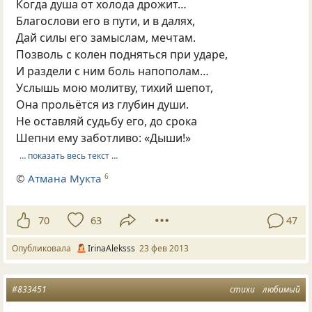
Когда душа от холода дрожит…
Благослови его в пути, и в далях,
Дай силы его замыслам, мечтам.
Позволь с колен подняться при ударе,
И раздели с ним боль напополам…
Услышь мою молитву, тихий шепот,
Она прольётся из глубин души.
Не оставляй судьбу его, до срока
Шепни ему заботливо: «Дыши!»
… показать весь текст …
©
Атмана Мукта
6
70
63
47
Опубликовала
IrinaAleksss
23 фев 2013
#833451
стихи
любимый