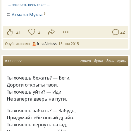
… показать весь текст …
©
Атмана Мукта
6
21
2
22
Опубликовала
IrinaAleksss
15 ноя 2015
#1533392
стихи
душа
день
путь
Ты хочешь бежать? — Беги,
Дороги открыты твои.
Ты хочешь уйти? — Иди,
Не заперта дверь на пути.
Ты хочешь забыть? — Забудь,
Придумай себе новый драйв.
Ты хочешь вернуть назад,