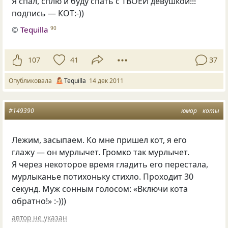
Я спал, сплю и буду спать с ТВОЕЙ девушкой!!!
подпись — КОТ:-))
©
Tequilla
90
107
41
37
Опубликовала
Tequilla
14 дек 2011
#149390
юмор
коты
Лежим, засыпаем. Ко мне пришел кот, я его
глажу — он мурлычет. Громко так мурлычет.
Я через некоторое время гладить его перестала,
мурлыканье потихоньку стихло. Проходит 30
секунд. Муж сонным голосом: «Включи кота
обратно!» :-)))
автор не указан