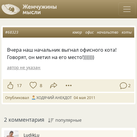
#68323
юмор
офис
начальство
коты
Вчера наш начальник выгнал офисного кота!
Говорят, он метил на его место!)))))))
автор не указан
17
8
2
Опубликовал
ХОДЯЧИЙ АНЕКДОТ
04 мая 2011
2 комментария
популярные
LudikLu