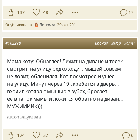
137
48
17
Опубликовала
Леночка
29 окт 2011
#162298
ирония
юмор
коты
Мама коту:-Обнаглел! Лежит на диване и телек
смотрит, на улицу редко ходит, мышей совсем
не ловит, обленился. Кот посмотрел и ушел
на улицу. Минут через 10 скребется в дверь…
входит котяра с мышью в зубах, бросает
её в тапок мамы и ложится обратно на диван…
МУЖИИИИК)))
автор не указан
124
32
6