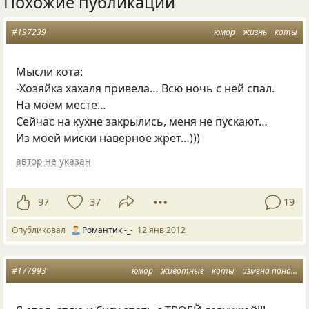
Похожие публикации
#197239
юмор
жизнь
коты
Мысли кота:
-Хозяйка хахаля привела… Всю ночь с ней спал.
На моем месте…
Сейчас на кухне закрылись, меня не пускают…
Из моей миски наверное жрет…)))
автор не указан
97
37
19
Опубликовал
Романтик -_-
12 янв 2012
#177993
юмор
животные
коты
измена понарошку