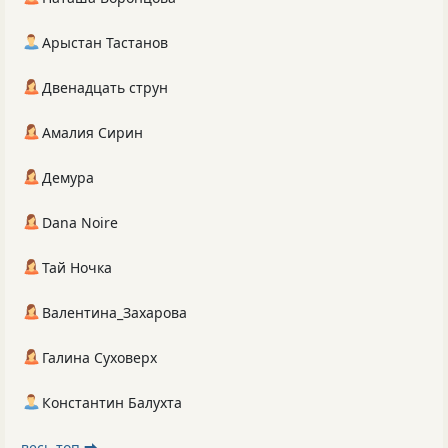
Арыстан Тастанов
Двенадцать струн
Амалия Сирин
Демура
Dana Noire
Тай Ночка
Валентина_Захарова
Галина Суховерх
Константин Балухта
весь топ ⮕