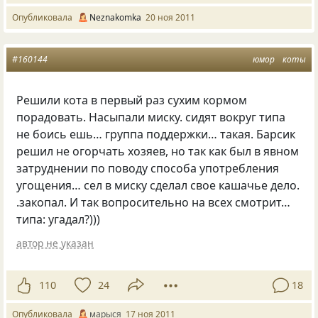
Опубликовала
Neznakomka
20 ноя 2011
#160144
юмор
коты
Решили кота в первый раз сухим кормом
порадовать. Насыпали миску. сидят вокруг типа
не боись ешь… группа поддержки… такая. Барсик
решил не огорчать хозяев, но так как был в явном
затруднении по поводу способа употребления
угощения… сел в миску сделал свое кашачье дело.
.закопал. И так вопросительно на всех смотрит…
типа: угадал?)))
автор не указан
110
24
18
Опубликовала
марыся
17 ноя 2011