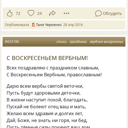
72
24
Обсудить
Опубликовала
Таня Черненко
28 апр 2016
#655786
стихи
праздники
вербное воскресенье
С ВОСКРЕСЕНЬЕМ ВЕРБНЫМ!
Всех поздравляю с праздником славным,
С Воскресеньем Вербным, православным!
Дарю всем вербы святой веточки,
Пусть будут здоровыми деточки,
В жизни наступит покой, благодать,
Пускай не болеют отец ваш и мать,
Желаю всем здравия и долгих лет,
Дай, Боже, не знать ни горя, ни бед,
Пусть тёмные силы покинут ваш дом,