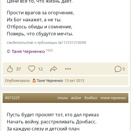
Цени всё то, что жизнь дает.
Прости врагов за огорчение,
Их Бог накажет, а не ты.
Отбрось обиды и сомнение,
Поверь, что сбудутся мечты.
Свидетельство о публикации №113101310098
©
Таня Черненко
1025
37
12
5
Опубликовала
Таня Черненко
13 окт 2013
#673225
стихи
война
донбасс
таня черненко
Пусть будет проклят тот, кто дал приказ
Начать войну, расстреливать Донбасс.
За каждую слезу и детский плач