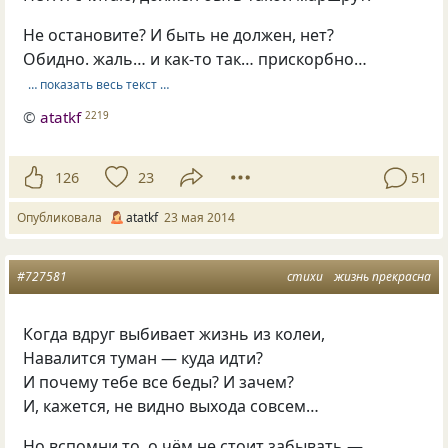
Не остановите? И быть не должен, нет?
Обидно. жаль… и как-то так… прискорбно…
… показать весь текст …
©
atatkf
2219
126
23
51
Опубликовала
atatkf
23 мая 2014
#727581
стихи
жизнь прекрасна
Когда вдруг выбивает жизнь из колеи,
Навалится туман — куда идти?
И почему тебе все беды? И зачем?
И, кажется, не видно выхода совсем…
Но вспомни то, о чём не стоит забывать —