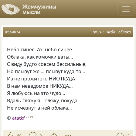
#654014
стихи
небо
облака
Небо синее. Ах, небо синее.
Облака, как комочки ваты…
С виду будто совсем бессильные,
Но плывут же … плывут куда-то…
Из не прожитого НИОТКУДА
В нам неведомое НИКУДА…
Я любуюсь на это чудо…
Вдаль гляжу я… гляжу, покуда
Не исчезнут в ней облака…
©
atatkf
2219
68
3
12