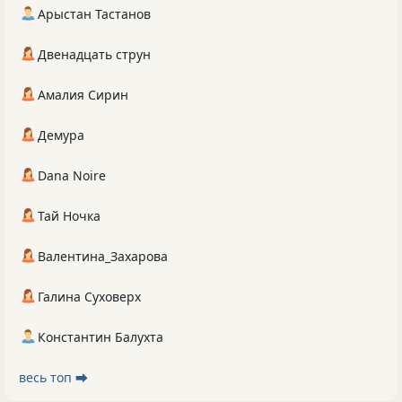
Арыстан Тастанов
Двенадцать струн
Амалия Сирин
Демура
Dana Noire
Тай Ночка
Валентина_Захарова
Галина Суховерх
Константин Балухта
весь топ ⮕