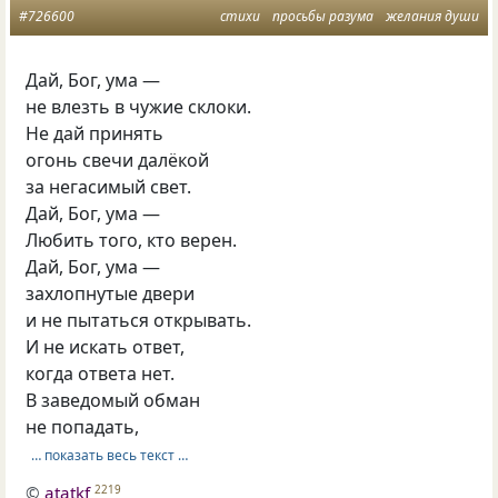
#726600
стихи
просьбы разума
желания души
Дай, Бог, ума —
не влезть в чужие склоки.
Не дай принять
огонь свечи далёкой
за негасимый свет.
Дай, Бог, ума —
Любить того, кто верен.
Дай, Бог, ума —
захлопнутые двери
и не пытаться открывать.
И не искать ответ,
когда ответа нет.
В заведомый обман
не попадать,
… показать весь текст …
©
atatkf
2219