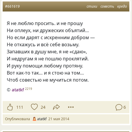
#661619
стихи
совесть
кредо
Я не люблю просить. и не прошу
Ни оплеух, ни дружеских объятий…
Но если дарят с искренним добром —
Не откажусь и всё себе возьму.
Запавших в душу мне, я не «сдаю»,
И недругам я не пошлю проклятий.
И руку помощи любому протяну.
Вот как-то так… и я стою на том…
Чтоб совестью не мучиться потом.
©
atatkf
2219
111
24
6
Опубликовала
atatkf
21 мая 2014