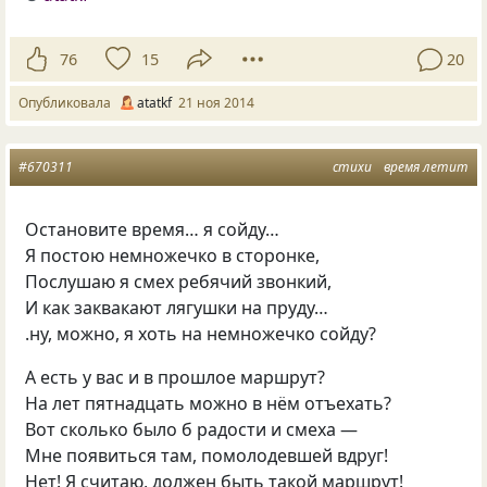
76
15
20
Опубликовала
atatkf
21 ноя 2014
#670311
стихи
время летит
Остановите время… я сойду…
Я постою немножечко в сторонке,
Послушаю я смех ребячий звонкий,
И как заквакают лягушки на пруду…
.ну, можно, я хоть на немножечко сойду?
А есть у вас и в прошлое маршрут?
На лет пятнадцать можно в нём отъехать?
Вот сколько было б радости и смеха —
Мне появиться там, помолодевшей вдруг!
Нет! Я считаю, должен быть такой маршрут!