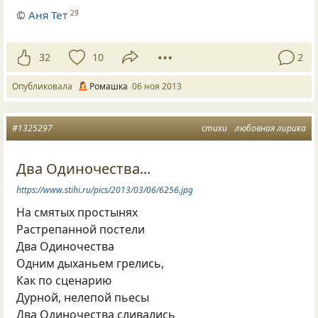
©
Аня Тет
29
32
10
2
Опубликовала
Ромашка
06 ноя 2013
#1325297
стихи
любовная лирика
Два Одиночества...
https://www.stihi.ru/pics/2013/03/06/6256.jpg
На смятых простынях
Растрепанной постели
Два Одиночества
Одним дыханьем грелись,
Как по сценарию
Дурной, нелепой пьесы
Два Одиночества сливались