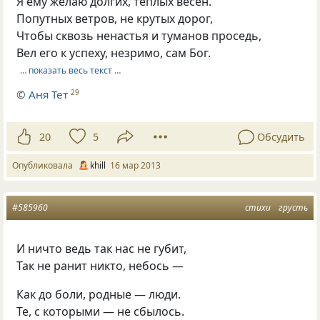
Я ему желаю долгих, теплых вёсен.
Попутных ветров, не крутых дорог,
Чтобы сквозь ненастья и туманов проседь,
Вел его к успеху, незримо, сам Бог.
… показать весь текст …
©
Аня Тет
29
20
5
Обсудить
Опубликовала
khill
16 мар 2013
#585960
стихи
грусть
И ничто ведь так нас не губит,
Так не ранит никто, небось —
Как до боли, родные — люди.
Те, с которыми — не сбылось.