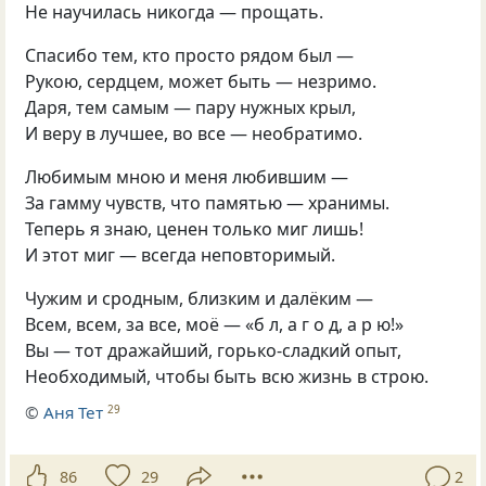
Не научилась никогда — прощать.
Спасибо тем, кто просто рядом был —
Рукою, сердцем, может быть — незримо.
Даря, тем самым — пару нужных крыл,
И веру в лучшее, во все — необратимо.
Любимым мною и меня любившим —
За гамму чувств, что памятью — хранимы.
Теперь я знаю, ценен только миг лишь!
И этот миг — всегда неповторимый.
Чужим и сродным, близким и далёким —
Всем, всем, за все, моё — «б л, а г о д, а р ю!»
Вы — тот дражайший, горько-сладкий опыт,
Необходимый, чтобы быть всю жизнь в строю.
©
Аня Тет
29
86
29
2