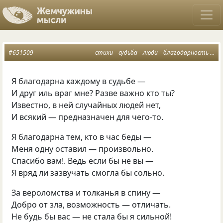
#651509
стихи
судьба
люди
благодарность
жи
Я благодарна каждому в судьбе —
И друг иль враг мне? Разве важно кто ты?
Известно, в ней случайных людей нет,
И всякий — предназначен для чего-то.
Я благодарна тем, кто в час беды —
Меня одну оставил — произвольно.
Спасибо вам!. Ведь если бы не вы —
Я вряд ли зазвучать смогла бы сольно.
За вероломства и толканья в спину —
Добро от зла, возможность — отличать.
Не будь бы вас — не стала бы я сильной!