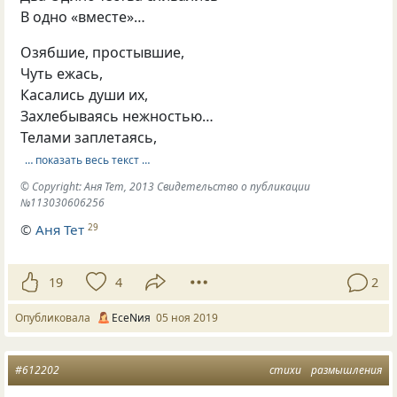
В одно «вместе»…
Озябшие, простывшие,
Чуть ежась,
Касались души их,
Захлебываясь нежностью…
Телами заплетаясь,
… показать весь текст …
© Copyright: Аня Тет, 2013 Свидетельство о публикации
№113030606256
©
Аня Тет
29
19
4
2
Опубликовала
ЕсеNия
05 ноя 2019
#612202
стихи
размышления