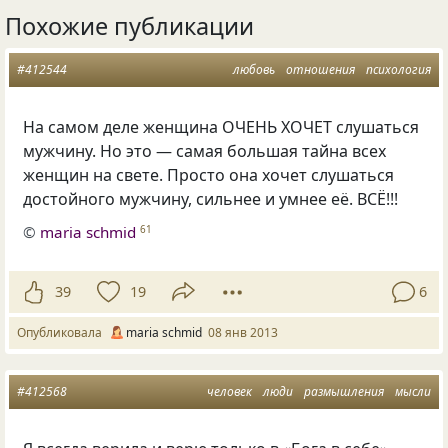
Похожие публикации
#412544
любовь
отношения
психология
На самом деле женщина ОЧЕНЬ ХОЧЕТ слушаться
мужчину. Но это — самая большая тайна всех
женщин на свете. Просто она хочет слушаться
достойного мужчину, сильнее и умнее её. ВСЁ!!!
©
maria schmid
61
39
19
6
Опубликовала
maria schmid
08 янв 2013
#412568
человек
люди
размышления
мысли