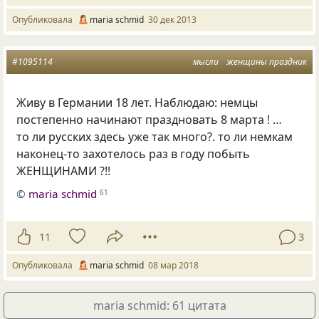
Опубликовала
maria schmid
30 дек 2013
#1095114
мысли
женщины праздник
Живу в Германии 18 лет. Наблюдаю: немцы
постепенно начинают праздновать 8 марта ! …
то ли русских здесь уже так много?. то ли немкам
наконец-то захотелось раз в году побыть
ЖЕНЩИНАМИ ?!!
©
maria schmid
61
11
3
Опубликовала
maria schmid
08 мар 2018
maria schmid: 61 цитата