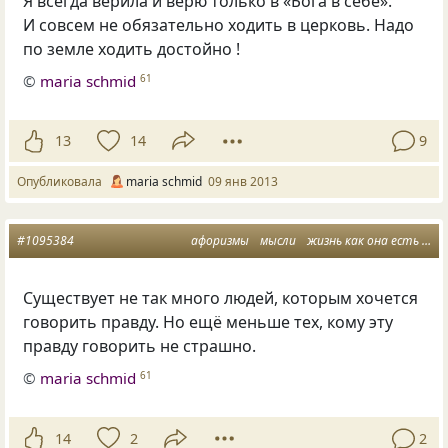
Я всегда верила и верю только в «Бога в себе».
И совсем не обязательно ходить в церковь. Надо
по земле ходить достойно !
©
maria schmid
61
13
14
9
Опубликовала
maria schmid
09 янв 2013
#1095384
афоризмы
мысли
жизнь как она есть
мы
Существует не так много людей
,
которым хочется
говорить правду. Но ещё меньше тех
,
кому эту
правду говорить не страшно.
©
maria schmid
61
14
2
2