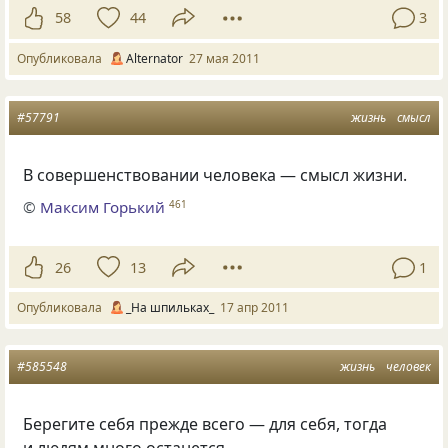
58
44
3
Опубликовала
Alternator
27 мая 2011
#57791
жизнь
смысл
В совершенствовании человека — смысл жизни.
©
Максим Горький
461
26
13
1
Опубликовала
_На шпильках_
17 апр 2011
#585548
жизнь
человек
Берегите себя прежде всего — для себя, тогда