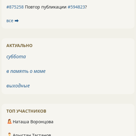
#875258
Повтор публикации
#594823
?
все ⮕
АКТУАЛЬНО
суббота
в память о маме
выходные
ТОП УЧАСТНИКОВ
Наташа Воронцова
Арыстан Тастанов