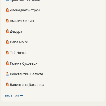
Двенадцать струн
Амалия Сирин
Демура
Dana Noire
Тай Ночка
Галина Суховерх
Константин Балухта
Валентина_Захарова
весь топ ⮕