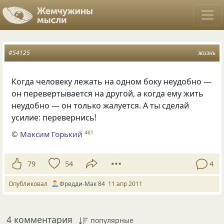
#54125
жизнь
Когда человеку лежать на одном боку неудобно —
он перевертывается на другой, а когда ему жить
неудобно — он только жалуется. А ты сделай
усилие: перевернись!
©
Максим Горький
461
79
54
4
Опубликовал
Фредди-Мак 84
11 апр 2011
4 комментария
популярные