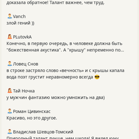
доказала обратное! Талант важнее, чем труд.
Vanch
злой гений ))
PLutоvkА
Конечно, в первую очередь, в человеке должна быть
"божественная акустика". А "крышу" непременно по...
Ловец Снов
в строке застряло слово «вечность» и с крышы капала
вода поэт грустит неравномерно всегда 😎
Тай Ночка
у мужчин фантазию можно умножить на два)
Роман Цивинскас
Красиво, но это другое.
Владислав Шевцов-Томский
Природный талант лучше, чем школа! Я видел кучу