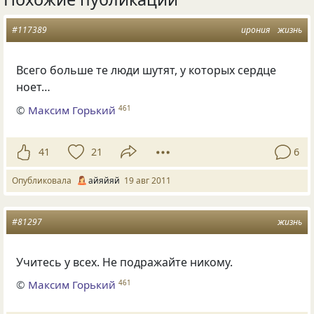
#117389
ирония
жизнь
Всего больше те люди шутят, у которых сердце
ноет…
©
Максим Горький
461
41
21
6
Опубликовала
айяйяй
19 авг 2011
#81297
жизнь
Учитесь у всех. Не подражайте никому.
©
Максим Горький
461