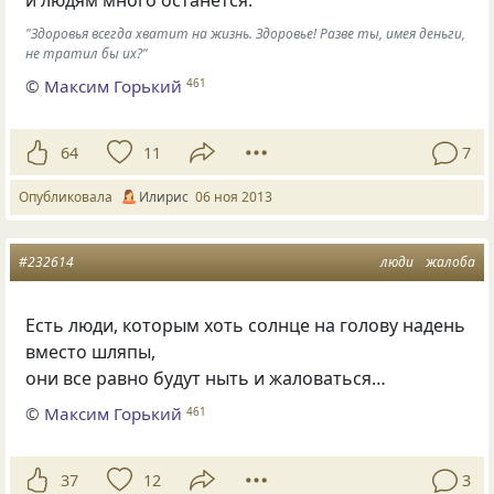
и людям много останется.
"Здоровья всегда хватит на жизнь. Здоровье! Разве ты, имея деньги,
не тратил бы их?"
©
Максим Горький
461
64
11
7
Опубликовала
Илирис
06 ноя 2013
#232614
люди
жалоба
Есть люди, которым хоть солнце на голову надень
вместо шляпы,
они все равно будут ныть и жаловаться…
©
Максим Горький
461
37
12
3