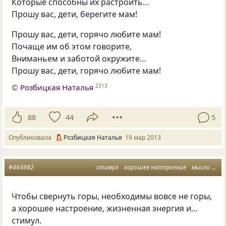
Которые способны их растроить…
Прошу вас, дети, берегите мам!
Прошу вас, дети, горячо любите мам!
Почаще им об этом говорите,
Вниманьем и заботой окружите…
Прошу вас, дети, горячо любите мам!
©
Розбицкая Наталья
2313
88
44
5
Опубликовала
Розбицкая Наталья
19 мар 2013
#464982
стимул
хорошее настроение
мысли вслух
Чтобы свернуть горы, необходимы вовсе не горы,
а хорошее настроение, жизненная энергия и…
стимул.