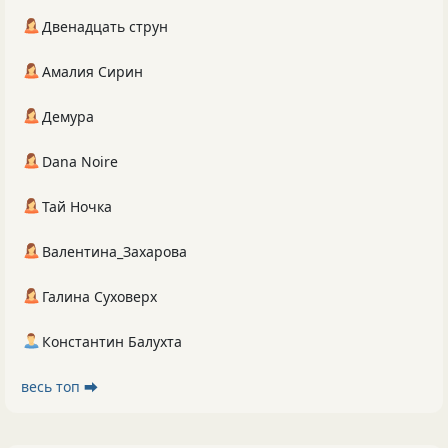
Двенадцать струн
Амалия Сирин
Демура
Dana Noire
Тай Ночка
Валентина_Захарова
Галина Суховерх
Константин Балухта
весь топ ⮕