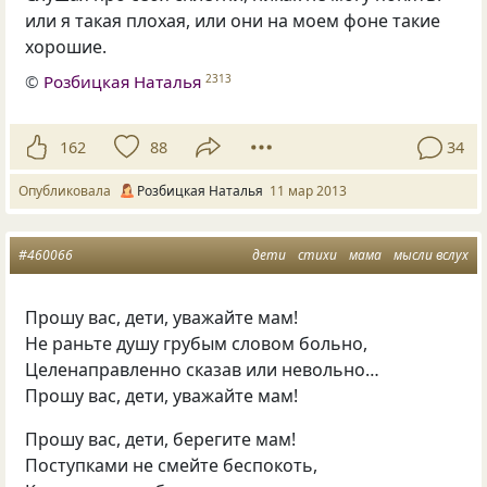
или я такая плохая, или они на моем фоне такие
хорошие.
©
Розбицкая Наталья
2313
162
88
34
Опубликовала
Розбицкая Наталья
11 мар 2013
#460066
дети
стихи
мама
мысли вслух
Прошу вас, дети, уважайте мам!
Не раньте душу грубым словом больно,
Целенаправленно сказав или невольно…
Прошу вас, дети, уважайте мам!
Прошу вас, дети, берегите мам!
Поступками не смейте беспокоть,