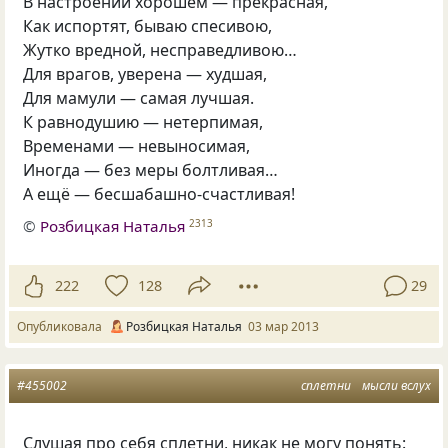
В настроении хорошем — прекрасная,
Как испортят, бываю спесивою,
Жутко вредной, несправедливою…
Для врагов, уверена — худшая,
Для мамули — самая лучшая.
К равнодушию — нетерпимая,
Временами — невыносимая,
Иногда — без меры болтливая…
А ещё — бесшабашно-счастливая!
©
Розбицкая Наталья
2313
222
128
29
Опубликовала
Розбицкая Наталья
03 мар 2013
#455002
сплетни
мысли вслух
Слушая про себя сплетни, никак не могу понять: