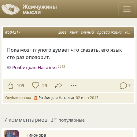
#504217
мозг
язык
глупый
правда жизни
мысли вслух
Пока мозг глупого думает что сказать, его язык
сто раз опозорит.
©
Розбицкая Наталья
2313
109
29
7
Опубликовала
Розбицкая Наталья
02 июн 2013
7 комментариев
популярные
_Никонора