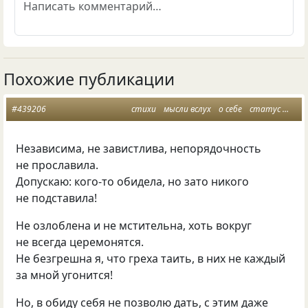
Похожие публикации
#439206
стихи
мысли вслух
о себе
статус
жен
Независима, не завистлива, непорядочность
не прославила.
Допускаю: кого-то обидела, но зато никого
не подставила!
Не озлоблена и не мстительна, хоть вокруг
не всегда церемонятся.
Не безгрешна я, что греха таить, в них не каждый
за мной угонится!
Но, в обиду себя не позволю дать, с этим даже