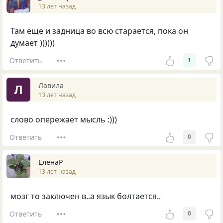
13 лет назад
Там еще и задница во всю старается, пока он
думает ))))))
Ответить
1
Лавила
Л
13 лет назад
слово опережает мысль :)))
Ответить
0
ЕленаР
13 лет назад
мозг то заключен в..а язык болтается..
Ответить
0