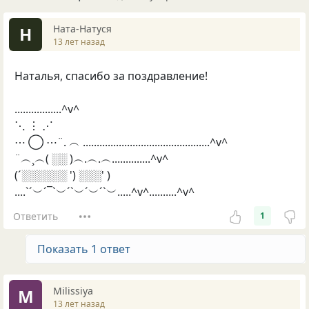
Ната-Натуся
Н
13 лет назад
Наталья, спасибо за поздравление!
.................^v^
⋱ ⋮ ⋰
⋯ ◯ ⋯¨. ︵ ..............................................^v^
¨︵¸︵( ░░ )︵.︵.︵..............^v^
(´░░░░░░ ') ░░░' )
....`´︶´¯`︶´`︶´︶´`︶.....^v^..........^v^
Ответить
1
Показать 1 ответ
Milissiya
M
13 лет назад