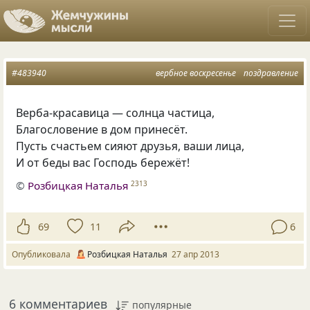
#483940
вербное воскресенье
поздравление
Верба-красавица — солнца частица,
Благословение в дом принесёт.
Пусть счастьем сияют друзья, ваши лица,
И от беды вас Господь бережёт!
©
Розбицкая Наталья
2313
69
11
6
Опубликовала
Розбицкая Наталья
27 апр 2013
6 комментариев
популярные