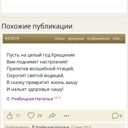
Похожие публикации
#418579
стихи
крещение
поздравление
статус
Пусть на целый год Крещение
Вам поднимет настроение!
Прилетев волшебной птицей,
Окропит святой водицей,
В сказку превратит жизнь вашу
И нальет здоровья чашу!
©
Розбицкая Наталья
2313
71
29
6
Опубликовала
Розбицкая Наталья
17 янв 2013