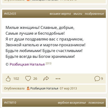
#452435
восьмое марта
мысли
поздравление
Милые женщины! Славные
,
добрые,
Самые лучшие и бесподобные!
Я от души поздравляю вас с праздником,
Звонкой капелью и мартом-проказником!
Будьте любимыми! Будьте счастливыми!
Будьте всегда вы Богом хранимыми!
©
Розбицкая Наталья
2313
102
26
9
Опубликовала
Розбицкая Наталья
07 мар 2013
#479810
вербное воскресенье
пожелание