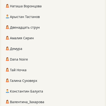
Наташа Воронцова
Арыстан Тастанов
Двенадцать струн
Амалия Сирин
Демура
Dana Noire
Тай Ночка
Галина Суховерх
Константин Балухта
Валентина_Захарова