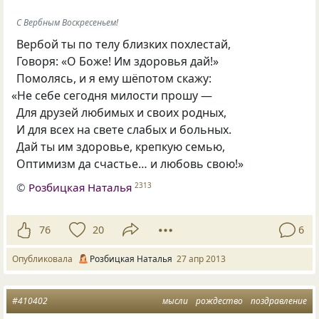
С Вербным Воскресеньем!
Вербой ты по телу близких похлестай,
Говоря: «О Боже! Им здоровья дай!»
Помолясь
,
и я ему шёпотом скажу:
«
Не себе сегодня милости прошу —
Для друзей любимых и своих родных,
И для всех на свете слабых и больных.
Дай ты им здоровье
,
крепкую семью
,
Оптимизм да счастье… и любовь свою!»
©
Розбицкая Наталья
2313
76
20
6
Опубликовала
Розбицкая Наталья
27 апр 2013
#410402
мысли
рождество
поздравление