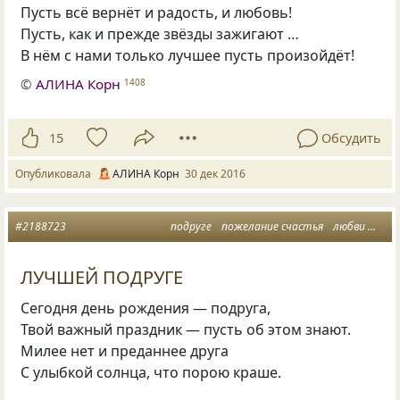
Пусть всё вернёт и радость, и любовь!
Пусть, как и прежде звёзды зажигают …
В нём с нами только лучшее пусть произойдёт!
©
АЛИНА Корн
1408
15
Обсудить
Опубликовала
АЛИНА Корн
30 дек 2016
#2188723
подруге
пожелание счастья
любви
позд
ЛУЧШЕЙ ПОДРУГЕ
Сегодня день рождения — подруга,
Твой важный праздник — пусть об этом знают.
Милее нет и преданнее друга
С улыбкой солнца, что порою краше.