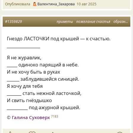
Опубликовала
Валентина_Захарова
10 авг 2025
#1359829
приметы
пожелание счастья
образно
г
Гнездо ЛАСТОЧКИ под крышей — к счастью.
________________
Я не журавлик,
_____ одиноко парящий в небе.
И не хочу быть в руках
______ заблудившейся синицей.
Я хочу для тебя
_______ стать нежной ласточкой,
И свить гнёздышко
__________ под ажурной крышей.
©
Галина Суховерх
7183