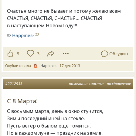
Счастья много не бывает и потому желаю всем
СЧАСТЬЯ, СЧАСТЬЯ, СЧАСТЬЯ… СЧАСТЬЯ
в наступающем Новом Году!!!
©
Happines-
23
8
3
Обсудить
Опубликовала
- Happines-
17 дек 2013
#2212933
пожелание счастья
поздравление
С 8 Марта!
С восьмым марта, день в окно стучится,
Зимы последний иней на стекле.
Пусть ветер о былом ещё томится,
Но в каждом луче — праздник на земле.