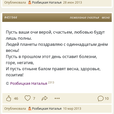
Опубликовала
Розбицкая Наталья
28 июн 2013
#451944
пожелание счастья
весна
Пусть ваши очи верой, счастьем, любовью будут
лишь полны.
Людей планеты поздравляю с одиннадцатым днём
весны!
Пусть в прошлом этот день оставит болезни,
горе, негатив,
И пусть отныне балом правят весна, здоровье,
позитив!
©
Розбицкая Наталья
2313
46
7
10
Опубликовала
Розбицкая Наталья
10 мар 2013