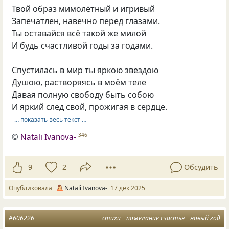
Твой образ мимолётный и игривый
Запечатлен, навечно перед глазами.
Ты оставайся всё такой же милой
И будь счастливой годы за годами.
Спустилась в мир ты яркою звездою
Душою, растворяясь в моём теле
Давая полную свободу быть собою
И яркий след свой, прожигая в сердце.
… показать весь текст …
©
Natali Ivanova-
346
9
2
Обсудить
Опубликовала
Natali Ivanova-
17 дек 2025
#606226
стихи
пожелание счастья
новый год