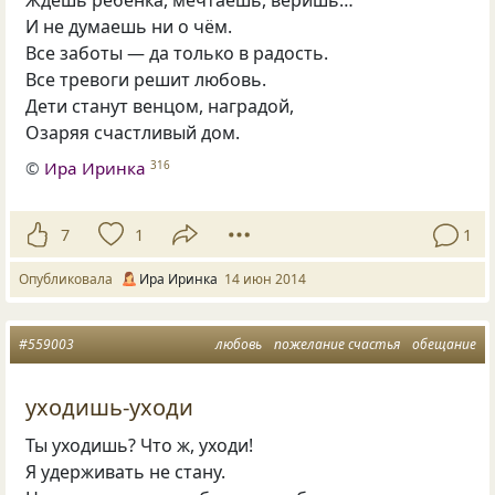
И не думаешь ни о чём.
Все заботы — да только в радость.
Все тревоги решит любовь.
Дети станут венцом, наградой,
Озаряя счастливый дом.
©
Ира Иринка
316
7
1
1
Опубликовала
Ира Иринка
14 июн 2014
#559003
любовь
пожелание счастья
обещание
уходишь-уходи
Ты уходишь? Что ж, уходи!
Я удерживать не стану.