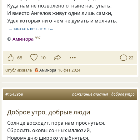
Куда нам не позволено отныне наступать.
И вместо Ангелов живут одни лишь самки,
Удел которых ни о чём не думать и молчать.
… показать весь текст …
©
Аминора
997
68
10
22
Опубликовала
Аминора
16 фев 2024
#1543958
пожелание счастья
доброе утро
Доброе утро, добрые люди
Солнце восходит, пора нам проснуться,
Сбросить оковы сонных иллюзий,
Новому дню широко улыбнуться.