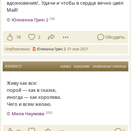
вдохновения!.. Удачи и чтобы в сердце вечно цвёл
Май!
©
Юлианна Грин 2
596
18
2
Обсудить
Опубликовала
Юлианна Грин 2
01 мая 2021
#2046612
сказки
королева
пожелание счастья
Живу как все:
порой — как в сказке,
иногда — как королева.
Чего и всем желаю.
©
Мила Наумова
2605