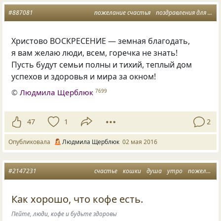
#887081
пожелание счастья
поздравления для всех
Христово ВОСКРЕСЕНИЕ — земная благодать,
я вам желаю люди, всем, горечка не знать!
Пусть будут семьи полны и тихий, теплый дом
успехов и здоровья и мира за окном!
©
Людмила Щерблюк
7699
47
1
2
Опубликовала
Людмила Щерблюк
02 мая 2016
#2147231
счастье
кошки
душа
утро
пожелание счастья
Как хорошо, что кофе есть.
Пейте, люди, кофе и будьте здоровы