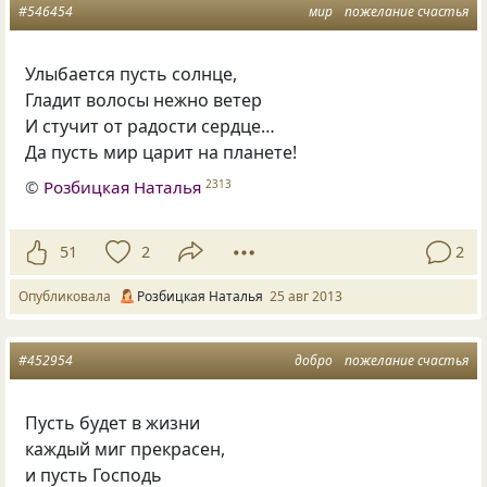
#546454
мир
пожелание счастья
Улыбается пусть солнце,
Гладит волосы нежно ветер
И стучит от радости сердце…
Да пусть мир царит на планете!
©
Розбицкая Наталья
2313
51
2
2
Опубликовала
Розбицкая Наталья
25 авг 2013
#452954
добро
пожелание счастья
Пусть будет в жизни
каждый миг прекрасен,
и пусть Господь