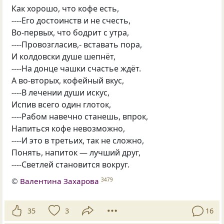
Как хорошо, что кофе есть,
----Его достоинств и не счесть,
Во-первых, что бодрит с утра,
----Провозгласив,- вставать пора,
И колдовски душе шепнёт,
----На донце чашки счастье ждёт.
А во-вторых, кофейный вкус,
----В лечении души искус,
Испив всего один глоток,
----Рабом навечно станешь, впрок,
Напиться кофе невозможно,
----И это в третьих, так не сложно,
Понять, напиток — лучший друг,
----Светлей становится вокруг.
©
Валентина Захарова
3479
35
3
16