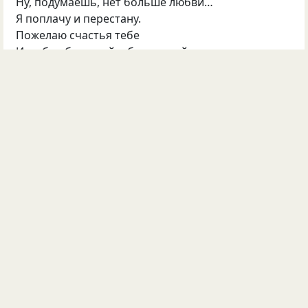
Ну, подумаешь, нет больше любви…
Я поплачу и перестану.
Пожелаю счастья тебе
И любви большой и безмерной,
Чтобы мир был в вашей семье,
А жена чтоб была тебе верной.
Чтоб детишками полнился дом,
Чтобы смех был, как песнь соловья…
Об этом с тобой мы мечтали вдвоем,
Вот только женой тебе буду не я…
Ну, что ж, повторюсь на прощанье:
Чтобы счастье росло день за днем!
… показать весь текст …
©
Зарик
17
5
3
Обсудить
Опубликовала
Зарик
15 сен 2013