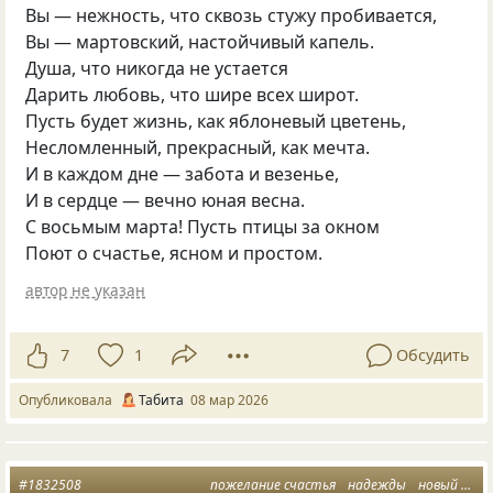
Вы — нежность, что сквозь стужу пробивается,
Вы — мартовский, настойчивый капель.
Душа, что никогда не устается
Дарить любовь, что шире всех широт.
Пусть будет жизнь, как яблоневый цветень,
Несломленный, прекрасный, как мечта.
И в каждом дне — забота и везенье,
И в сердце — вечно юная весна.
С восьмым марта! Пусть птицы за окном
Поют о счастье, ясном и простом.
автор не указан
7
1
Обсудить
Опубликовала
Табита
08 мар 2026
#1832508
пожелание счастья
надежды
новый год