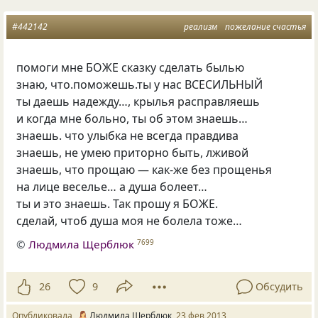
#442142
реализм
пожелание счастья
помоги мне БОЖЕ сказку сделать былью
знаю, что.поможешь.ты у нас ВСЕСИЛЬНЫЙ
ты даешь надежду…, крылья расправляешь
и когда мне больно, ты об этом знаешь…
знаешь. что улыбка не всегда правдива
знаешь, не умею приторно быть, лживой
знаешь, что прощаю — как-же без прощенья
на лице веселье… а душа болеет…
ты и это знаешь. Так прошу я БОЖЕ.
сделай, чтоб душа моя не болела тоже…
©
Людмила Щерблюк
7699
26
9
Обсудить
Опубликовала
Людмила Щерблюк
23 фев 2013