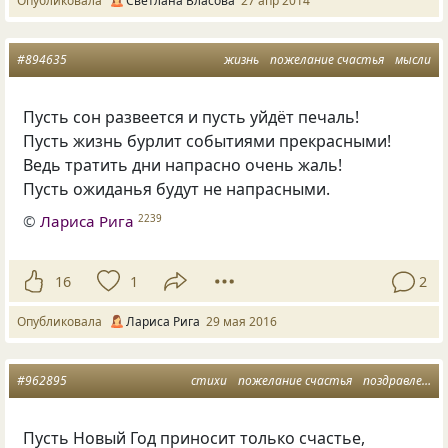
Опубликовала
Светлана Власова
27 апр 2014
#894635
жизнь
пожелание счастья
мысли
Пусть сон развеется и пусть уйдёт печаль!
Пусть жизнь бурлит событиями прекрасными!
Ведь тратить дни напрасно очень жаль!
Пусть ожиданья будут не напрасными.
©
Лариса Рига
2239
16
1
2
Опубликовала
Лариса Рига
29 мая 2016
#962895
стихи
пожелание счастья
поздравление
Пусть Новый Год приносит только счастье,