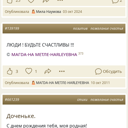
25
2
Опубликовала
Мила Наумова
03 окт 2024
#139199
позитив
пожелание счастья
ЛЮДИ ! БУДЬТЕ СЧАСТЛИВЫ !!!
©
МAГDA-НА МЕТЛЕ-HARLEYЕВНА
373
3
1
Обсудить
Опубликовала
МAГDA-НА МЕТЛЕ-HARLEYЕВНА
10 окт 2011
#661239
стихи
пожелание счастья
Доченьке.
С днем рождения тебя, моя родная!