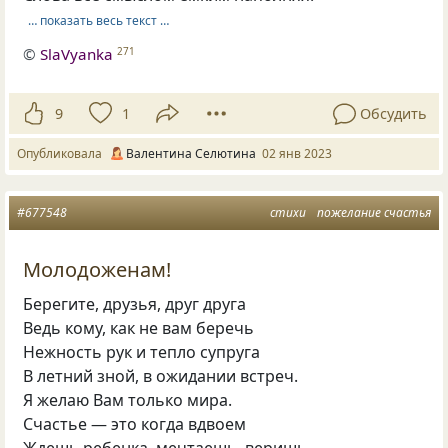
… показать весь текст …
©
SlaVyanka
271
9
1
Обсудить
Опубликовала
Валентина Селютина
02 янв 2023
#677548
стихи
пожелание счастья
Молодоженам!
Берегите, друзья, друг друга
Ведь кому, как не вам беречь
Нежность рук и тепло супруга
В летний зной, в ожидании встреч.
Я желаю Вам только мира.
Счастье — это когда вдвоем
Ждешь ребенка, мечтаешь, веришь…