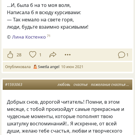
…И, была б на то моя воля,
Написала б я всюду курсивами:
— Так немало на свете горя,
люди, будьте взаимно красивыми!
©
Лина Костенко
71
28
1
1
Опубликовала
Swetla angel
10 июн 2021
#1593063
любовь
счастье
пожелание счастья
ма
Добрых снов, дорогой читатель! Помни, в этом
месяце, с тобой произойдут самые прекрасные и
чудесные моменты, которые пополнят твою
шкатулку воспоминаний!.. Я искренне, от всей
души, желаю тебе счастья, любви и творческого