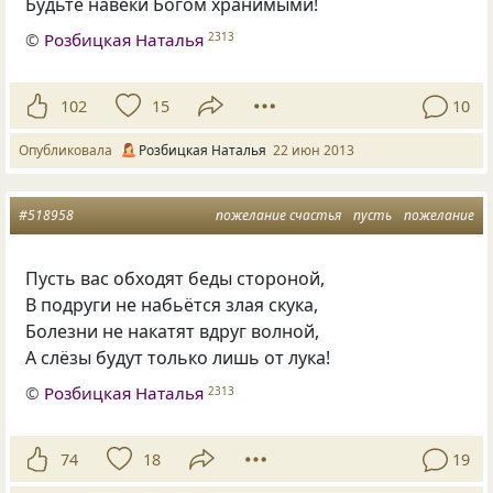
Будьте навеки Богом хранимыми!
©
Розбицкая Наталья
2313
102
15
10
Опубликовала
Розбицкая Наталья
22 июн 2013
#518958
пожелание счастья
пусть
пожелание
Пусть вас обходят беды стороной,
В подруги не набьётся злая скука,
Болезни не накатят вдруг волной,
А слёзы будут только лишь от лука!
©
Розбицкая Наталья
2313
74
18
19