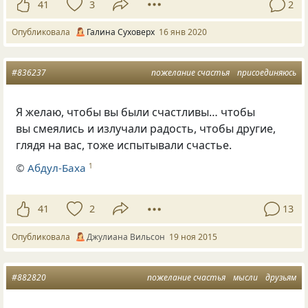
41
3
2
Опубликовала
Галина Суховерх
16 янв 2020
#836237
пожелание счастья
присоединяюсь
Я желаю, чтобы вы были счастливы… чтобы
вы смеялись и излучали радость, чтобы другие,
глядя на вас, тоже испытывали счастье.
©
Абдул-Баха
1
41
2
13
Опубликовала
Джулиана Вильсон
19 ноя 2015
#882820
пожелание счастья
мысли
друзьям