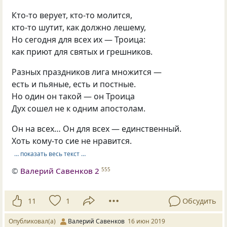
Кто-то верует, кто-то молится,
кто-то шутит, как должно лешему,
Но сегодня для всех их — Троица:
как приют для святых и грешников.
Разных праздников лига множится —
есть и пьяные, есть и постные.
Но один он такой — он Троица
Дух сошел не к одним апостолам.
Он на всех… Он для всех — единственный.
Хоть кому-то сие не нравится.
… показать весь текст …
©
Валерий Савенков 2
555
11
1
Обсудить
Опубликовал(а)
Валерий Савенков
16 июн 2019