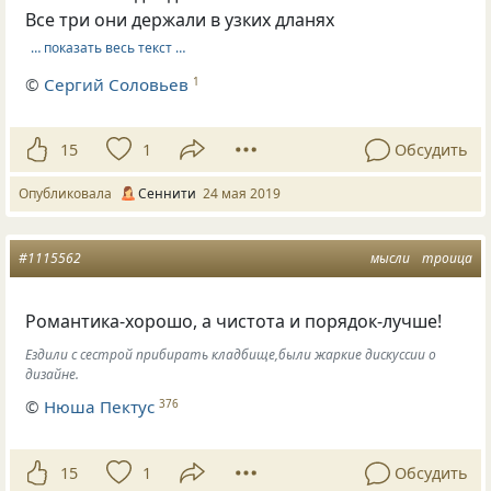
Все три они держали в узких дланях
… показать весь текст …
©
Сергий Соловьев
1
15
1
Обсудить
Опубликовала
Сеннити
24 мая 2019
#1115562
мысли
троица
Романтика-хорошо
,
а чистота и порядок-лучше!
Ездили с сестрой прибирать кладбище,были жаркие дискуссии о
дизайне.
©
Нюша Пектус
376
15
1
Обсудить