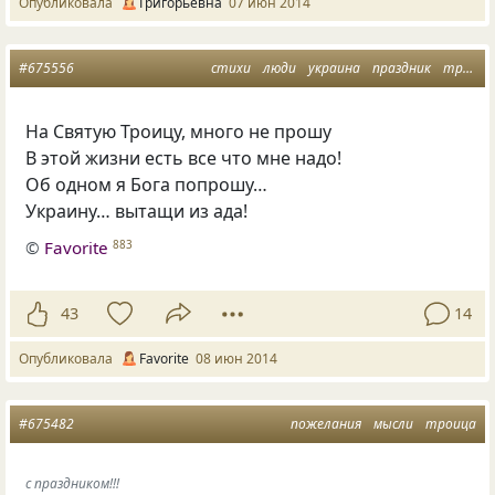
Опубликовала
Григорьевна
07 июн 2014
#675556
стихи
люди
украина
праздник
троица
На Святую Троицу, много не прошу
В этой жизни есть все что мне надо!
Об одном я Бога попрошу…
Украину… вытащи из ада!
©
Favorite
883
43
14
Опубликовала
Favorite
08 июн 2014
#675482
пожелания
мысли
троица
с праздником!!!