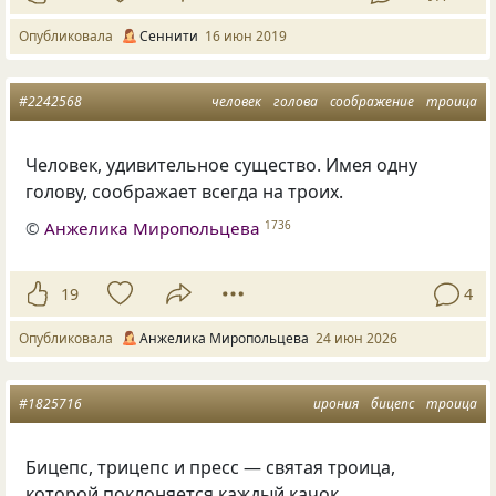
Опубликовала
Сеннити
16 июн 2019
#2242568
человек
голова
соображение
троица
Человек, удивительное существо. Имея одну
голову, соображает всегда на троих.
©
Анжелика Миропольцева
1736
19
4
Опубликовала
Анжелика Миропольцева
24 июн 2026
#1825716
ирония
бицепс
троица
Бицепс, трицепс и пресс — святая троица,
которой поклоняется каждый качок.