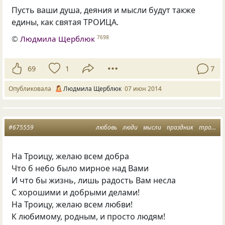
Пусть ваши душа, деяния и мысли будут также
едины, как святая ТРОИЦА.
©
Людмила Щерблюк
7698
69
1
7
Опубликовала
Людмила Щерблюк
07 июн 2014
#675559
любовь
люди
мысли
праздник
троица
На Троицу, желаю всем добра
Что б небо было мирное над Вами
И что бы жизнь, лишь радость Вам несла
С хорошими и добрыми делами!
На Троицу, желаю всем любви!
К любимому, родным, и просто людям!