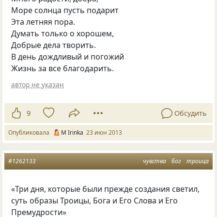
Море солнца пусть подарит
Эта летняя пора.
Думать только о хорошем,
Добрые дела творить.
В день дождливый и погожий
Жизнь за все благодарить.
автор не указан
9
Обсудить
Опубликовала
М Irinka
23 июн 2013
#1262133
чувства
бог
троица
«Три дня, которые были прежде создания светил,
суть образы Троицы, Бога и Его Слова и Его
Премудрости»