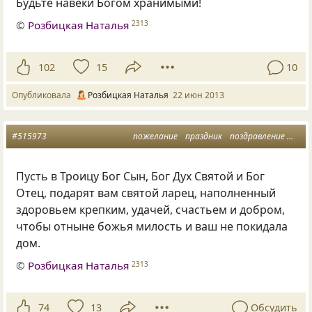
Будьте навеки Богом хранимыми!
©
Розбицкая Наталья
2313
102
15
10
Опубликовала
Розбицкая Наталья
22 июн 2013
#515973
пожелание
праздник
поздравление
тро
Пусть в Троицу Бог Сын, Бог Дух Святой и Бог
Отец, подарят вам святой ларец, наполненный
здоровьем крепким, удачей, счастьем и добром,
чтобы отныне божья милость и ваш не покидала
дом.
©
Розбицкая Наталья
2313
74
13
Обсудить