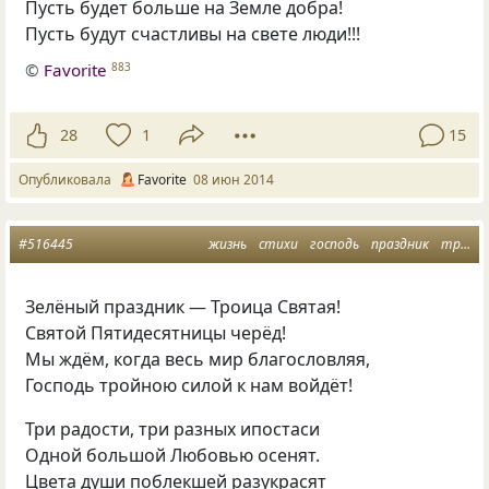
Пусть будет больше на Земле добра!
Пусть будут счастливы на свете люди!!!
©
Favorite
883
28
1
15
Опубликовала
Favorite
08 июн 2014
#516445
жизнь
стихи
господь
праздник
троица
Зелёный праздник — Троица Святая!
Святой Пятидесятницы черёд!
Мы ждём, когда весь мир благословляя,
Господь тройною силой к нам войдёт!
Три радости, три разных ипостаси
Одной большой Любовью осенят.
Цвета души поблекшей разукрасят