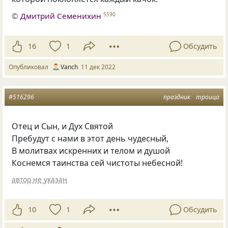
©
Дмитрий Семенихин
5590
16
1
Обсудить
Опубликовал
Vanch
11 дек 2022
#516296
праздник
троица
Отец и Сын, и Дух Святой
Пребудут с нами в этот день чудесный,
В молитвах искренних и телом и душой
Коснемся таинства сей чистоты небесной!
автор не указан
10
1
Обсудить