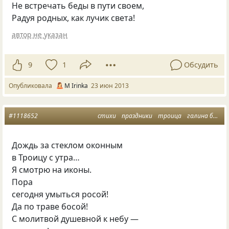
Не встречать беды в пути своем,
Радуя родных, как лучик света!
автор не указан
9
1
Обсудить
Опубликовала
М Irinka
23 июн 2013
#1118652
стихи
праздники
троица
галина борисенко
Дождь за стеклом оконным
в Троицу с утра…
Я смотрю на иконы.
Пора
сегодня умыться росой!
Да по траве босой!
С молитвой душевной к небу —