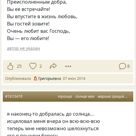
Преисполненным добра,
Вы ее встречайте!
Вы впустите в жизнь любовь,
Вы гостей зовите!
Очень любит вас Господь,
Вы — его любите!
автор не указан
25
2
8
Опубликовала
Григорьевна
07 июн 2014
#1613470
троица
солнце мое
марина грация
лето
я наконец-то добралась до солнца…
исцеловал меня вчера он всю-всю-всю
теперь мне невозможно шелохнуться
его я поцелуи берегу.