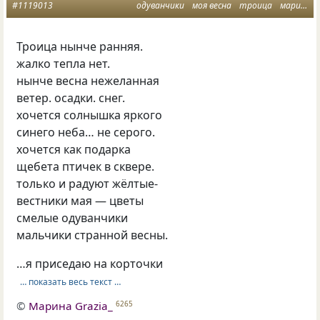
#1119013
одуванчики
моя весна
троица
марина грация
Троица нынче ранняя.
жалко тепла нет.
нынче весна нежеланная
ветер. осадки. снег.
хочется солнышка яркого
синего неба… не серого.
хочется как подарка
щебета птичек в сквере.
только и радуют жёлтые-
вестники мая — цветы
смелые одуванчики
мальчики странной весны.
…я приседаю на корточки
… показать весь текст …
©
Марина Grazia_
6265