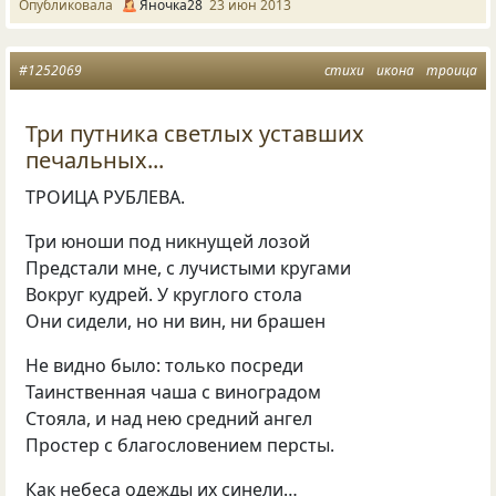
Опубликовала
Яночка28
23 июн 2013
#1252069
стихи
икона
троица
Три путника светлых уставших
печальных...
ТРОИЦА РУБЛЕВА.
Три юноши под никнущей лозой
Предстали мне, с лучистыми кругами
Вокруг кудрей. У круглого стола
Они сидели, но ни вин, ни брашен
Не видно было: только посреди
Таинственная чаша с виноградом
Стояла, и над нею средний ангел
Простер с благословением персты.
Как небеса одежды их синели…