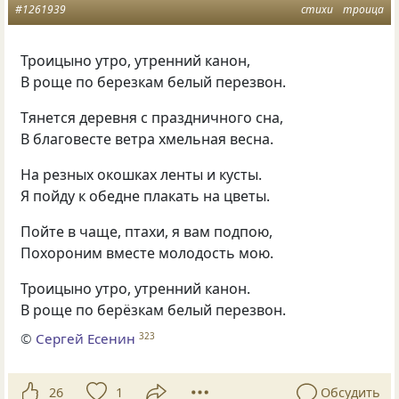
#1261939
стихи
троица
Троицыно утро
,
утренний канон,
В роще по березкам белый перезвон.
Тянется деревня с праздничного сна,
В благовесте ветра хмельная весна.
На резных окошках ленты и кусты.
Я пойду к обедне плакать на цветы.
Пойте в чаще
,
птахи
,
я вам подпою,
Похороним вместе молодость мою.
Троицыно утро
,
утренний канон.
В роще по берёзкам белый перезвон.
©
Сергей Есенин
323
26
1
Обсудить