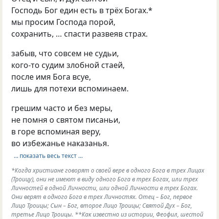
Господь Бог един есть в трёх Богах.*
мы просим Господа порой,
сохранить, … спасти развеяв страх.
забыв, что совсем не судьи,
кого-то судим злобной стаей,
после имя Бога всуе,
лишь для потехи вспоминаем.
грешим часто и без меры,
не помня о святом писаньи,
в горе вспоминая веру,
во избежанье наказанья.
… показать весь текст …
*Когда христиане говорят о своей вере в одного Бога в трех Лицах
(Троицу), они не имеют в виду одного Бога в трех Богах, или трех
Личностей в одной Личности, или одной Личности в трех Богах.
Они верят в одного Бога в трех Личностях. Отец – Бог, первое
Лицо Троицы; Сын – Бог, второе Лицо Троицы; Святой Дух – Бог,
третье Лицо Троицы. **Как известно из истории, Феофил, шестой