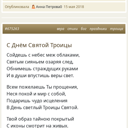
Опубликовала
Анна Петрова0
15 мая 2018
#675263
вера
стихи
бог
праздники
троица
С Днём Святой Троицы
Сойдешь с небес меж облаками,
Святым сияньем озаряя след,
Обнимешь страждущих руками
И в души впустишь веры свет.
Всем пожелаешь Ты прощения,
Неся покой и мир с собой,
Подаришь чудо исцеления
В День светлый Троицы Святой.
Твой образ тайною покрытый
С иконы смотрит на живых.