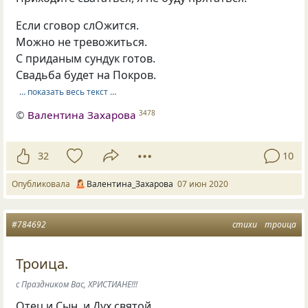
Если сговор слОжится.
Можно не тревожиться.
С приданым сундук готов.
Свадьба будет на Покров.
… показать весь текст …
©
Валентина Захарова
3478
32
10
Опубликовала
Валентина_Захарова
07 июн 2020
#784692
стихи
троица
Троица.
с Праздником Вас, ХРИСТИАНЕ!!!
Отец и Сын, и Дух святой