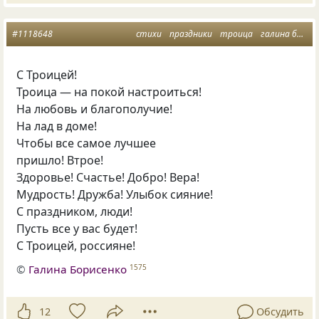
#1118648
стихи
праздники
троица
галина борисенко
С Троицей!
Троица — на покой настроиться!
На любовь и благополучие!
На лад в доме!
Чтобы все самое лучшее
пришло! Втрое!
Здоровье! Счастье! Добро! Вера!
Мудрость! Дружба! Улыбок сияние!
С праздником
,
люди!
Пусть все у вас будет!
С Троицей
,
россияне!
©
Галина Борисенко
1575
12
Обсудить