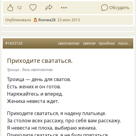
12
Обсудить
Опубликовала
Яночка28
23 июн 2013
#1433726
сватовство
святая
праздник
троица
Приходите свататься.
Троица - день сватовства.
Троица — день для сватов.
Есть жених и он готов.
Наряжайтесь и вперед.
Жениха невеста ждет.
Приходите свататься, я надену платьице.
За столом всех рассажу, про себя вам расскажу.
Я невеста не плоха, выбираю жениха.
Приходите свататься, я не буду прятаться.