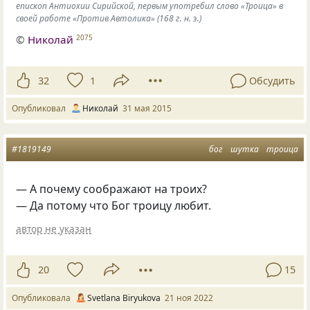
епископ Антиохии Сирийской, первым употребил слово «Троица» в
своей работе «Против Автолика» (168 г. н. э.)
©
Hиколай
2075
32
1
Обсудить
Опубликовал
Hиколай
31 мая 2015
#1819149
бог
шутка
троица
— А почему соображают на троих?
— Да потому что Бог троицу любит.
автор не указан
20
15
Опубликовала
Svetlana Biryukova
21 ноя 2022