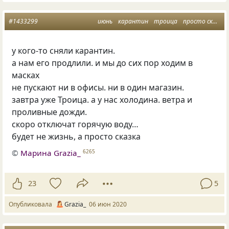
#1433299
июнь
карантин
троица
просто сказка
у кого-то сняли карантин.
а нам его продлили. и мы до сих пор ходим в
масках
не пускают ни в офисы. ни в один магазин.
завтра уже Троица. а у нас холодина. ветра и
проливные дожди.
скоро отключат горячую воду…
будет не жизнь, а просто сказка
©
Марина Grazia_
6265
23
5
Опубликовала
Grazia_
06 июн 2020