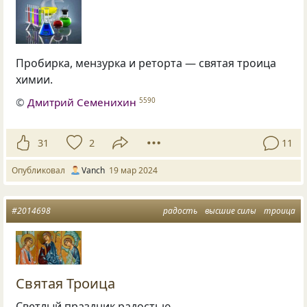
Пробирка, мензурка и реторта — святая троица
химии.
©
Дмитрий Семенихин
5590
31
2
11
Опубликовал
Vanch
19 мар 2024
#2014698
радость
высшие силы
троица
Святая Троица
Светлый праздник радостью,