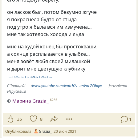
он ласков был, потом безумно жгуче
я покраснела будто от стыда
под утро я была вся им измучена…
мне так хотелось холода и льда
мне на худой конец бы простокваши,
а солнце расплывается в улыбке…
меня зовёт любя своей милашкой
и дарит мне цветущую клубнику
… показать весь текст …
С Троицей! --- /
www.youtube.com/watch?v=unVoLZClhqw
---- Jerusalema -
Иерусалим
©
Марина Grazia_
6265
35
8
1
Опубликовала
Grazia_
20 июн 2021