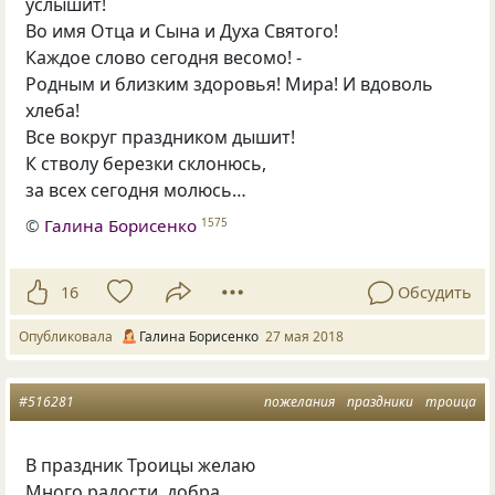
услышит!
Во имя Отца и Сына и Духа Святого!
Каждое слово сегодня весомо! -
Родным и близким здоровья! Мира! И вдоволь
хлеба!
Все вокруг праздником дышит!
К стволу березки склонюсь,
за всех сегодня молюсь…
©
Галина Борисенко
1575
16
Обсудить
Опубликовала
Галина Борисенко
27 мая 2018
#516281
пожелания
праздники
троица
В праздник Троицы желаю
Много радости, добра,