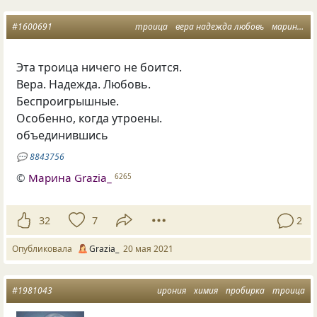
#1600691
троица
вера надежда любовь
марина грация
Эта троица ничего не боится.
Вера. Надежда. Любовь.
Беспроигрышные.
Особенно, когда утроены.
объединившись
💬
8843756
©
Марина Grazia_
6265
32
7
2
Опубликовала
Grazia_
20 мая 2021
#1981043
ирония
химия
пробирка
троица