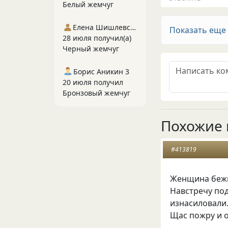
Белый жемчуг
Елена Шишлевская
Показать еще
28 июля получил(а)
Черный жемчуг
Борис Аникин 3
20 июля получил
Бронзовый жемчуг
Похожие 
#413819
Женщина бежит
Навстречу под
изнасиловали…
Щас пожру и оп