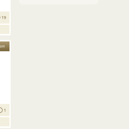
19
дот
1