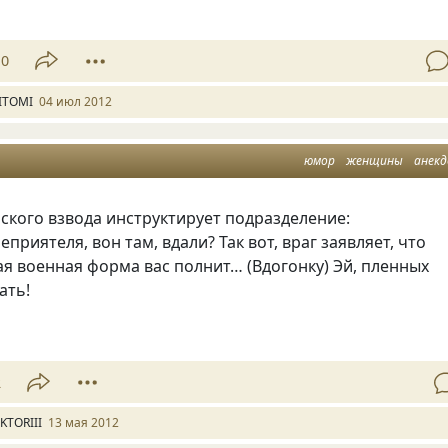
10
ITOMI
04 июл 2012
юмор
женщины
анек
ского взвода инструктирует подразделение:
приятеля, вон там, вдали? Так вот, враг заявляет, что
ая военная форма вас полнит…
(
Вдогонку) Эй, пленных
ать!
2
IKTORIII
13 мая 2012