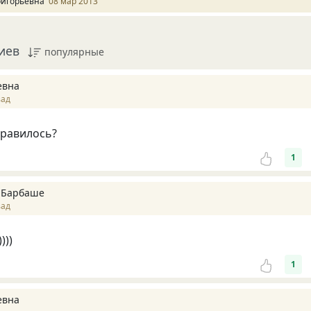
ригорьевна
08 мар 2013
иев
популярные
евна
зад
нравилось?
1
 Барбаше
зад
)))
1
евна