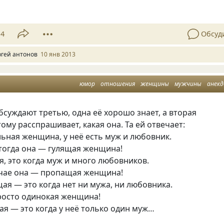
14
Обсуд
ргей антонов
10 янв 2013
юмор
отношения
женщины
мужчины
анек
бсуждают третью, одна её хорошо знает, а вторая
тому расспрашивает, какая она. Та ей отвечает:
ьная женщина, у неё есть муж и любовник.
 тогда она — гулящая женщина!
я, это когда муж и много любовников.
учае она — пропащая женщина!
ая — это когда нет ни мужа, ни любовника.
просто одинокая женщина!
ая — это когда у неё только один муж…