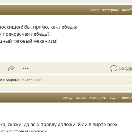
юмор
женщины
анек
восхищен! Вы, прямо, как лебёдка!
 прекрасная лебедь?!
ощный тяговый механизм!
2
Обсуд
оза Марена
19 апр 2016
юмор
стихи
женщины
вирт
анек
ка, скажи, да всю правду доложи! Я ли в вирте всех
х кликастей и шопее?