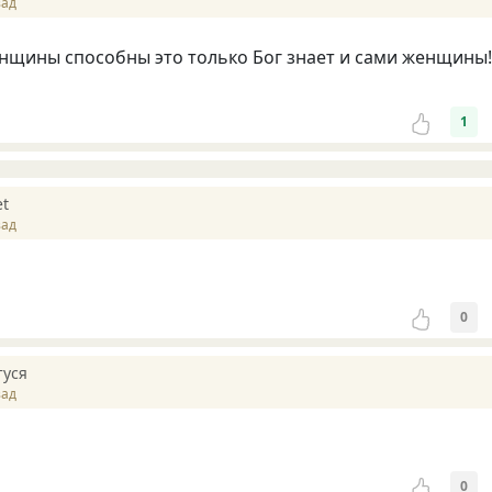
зад
енщины способны это только Бог знает и сами женщины!
1
et
зад
0
туся
зад
0