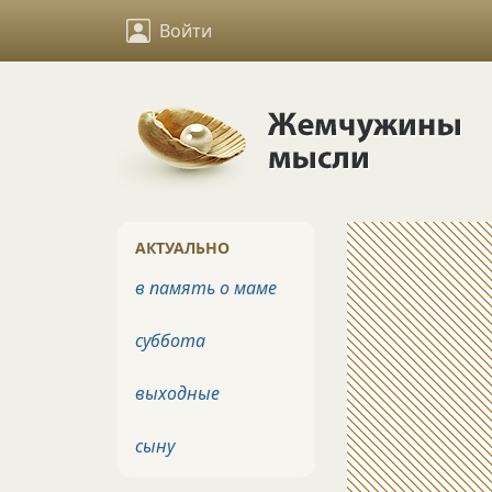
Войти
АКТУАЛЬНО
в память о маме
суббота
выходные
сыну