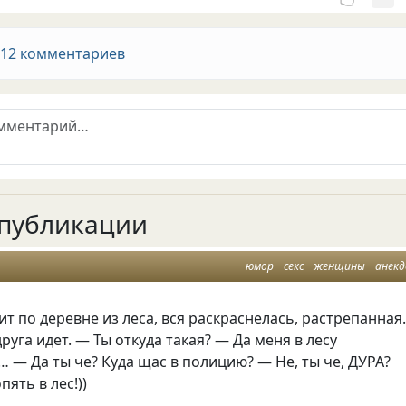
 12 комментариев
публикации
юмор
секс
женщины
анек
 по деревне из леса, вся раскраснелась, растрепанная
руга идет. — Ты откуда такая? — Да меня в лесу
 — Да ты че? Куда щас в полицию? — Не, ты че, ДУРА?
ять в лес!))