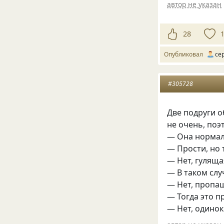
автор не указан
28
Опубликовал
се
#305728
Две подруги о
не очень, поэ
— Она нормал
— Прости, но
— Нет, гуляща
— В таком сл
— Нет, пропащ
— Тогда это 
— Нет, одинок