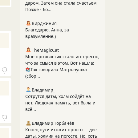
даром. Затем она стала счастьем.
Позже - бо...
Вирджиния
Благодарю, Анна, за
вразумление.)
TheMagicCat
Мне про хвостик стало интересно,
что за смысл в этом. Вот нашла:
📚Так говорила Матронушка
(сбор...
Владимир_
Сотрутся даты, холм сойдёт на
нет, Людская память, вот была и
всё...
Владимир Горбачёв
Конец пути итожит просто — две
даты, холмик на погосте. Но, хоть