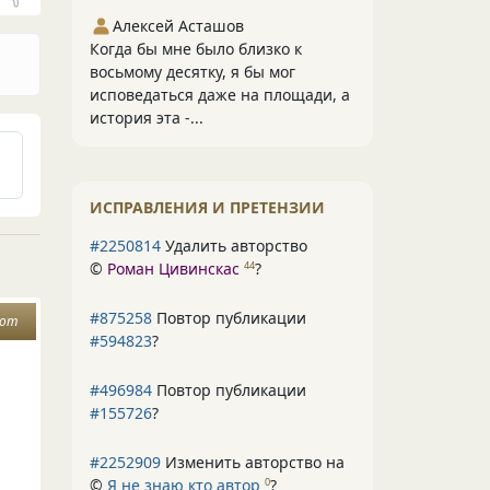
Алексей Асташов
Когда бы мне было близко к
восьмому десятку, я бы мог
исповедаться даже на площади, а
история эта -...
ИСПРАВЛЕНИЯ И ПРЕТЕНЗИИ
#2250814
Удалить авторство
©
Роман Цивинскас
?
44
#875258
Повтор публикации
дот
#594823
?
.
#496984
Повтор публикации
#155726
?
#2252909
Изменить авторство на
©
Я не знаю кто автор
?
0