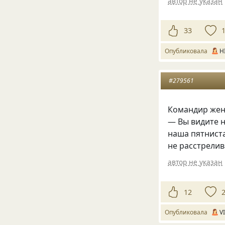
автор не указан
33
Опубликовала
H
#279561
Командир жен
— Вы видите не
наша пятнист
не расстрелив
автор не указан
12
Опубликовала
V