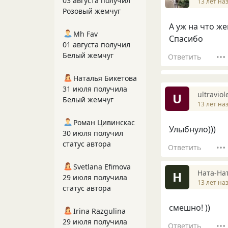
03 августа получил
13 лет на
Розовый жемчуг
А уж на что ж
Mh Fav
Спасибо
01 августа получил
Белый жемчуг
Ответить
Наталья Бикетова
31 июля получила
ultraviol
U
Белый жемчуг
13 лет на
Роман Цивинскас
Улыбнуло)))
30 июля получил
статус автора
Ответить
Svetlana Efimova
Ната-На
Н
29 июля получила
13 лет на
статус автора
смешно! ))
Irina Razgulina
29 июля получила
Ответить