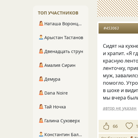
ТОП УЧАСТНИКОВ
Наташа Воронцова
#453063
Арыстан Тастанов
Сидят на кухн
Двенадцать струн
и храпит. «Я 
красную ленто
Амалия Сирин
ленточку, при
муж, завалилс
Демура
помогло. Утро
в шоке и види
Dana Noire
мы вчера были
Тай Ночка
автор не указан
Галина Суховерх
66
Константин Балухта