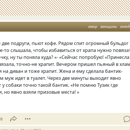
юмор
женщины
анек
е две подруги, пьют кофе. Рядом спит огромный бульдог
где-то слышала, чтобы избавиться от храпа нужно повяза
чку, ну ты поняла куда? «- «Сейчас попробую! «Принесла
вязала, точно-не храпит. Вечером пришел пьяный в хла
я на диван и тоже храпит. Жена и ему сделала бантик-
м муж идет в туалет. Через две минуты выходит явно
т у собаки точно такой бантик. «Не помню Тузик где
, но явно взяли призовые места! »
16