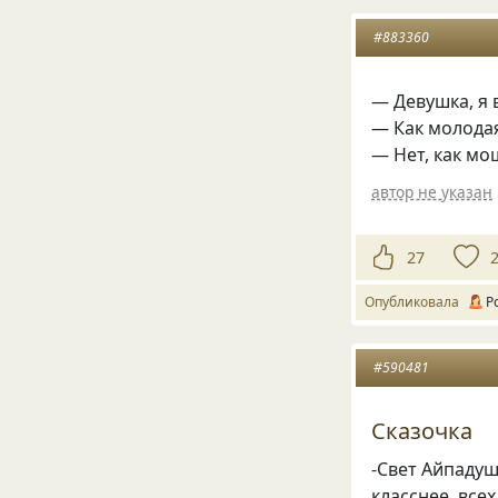
#883360
— Девушка, я 
— Как молодая
— Нет, как м
автор не указан
27
Опубликовала
Р
#590481
Сказочка
-Свет Айпадуш
класснее, все