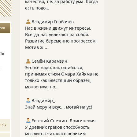
качество, т.е. за работу ума. Когда
есть подо...
Владимир Горбачёв
Нас в жизни движут интересы,
дот
Всегда нас увлекают за собой.
Развитие беременно прогрессом,
Мотив ж...
ть
Семён Карамзин
м
Это же надо, как ошибался,
принимая стихи Омара Хайяма не
только как блестящий образец
моностиха, но...
Владимир_
Знай меру и вкус... мотай на ус!
Евгений Снежин -Бригиневич
17
У древних греков способность
мыслить считалась великим