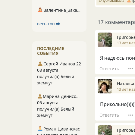
Опубликовала
Г
Валентина_Захарова
17 комментар
весь топ ⮕
Григорь
13 лет на
ПОСЛЕДНИЕ
СОБЫТИЯ
Я надеюсь по
Сергей Иванов 22
Ответить
08 августа
получил(а) Белый
жемчуг
Наталья
13 лет на
Марина Денисова 5
06 августа
Прикольно))))))
получил(а) Белый
Ответить
жемчуг
Роман Цивинскас
Григорь