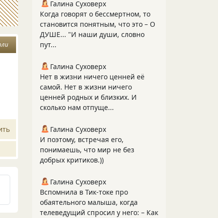
Галина Суховерх
Когда говорят о бессмертном, то
становится понятным, что это – О
ДУШЕ... "И наши души, словно
пут...
оли
Галина Суховерх
Нет в жизни ничего ценней её
самой. Нет в жизни ничего
ценней родных и близких. И
сколько нам отпуще...
ить
Галина Суховерх
И поэтому, встречая его,
понимаешь, что мир не без
добрых критиков.))
Галина Суховерх
Вспомнила в Тик-токе про
обаятельного малыша, когда
телеведущий спросил у него: – Как