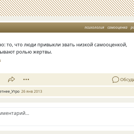
психология
самооценка
р
: то, что люди привыкли звать низкой самооценкой,
зывают ролью жертвы.
4
1
Обсуд
етнее_Утро
26 янв 2013