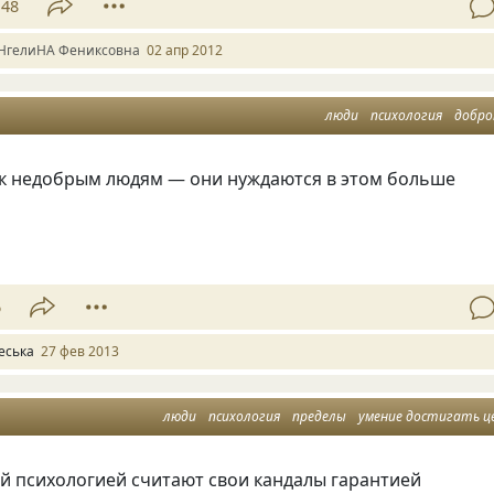
48
НгелиНА Фениксовна
02 апр 2012
люди
психология
добр
 к недобрым людям — они нуждаются в этом больше
6
еська
27 фев 2013
люди
психология
пределы
умение достигать ц
й психологией считают свои кандалы гарантией