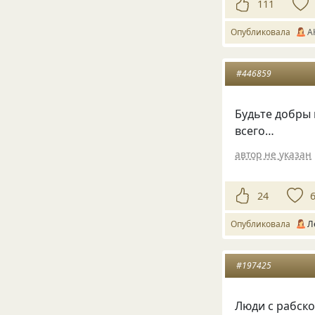
111
Опубликовала
А
#446859
Будьте добры
всего…
автор не указан
24
Опубликовала
Л
#197425
Люди с рабско