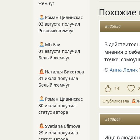
жемчуг
Похожие 
Роман Цивинскас
03 августа получил
#425950
Розовый жемчуг
В действитель
Mh Fav
01 августа получил
мнения о себе
Белый жемчуг
точке: самоу
©
Анна Лелик
Наталья Бикетова
31 июля получила
Белый жемчуг
14
Роман Цивинскас
Опубликовала
Л
30 июля получил
статус автора
#120095
Svetlana Efimova
29 июля получила
Ищя в людях н
статус автора