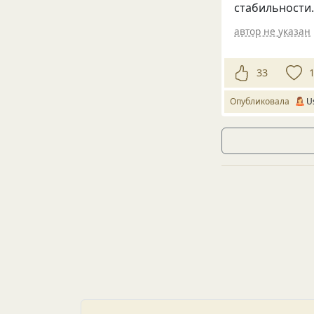
стабильности
автор не указан
33
Опубликовала
U