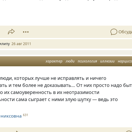
1
Обсуд
илипу
26 авг 2011
характер
люди
психология
иллюзии
нарцисс
люди, которых лучше не исправлять и ничего
ать и тем более не доказывать… От них просто надо бы
то их самоуверенность в их неотразимости
ности сама сыграет с ними злую шутку — ведь это
ениксовна
631