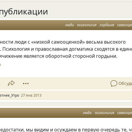
публикации
люди
психология
гордыня
самооце
ности люди с «низкой самооценкой» весьма высокого
. Психология и православная догматика сходятся в един
ничижение является оборотной стороной гордыни.
4
2
Обсуд
етнее_Утро
27 янв 2013
люди
психология
самооце
едостатки, мы видим и осуждаем в первую очередь те, 