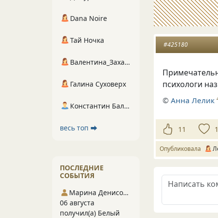
Dana Noire
Тай Ночка
#425180
Валентина_Захарова
Примечательно
психологи на
Галина Суховерх
©
Анна Лелик
Константин Балухта
весь топ ⮕
11
Опубликовала
Л
ПОСЛЕДНИЕ
СОБЫТИЯ
Марина Денисова 5
06 августа
получил(а) Белый