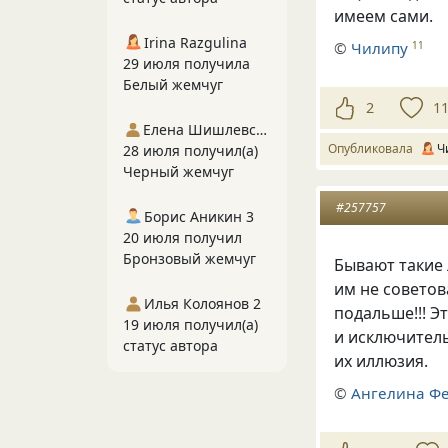
имеем сами.
Irina Razgulina
©
Чилипу
11
29 июля получила
Белый жемчуг
2
1
Елена Шишлевская
Опубликовала
Ч
28 июля получил(а)
Черный жемчуг
#257757
Борис Аникин 3
20 июля получил
Бронзовый жемчуг
Бывают такие 
им не советов
Илья Колоянов 2
подальше!!! Э
19 июля получил(а)
и исключитель
статус автора
их иллюзия.
©
Ангелина Ф