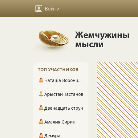
Войти
ТОП УЧАСТНИКОВ
Наташа Воронцова
Арыстан Тастанов
Двенадцать струн
Амалия Сирин
Демура