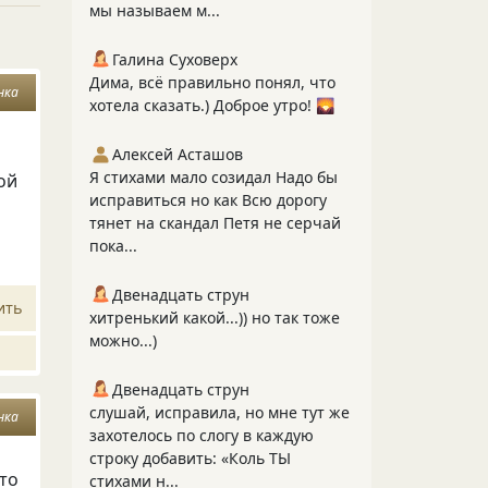
мы называем м...
Галина Суховерх
Дима, всё правильно понял, что
нка
хотела сказать.) Доброе утро! 🌄
Алексей Асташов
Я стихами мало созидал Надо бы
ой
исправиться но как Всю дорогу
тянет на скандал Петя не серчай
пока...
Двенадцать струн
ить
хитренький какой...)) но так тоже
можно...)
Двенадцать струн
слушай, исправила, но мне тут же
нка
захотелось по слогу в каждую
строку добавить: «Коль ТЫ
что
стихами н...