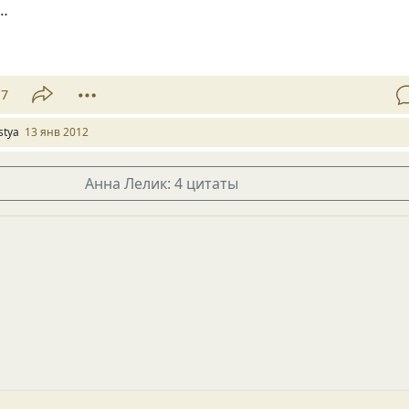
…
17
stya
13 янв 2012
Анна Лелик: 4 цитаты