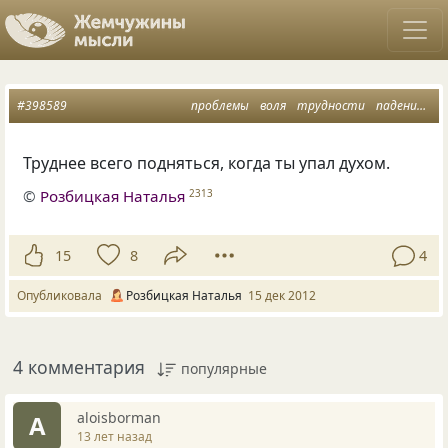
#398589
проблемы
воля
трудности
падение
ду
Труднее всего подняться, когда ты упал духом.
©
Розбицкая Наталья
2313
15
8
4
Опубликовала
Розбицкая Наталья
15 дек 2012
4 комментария
популярные
aloisborman
A
13 лет назад