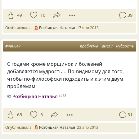
49
16
39
Опубликовала
Розбицкая Наталья
17 янв 2013
#480647
проблемы
мысли
мудрость
С годами кроме морщинок и болезней
добавляется мудрость… По-видимому для того,
чтобы по-философски подходить и к этим двум
проблемам.
©
Розбицкая Наталья
2313
65
5
31
Опубликовала
Розбицкая Наталья
23 апр 2013