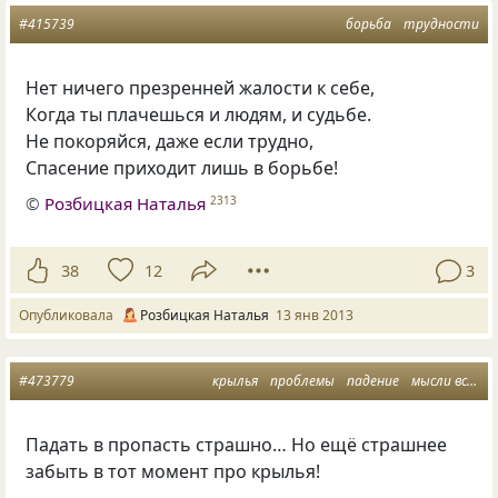
#415739
борьба
трудности
Нет ничего презренней жалости к себе,
Когда ты плачешься и людям, и судьбе.
Не покоряйся, даже если трудно,
Спасение приходит лишь в борьбе!
©
Розбицкая Наталья
2313
38
12
3
Опубликовала
Розбицкая Наталья
13 янв 2013
#473779
крылья
проблемы
падение
мысли вслух
Падать в пропасть страшно… Но ещё страшнее
забыть в тот момент про крылья!