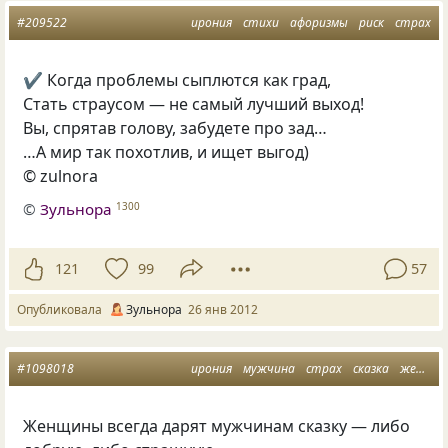
#209522
ирония
стихи
афоризмы
риск
страх
✔ Когда проблемы сыплются как град,
Стать страусом — не самый лучший выход!
Вы, спрятав голову, забудете про зад…
…А мир так похотлив, и ищет выгод)
© zulnora
©
Зульнора
1300
121
99
57
Опубликовала
Зульнора
26 янв 2012
#1098018
ирония
мужчина
страх
сказка
женщина
Женщины всегда дарят мужчинам сказку — либо