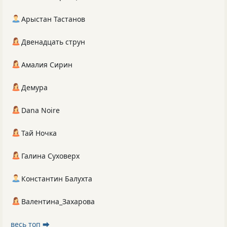
Арыстан Тастанов
Двенадцать струн
Амалия Сирин
Демура
Dana Noire
Тай Ночка
Галина Суховерх
Константин Балухта
Валентина_Захарова
весь топ ⮕