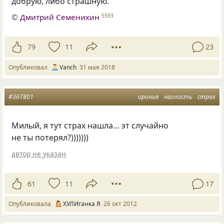
добрую, либо страшную.
©
Дмитрий Семенихин
5593
79
11
23
Опубликовал
Vanch
31 мая 2018
#367801
ирония
наглость
страх
Милый, я тут страх нашла… эт случайно
не ты потерял?)))))))
автор не указан
61
11
17
Опубликовала
ХУЛИганка Я
26 окт 2012