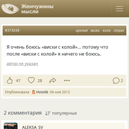
#373038
ирония
виски
кола
страх
Я очень боюсь
«
виски с колой»… потому что
после
«
виски с колой» я ничего не боюсь.
автор не указан
47
28
2
Опубликовала
Hvostik
04 ноя 2012
2 комментария
популярные
ALEKSA_SV