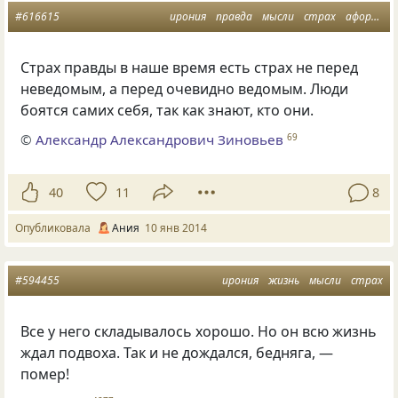
#616615
ирония
правда
мысли
страх
афоризм
Страх правды в наше время есть страх не перед
неведомым, а перед очевидно ведомым. Люди
боятся самих себя, так как знают, кто они.
©
Александр Александрович Зиновьев
69
40
11
8
Опубликовала
Ания
10 янв 2014
#594455
ирония
жизнь
мысли
страх
Все у него складывалось хорошо. Но он всю жизнь
ждал подвоха. Так и не дождался, бедняга, —
помер!