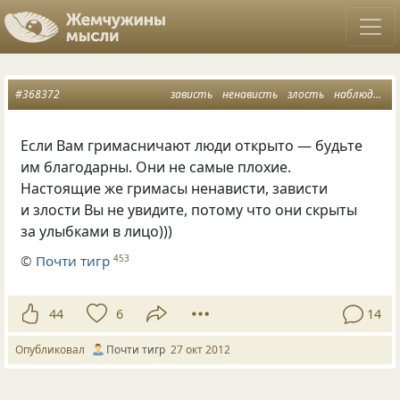
#368372
зависть
ненависть
злость
наблюдения
Если Вам гримасничают люди открыто — будьте
им благодарны. Они не самые плохие.
Настоящие же гримасы ненависти, зависти
и злости Вы не увидите, потому что они скрыты
за улыбками в лицо)))
©
Почти тигр
453
44
6
14
Опубликовал
Почти тигр
27 окт 2012