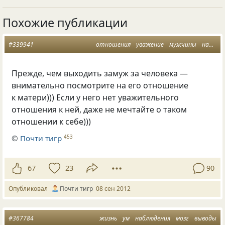
Похожие публикации
#339941
отношения
уважение
мужчины
наблюдения
Прежде, чем выходить замуж за человека —
внимательно посмотрите на его отношение
к матери))) Если у него нет уважительного
отношения к ней, даже не мечтайте о таком
отношении к себе)))
©
Почти тигр
453
67
23
90
Опубликовал
Почти тигр
08 сен 2012
#367784
жизнь
ум
наблюдения
мозг
выводы