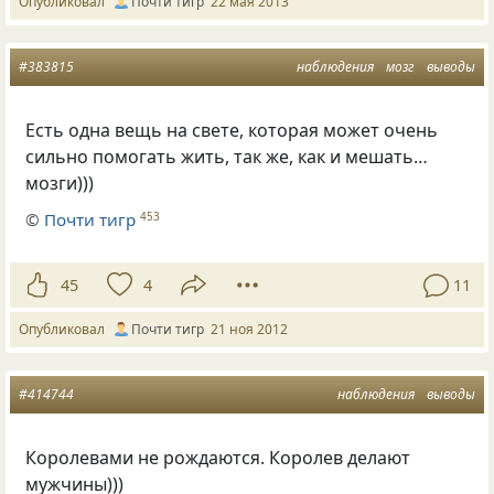
Опубликовал
Почти тигр
22 мая 2013
#383815
наблюдения
мозг
выводы
Есть одна вещь на свете, которая может очень
сильно помогать жить, так же, как и мешать…
мозги)))
©
Почти тигр
453
45
4
11
Опубликовал
Почти тигр
21 ноя 2012
#414744
наблюдения
выводы
Королевами не рождаются. Королев делают
мужчины)))