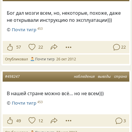
Бог дал мозги всем, но, некоторые, похоже, даже
не открывали инструкцию по эксплуатации)))
©
Почти тигр
453
57
22
22
Опубликовал
Почти тигр
26 окт 2012
#498247
наблюдения
выводы
страна
В нашей стране можно всё… но не всем)))
©
Почти тигр
453
49
12
3