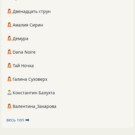
Двенадцать струн
Амалия Сирин
Демура
Dana Noire
Тай Ночка
Галина Суховерх
Константин Балухта
Валентина_Захарова
весь топ ⮕