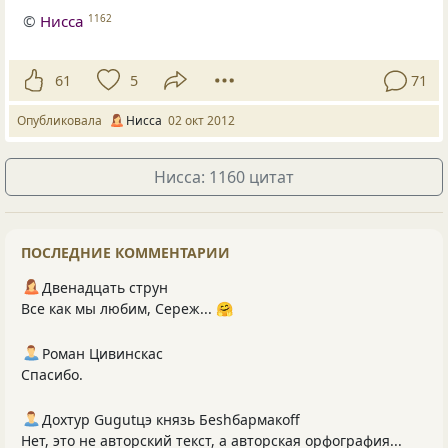
©
Нисса
1162
61
5
71
Опубликовала
Нисса
02 окт 2012
Нисса: 1160 цитат
ПОСЛЕДНИЕ КОММЕНТАРИИ
Двенадцать струн
Все как мы любим, Сереж... 🤗
Роман Цивинскас
Спасибо.
Дохтур Gugutцэ князь Беshбармакоff
Нет, это не авторский текст, а авторская орфография...