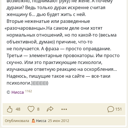
возможно, поднимают руку) не жене. А почему
дураки? Ведь только дурак искренне считая
женщину б… дью будет жить с ней.
Вторые неженатые или разведенные
«
разочарованцы».На самом деле они хотят
нормальных отношений, но по какой-то
(
весьма
объективной, думаю) причине, что-то
не получается. А фраза — просто оправдание.
Третьи — элементарные провокаторы. Им просто
скучно. Или это практикующие психологи,
изучающие ответную реакцию на оскорбления…
Надеюсь, пишущие такое на сайте — все-таки
психологи.))))))))))))
©
Нисса
1162
48
8
151
Опубликовала
Нисса
25 июн 2012