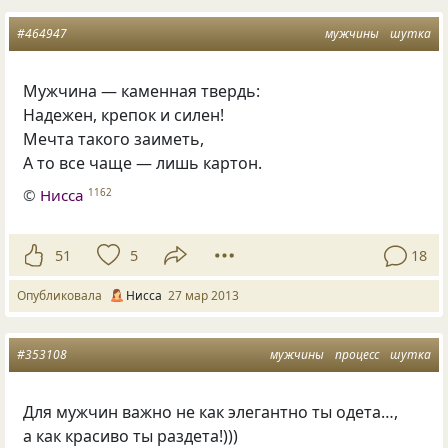
#464947
мужчины
шутка
Мужчина — каменная твердь:
Надежен, крепок и силен!
Мечта такого заиметь,
А то все чаще — лишь картон.
©
Нисса
1162
51
5
18
Опубликовала
Нисса
27 мар 2013
#353108
мужчины
процесс
шутка
Для мужчин важно не как элегантно ты одета…,
а как красиво ты раздета!)))