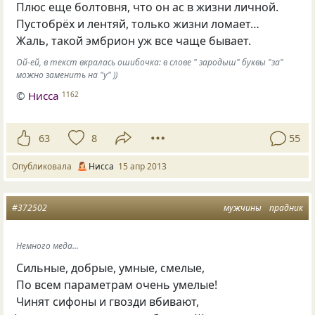
Плюс еще болтовня, что он ас в жизни личной.
Пустобрёх и лентяй, только жизни ломает…
Жаль, такой эмбрион уж все чаще бывает.
Ой-ей, в текст вкралась ошибочка: в слове " зародыш" буквы "за"
можно заменить на "у" ))
©
Нисса
1162
63
8
55
Опубликовала
Нисса
15 апр 2013
#372502
мужчины
прадник
Немного меда...
Сильные, добрые, умные, смелые,
По всем параметрам очень умелые!
Чинят сифоны и гвозди вбивают,