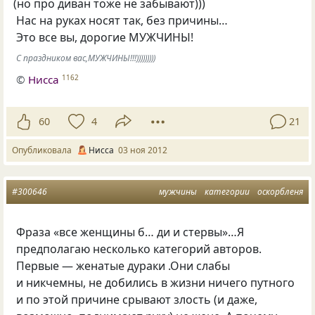
(
но про диван тоже не забывают)))
Нас на руках носят так, без причины…
Это все вы, дорогие МУЖЧИНЫ!
С праздником вас,МУЖЧИНЫ!!!)))))))))
©
Нисса
1162
60
4
21
Опубликовала
Нисса
03 ноя 2012
#300646
мужчины
категории
оскорбленя
Фраза
«
все женщины б… ди и стервы»…Я
предполагаю несколько категорий авторов.
Первые — женатые дураки .Они слабы
и никчемны, не добились в жизни ничего путного
и по этой причине срывают злость
(
и даже,