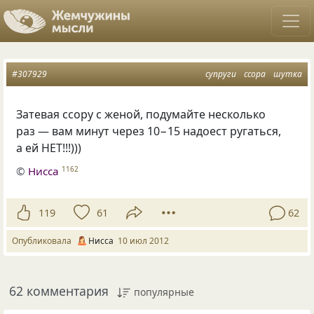
#307929
супруги
ссора
шутка
Затевая ссору с женой, подумайте несколько
раз — вам минут через 10−15 надоест ругаться,
а ей НЕТ!!!)))
©
Нисса
1162
119
61
62
Опубликовала
Нисса
10 июл 2012
62 комментария
популярные