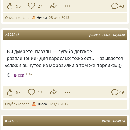
95
27
48
Опубликовала
Нисса
08 фев 2013
#393346
развлечение
шутка
Вы думаете, паззлы — сугубо детское
развлечение? Для взрослых тоже есть: называется
«
сложи вынутое из морозилки в том же порядке».))
©
Нисса
1162
97
17
49
Опубликовала
Нисса
07 дек 2012
#541058
быт
шутка