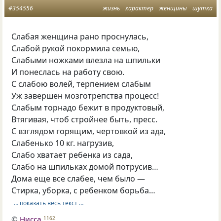
#354556
жизнь
характер
женщины
шутка
Слабая женщина рано проснулась,
Слабой рукой покормила семью,
Слабыми ножками влезла на шпильки
И понеслась на работу свою.
С слабою волей, терпением слабым
Уж завершен мозготрепства процесс!
Слабым торнадо бежит в продуктовый,
Втягивая, чтоб стройнее быть, пресс.
С взглядом горящим, чертовкой из ада,
Слабенько 10 кг. нагрузив,
Слабо хватает ребенка из сада,
Слабо на шпильках домой потрусив…
Дома еще все слабее, чем было —
Стирка, уборка, с ребенком борьба…
… показать весь текст …
©
Нисса
1162