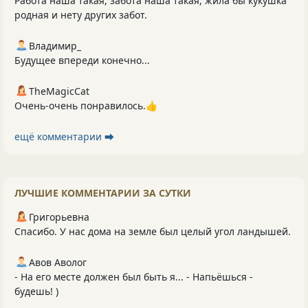
Работа наша такая, забота наша такая, жила бы кукушка
родная и нету других забот.
Владимир_
Будущее впереди конечно...
TheMagicCat
Очень-очень понравилось.👍
ещё комментарии ⮕
ЛУЧШИЕ КОММЕНТАРИИ ЗА СУТКИ
Григорьевна
Спасибо. У нас дома на земле был целый угол ландышей.
Авов Аволог
- На его месте должен был быть я... - Напьёшься -
будешь! )