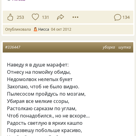
253
131
134
Опубликовала
Нисса
04 окт 2012
#336447
уборка
шутка
Наведу я в душе марафет:
Отнесу на помойку обиды,
Недомолвок нелепых букет
Закопаю, чтоб не было видно.
Пылесосом пройдусь по мозгам,
Убирая все мелкие ссоры,
Растолкаю сарказм по углам,
Чтоб понадобился., но не вскоре…
Радость светлую в ярких кашпо
Поразвешу побольше красиво,