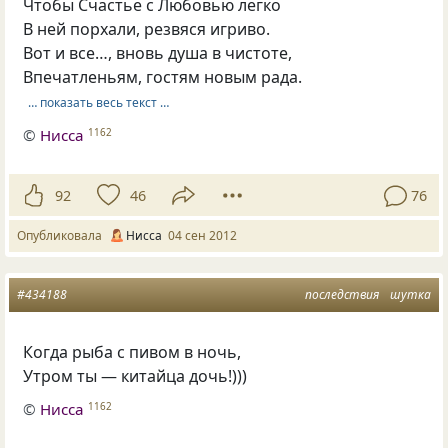
Чтобы Счастье с Любовью легко
В ней порхали, резвяся игриво.
Вот и все…, вновь душа в чистоте,
Впечатленьям, гостям новым рада.
… показать весь текст …
©
Нисса
1162
92
46
76
Опубликовала
Нисса
04 сен 2012
#434188
последствия
шутка
Когда рыба с пивом в ночь,
Утром ты — китайца дочь!)))
©
Нисса
1162