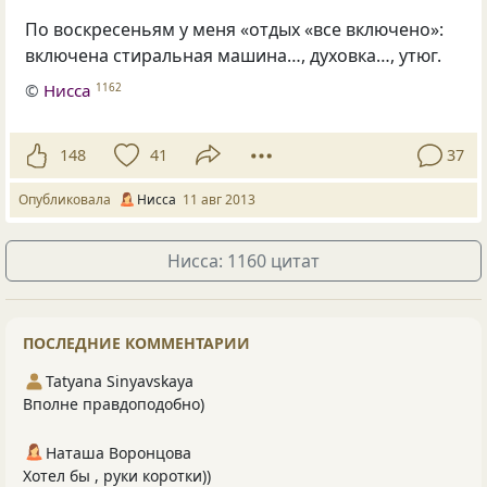
По воскресеньям у меня
«
отдых
«
все включено»:
включена стиральная машина…, духовка…, утюг.
©
Нисса
1162
148
41
37
Опубликовала
Нисса
11 авг 2013
Нисса: 1160 цитат
ПОСЛЕДНИЕ КОММЕНТАРИИ
Tatyana Sinyavskaya
Вполне правдоподобно)
Наташа Воронцова
Хотел бы , руки коротки))