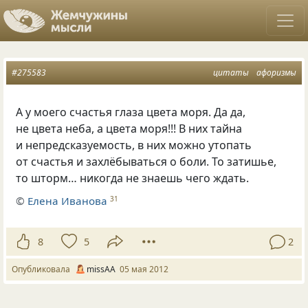
#275583
цитаты
афоризмы
А у моего cчастья глаза цвета моря. Да да,
не цвета неба, а цвета моря!!! В них тайна
и непредсказуемость, в них можно утопать
от счастья и захлёбываться о боли. То затишье,
то шторм… никогда не знаешь чего ждать.
©
Елена Иванова
31
8
5
2
Опубликовала
missAA
05 мая 2012