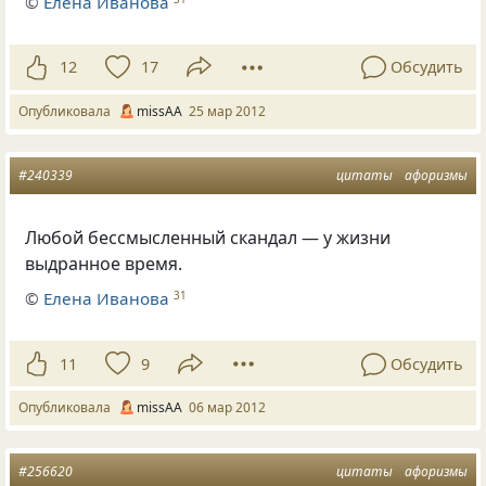
©
Елена Иванова
12
17
Обсудить
Опубликовала
missAA
25 мар 2012
#240339
цитаты
афоризмы
Любой бессмысленный скандал — у жизни
выдранное время.
©
Елена Иванова
31
11
9
Обсудить
Опубликовала
missAA
06 мар 2012
#256620
цитаты
афоризмы