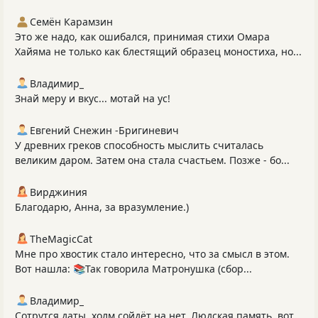
Семён Карамзин
Это же надо, как ошибался, принимая стихи Омара
Хайяма не только как блестящий образец моностиха, но...
Владимир_
Знай меру и вкус... мотай на ус!
Евгений Снежин -Бригиневич
У древних греков способность мыслить считалась
великим даром. Затем она стала счастьем. Позже - бо...
Вирджиния
Благодарю, Анна, за вразумление.)
TheMagicCat
Мне про хвостик стало интересно, что за смысл в этом.
Вот нашла: 📚Так говорила Матронушка (сбор...
Владимир_
Сотрутся даты, холм сойдёт на нет, Людская память, вот