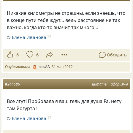
Никакие километры не страшны, если знаешь, что
в конце пути тебя ждут… ведь расстояние не так
важно, когда кто-то значит так много…
©
Елена Иванова
31
6
6
Обсудить
Опубликовала
missAA
31 мар 2012
#244686
цитаты
афоризмы
Все лгут! Пробовала я ваш гель для душа Fa, нету
там йогурта !
©
Елена Иванова
31