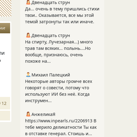
Двенадцать струн
Да... очень в тему пришлись стихи
твои.. Оказывается, все мы этой
темой затронуты так или иначе.
ние
Двенадцать струн
На спирту, Лучезарная...) много
трав там всяких... полынь....Но
ли
вообще, признаюсь, очень
о
похоже на...
Михаил Палецкий
Некоторые авторы громче всех
говорят о совести, потому что
используют ИИ без неё. Когда
инструмен...
12
АнжеликаЯ
https://www.inpearls.ru/2206913 В
тебе мерило деликатности Ты как
в отставке генерал. Стоишь и...