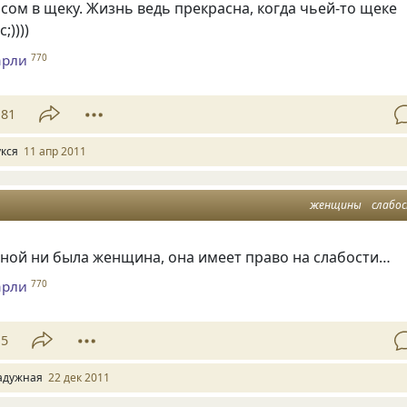
осом в щеку. Жизнь ведь прекрасна, когда чьей-то щеке
;))))
арли
770
81
укся
11 апр 2011
женщины
слабо
ьной ни была женщина, она имеет право на слабости…
арли
770
15
адужная
22 дек 2011