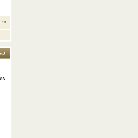
15
ния
ез