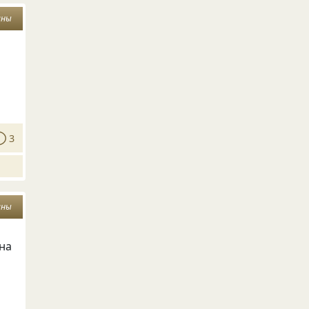
ины
3
ины
на