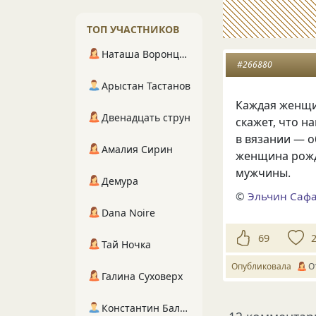
ТОП УЧАСТНИКОВ
Наташа Воронцова
#266880
Арыстан Тастанов
Каждая женщин
Двенадцать струн
скажет, что н
в вязании — о
Амалия Сирин
женщина рожд
мужчины.
Демура
©
Эльчин Саф
Dana Noire
69
Тай Ночка
Опубликовала
О
Галина Суховерх
Константин Балухта