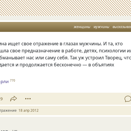
женщины
мужчины
высказыва
а ищет свое отражение в глазах мужчины. И та, кто
ашла свое предназначение в работе, детях, психологии и
бманывает нас или саму себя. Так уж устроил Творец, чт
ается и продолжается бесконечно — в объятиях
арли
770
29
тражение
18 апр 2012