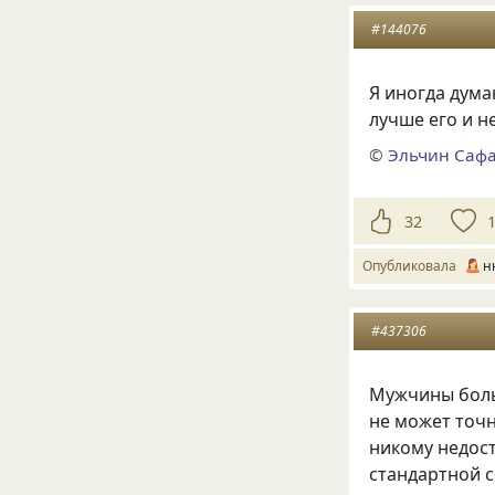
#144076
Я иногда дума
лучше его и н
©
Эльчин Саф
32
Опубликовала
н
#437306
Мужчины боль
не может точн
никому недост
стандартной 