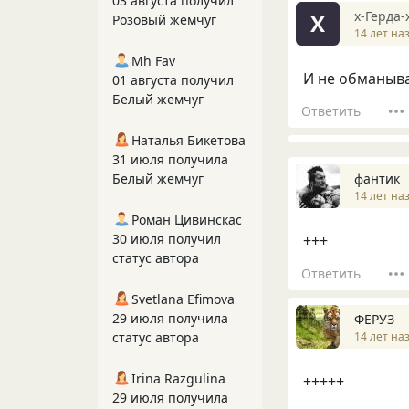
03 августа получил
х-Герда-
Х
Розовый жемчуг
14 лет на
Mh Fav
И не обманыв
01 августа получил
Белый жемчуг
Ответить
Наталья Бикетова
31 июля получила
фантик
Белый жемчуг
14 лет на
Роман Цивинскас
30 июля получил
+++
статус автора
Ответить
Svetlana Efimova
29 июля получила
ФЕРУЗ
14 лет на
статус автора
Irina Razgulina
+++++
29 июля получила