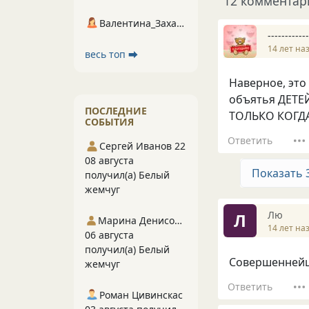
12 комментар
Валентина_Захарова
------------
14 лет на
весь топ ⮕
Наверное, это
объятья ДЕТЕ
ПОСЛЕДНИЕ
ТОЛЬКО КОГДА 
СОБЫТИЯ
Ответить
Сергей Иванов 22
08 августа
Показать 
получил(а) Белый
жемчуг
Лю
Л
Марина Денисова 5
14 лет на
06 августа
получил(а) Белый
Совершеннейша
жемчуг
Ответить
Роман Цивинскас