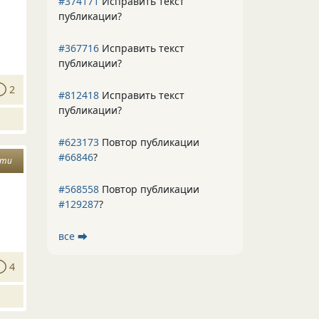
#374171
Исправить текст
публикации?
#367716
Исправить текст
публикации?
2
#812418
Исправить текст
публикации?
#623173
Повтор публикации
#66846
?
сти
#568558
Повтор публикации
#129287
?
все ⮕
4