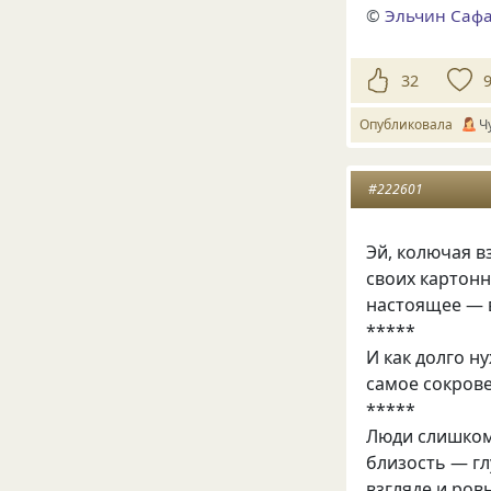
©
Эльчин Саф
32
Опубликовала
Ч
#222601
Эй, колючая в
своих картон
настоящее — в
*****
И как долго н
самое сокров
*****
Люди слишком 
близость — гл
взгляде и ро