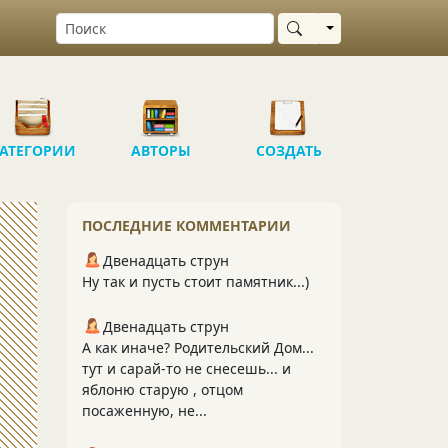
Выбрать область
АТЕГОРИИ
АВТОРЫ
СОЗДАТЬ
ПОСЛЕДНИЕ КОММЕНТАРИИ
Двенадцать струн
Ну так и пусть стоит памятник...)
Двенадцать струн
А как иначе? Родительский Дом...
тут и сарай-то не снесешь... и
яблоню старую , отцом
посаженную, не...