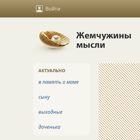
Войти
АКТУАЛЬНО
в память о маме
сыну
выходные
доченька