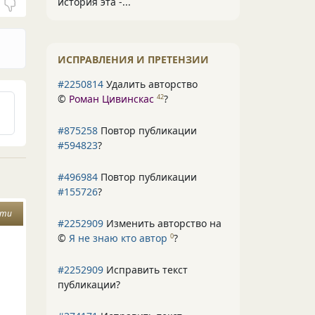
история эта -...
ИСПРАВЛЕНИЯ И ПРЕТЕНЗИИ
#2250814
Удалить авторство
©
Роман Цивинскас
?
42
#875258
Повтор публикации
#594823
?
#496984
Повтор публикации
#155726
?
сти
#2252909
Изменить авторство на
©
Я не знаю кто автор
?
0
#2252909
Исправить текст
публикации?