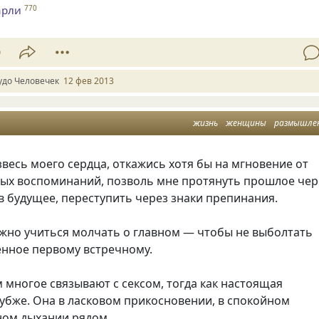
арли
770
9
удо Человечек
12 фев 2013
жизнь
женщины
размышле
звесь моего сердца, откажись хотя бы на мгновение от
ных воспоминаний, позволь мне протянуть прошлое чер
 будущее, переступить через знаки препинания.
ужно учиться молчать о главном — чтобы не выболтать
енное первому встречному.
многое связывают с сексом, тогда как настоящая
убже. Она в ласковом прикосновении, в спокойном
вном дыхании рядом…