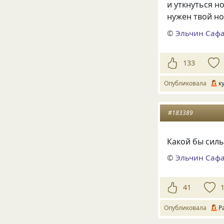
и уткнуться н
нужен твой нос
©
Эльчин Саф
133
Опубликовала
к
#183389
Какой бы сил
©
Эльчин Саф
41
Опубликовала
Р