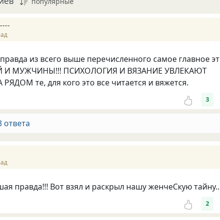
иев
популярные
----
зад
 правда из всего выше перечисленного самое главное э
Й И МУЖЧИНЫ!!! ПСИХОЛОГИЯ И ВЯЗАНИЕ УВЛЕКАЮТ
РЯДОМ те, для кого это все читается и вяжется.
3
3 ответа
зад
я правда!!! Вот взял и раскрыл нашу женчеСкую тайну...
2