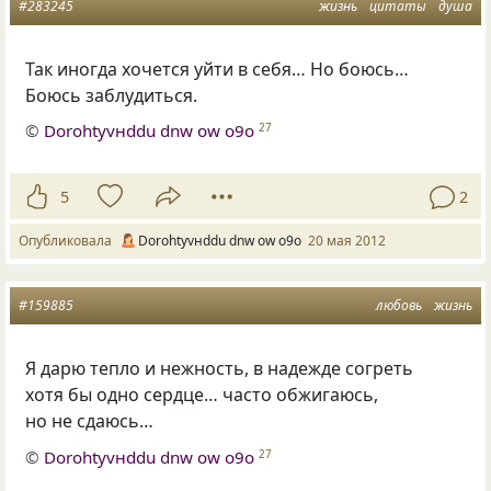
#283245
жизнь
цитаты
душа
Так иногда хочется уйти в себя… Но боюсь…
Боюсь заблудиться.
©
Dorohtyvнddu dnw оw о9о
27
5
2
Опубликовала
Dorohtyvнddu dnw оw о9о
20 мая 2012
#159885
любовь
жизнь
Я дарю тепло и нежность, в надежде согреть
хотя бы одно сердце… часто обжигаюсь,
но не сдаюсь…
©
Dorohtyvнddu dnw оw о9о
27