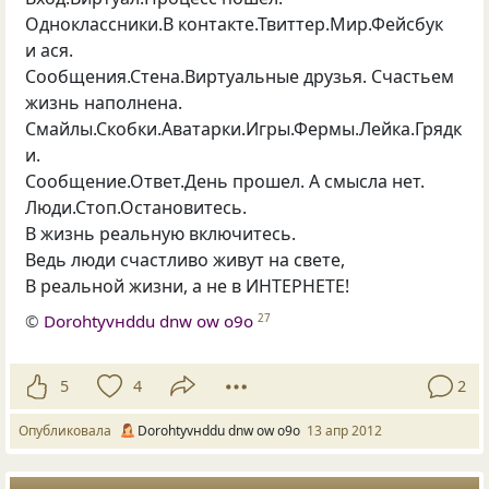
Одноклассники.В контакте.Твиттер.Мир.Фейсбук
и ася.
Сообщения.Стена.Виртуальные друзья. Счастьем
жизнь наполнена.
Смайлы.Скобки.Аватарки.Игры.Фермы.Лейка.Грядк
и.
Сообщение.Ответ.День прошел. А смысла нет.
Люди.Стоп.Остановитесь.
В жизнь реальную включитесь.
Ведь люди счастливо живут на свете,
В реальной жизни, а не в ИНТЕРНЕТЕ!
©
Dorohtyvнddu dnw оw о9о
27
5
4
2
Опубликовала
Dorohtyvнddu dnw оw о9о
13 апр 2012