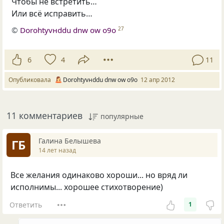
Чтобы не встретить…
Или всё исправить…
©
Dorohtyvнddu dnw оw о9о
27
6
4
11
Опубликовала
Dorohtyvнddu dnw оw о9о
12 апр 2012
11 комментариев
популярные
Галина Белышева
ГБ
14 лет назад
Все желания одинаково хороши... но вряд ли
исполнимы... хорошее стихотворение)
Ответить
1