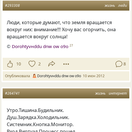
#293308
жизнь
люди
Люди, которые думают, что земля вращается
вокруг них: внимание!!! Хочу вас огорчить, она
вращается вокруг солнца!
©
Dorohtyvнddu dnw оw о9о
27
10
2
8
Опубликовала
Dorohtyvнddu dnw оw о9о
10 июн 2012
#264741
жизнь
интернет
Утро.Тишина.Будильник.
Душ.Зарядка.Холодильник.
Системник.Кнопка.Монитор.
Вход.Виртуал.Процесс пошел.