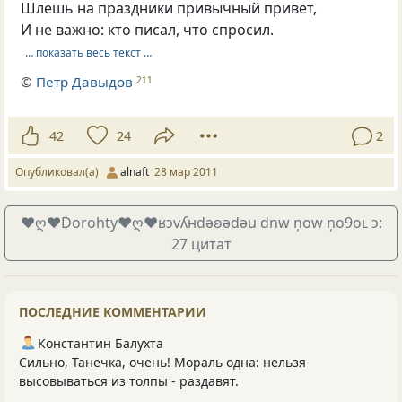
Шлешь на праздники привычный привет,
И не важно: кто писал, что спросил.
… показать весь текст …
©
Петр Давыдов
211
42
24
2
Опубликовал(а)
alnaft
28 мар 2011
♥ღ♥Dorohty♥ღ♥ʁɔvʎнdǝʚǝdǝu dnw ņоw ņо9оʟ ɔ:
27 цитат
ПОСЛЕДНИЕ КОММЕНТАРИИ
Константин Балухта
Сильно, Танечка, очень! Мораль одна: нельзя
высовываться из толпы - раздавят.