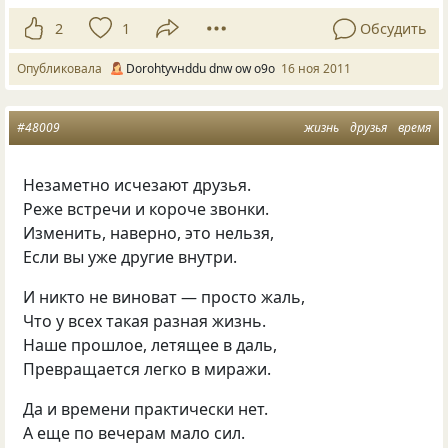
2
1
Обсудить
Опубликовала
Dorohtyvнddu dnw оw о9о
16 ноя 2011
#48009
жизнь
друзья
время
Незаметно исчезают друзья.
Реже встречи и короче звонки.
Изменить, наверно, это нельзя,
Если вы уже другие внутри.
И никто не виноват — просто жаль,
Что у всех такая разная жизнь.
Наше прошлое, летящее в даль,
Превращается легко в миражи.
Да и времени практически нет.
А еще по вечерам мало сил.