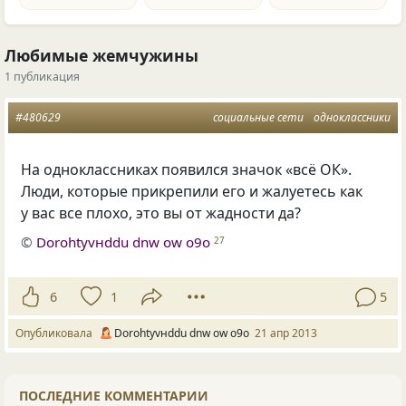
Любимые жемчужины
1 публикация
#480629
социальные сети
одноклассники
На одноклассниках появился значок
«
всё ОК».
Люди, которые прикрепили его и жалуетесь как
у вас все плохо, это вы от жадности да?
©
Dorohtyvнddu dnw оw о9о
27
6
1
5
Опубликовала
Dorohtyvнddu dnw оw о9о
21 апр 2013
ПОСЛЕДНИЕ КОММЕНТАРИИ