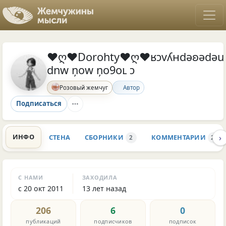
♥ღ♥Dorohty♥ღ♥ʁɔvʎнdǝʚǝdǝu
dnw ņоw ņо9оʟ ɔ
Автор
Розовый жемчуг
Подписаться
›
ИНФО
СТЕНА
СБОРНИКИ
КОММЕНТАРИИ
2
282
С НАМИ
ЗАХОДИЛА
с 20 окт 2011
13 лет назад
206
6
0
публикаций
подписчиков
подписок