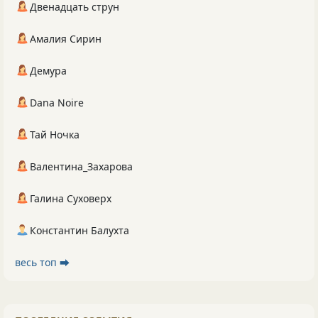
Двенадцать струн
Амалия Сирин
Демура
Dana Noire
Тай Ночка
Валентина_Захарова
Галина Суховерх
Константин Балухта
весь топ ⮕