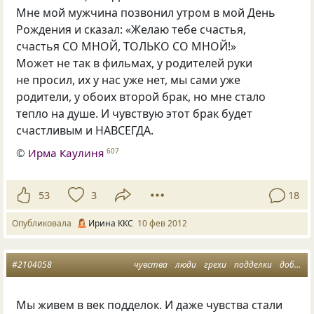
Мне мой мужчина позвонил утром в мой День
Рождения и сказал: «Желаю тебе счастья,
счастья СО МНОЙ, ТОЛЬКО СО МНОЙ!»
Может не так в фильмах, у родителей руки
не просил, их у нас уже нет, мы сами уже
родители, у обоих второй брак, но мне стало
тепло на душе. И чувствую этот брак будет
счастливым и НАВСЕГДА.
©
Ирма Каулиня
607
53
3
18
Опубликовала
Ирина ККС
10 фев 2012
#2104058
чувства
люди
грехи
подделки
добродетели
Мы живем в век подделок. И даже чувства стали