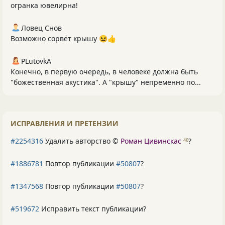
огранка ювелирна!
Ловец Снов
Возможно сорвёт крышу 😆👍
PLutоvkА
Конечно, в первую очередь, в человеке должна быть
"божественная акустика". А "крышу" непременно по...
ИСПРАВЛЕНИЯ И ПРЕТЕНЗИИ
#2254316
Удалить авторство ©
Роман Цивинскас
?
46
#1886781
Повтор публикации
#50807
?
#1347568
Повтор публикации
#50807
?
#519672
Исправить текст публикации?