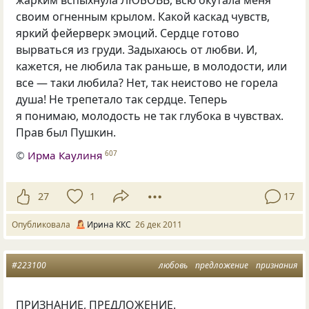
жарким вспыхнула ЛЮБОВЬ, всю окутала меня
своим огненным крылом. Какой каскад чувств,
яркий фейерверк эмоций. Сердце готово
вырваться из груди. Задыхаюсь от любви. И,
кажется, не любила так раньше, в молодости, или
все — таки любила? Нет, так неистово не горела
душа! Не трепетало так сердце. Теперь
я понимаю, молодость не так глубока в чувствах.
Прав был Пушкин.
©
Ирма Каулиня
607
27
1
17
Опубликовала
Ирина ККС
26 дек 2011
#223100
любовь
предложение
признания
ПРИЗНАНИЕ, ПРЕДЛОЖЕНИЕ.