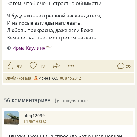
Затем, чтоб очень страстно обнимать!
Я буду жизнью грешной наслаждаться,
И на косые взгляды наплевать!
Любовь прекрасна, даже если Боже
Земное счастье смог грехом назвать…
©
Ирма Каулиня
607
49
19
56
Опубликовала
Ирина ККС
06 апр 2012
56 комментариев
популярные
oleg12099
14 лет назад
Однажды женщина спросила Батюшку в церкви,