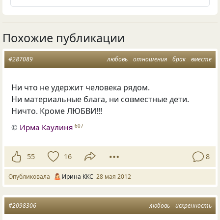
Похожие публикации
#287089
любовь
отношения
брак
вместе
Ни что не удержит человека рядом.
Ни материальные блага, ни совместные дети.
Ничто. Кроме ЛЮБВИ!!!
©
Ирма Каулиня
607
55
16
8
Опубликовала
Ирина ККС
28 мая 2012
#2098306
любовь
искренность