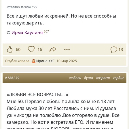
навеяно #2098155
Все ищут любви искренней. Но не все способны
таковую дарить.
©
Ирма Каулиня
607
60
16
13
Опубликовала
Ирина ККС
10 мар 2025
#186239
любовь
душа
возраст
сердце
«ЛЮБВИ ВСЕ ВОЗРАСТЫ… »
Мне 50. Первая любовь пришла ко мне в 18 лет
Любила мужа 30 лет Расстались с ним. И думала
уж никогда не полюблю .Все отгорело в душе. Все
замерзло. Но вот я встретила ЕГО. И пламенем