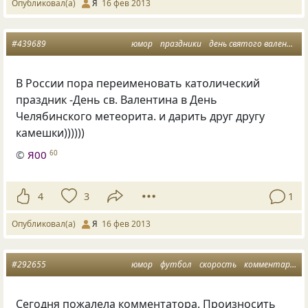
Опубликовал(а)
Я
16 фев 2013
#439689
юмор
праздники
день святого валентина
В России пора переименовать католический
праздник -День св. Валентина в День
Челябинского метеорита. и дарить друг другу
камешки))))))
©
Я00
60
4
3
1
Опубликовал(а)
Я
16 фев 2013
#292655
юмор
футбол
скорость
комментарии
Сегодня пожалела комментатора. Произносить