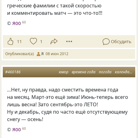
греческие фамилии с такой скоростью
и комментировать матч — это что-то!!!
©
Я00
60
11
1
Обсудить
Опубликовал(а)
Я
08 июн 2012
#460186
юмор
времена года
погода
календарь
…Нет, ну правда, надо сместить времена года
на месяц. Март-это ещё зима! Июнь-теперь всего
лишь весна! Зато сентябрь-это ЛЕТО!
Ну и декабрь, судя по часто ещё отсутствующему
снегу — осень!
©
Я00
60