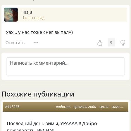
ins_a
14 лет назад
хах... у нас тоже снег выпал=)
Ответить
0
Похожие публикации
#447268
радость
времена года
весна
зима
весн
Последний день зимы, УРАААА!!! Добро
пожаловать, ВЕСНА!!!