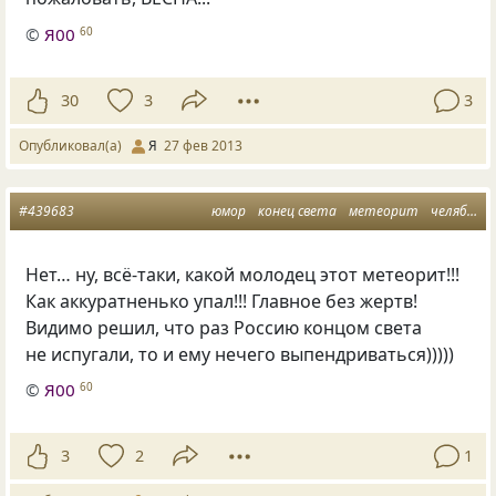
©
Я00
60
30
3
3
Опубликовал(а)
Я
27 фев 2013
#439683
юмор
конец света
метеорит
челябинск
Нет… ну, всё-таки, какой молодец этот метеорит!!!
Как аккуратненько упал!!! Главное без жертв!
Видимо решил, что раз Россию концом света
не испугали, то и ему нечего выпендриваться)))))
©
Я00
60
3
2
1