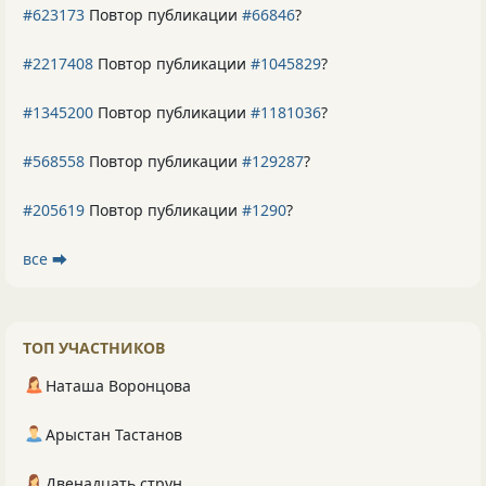
#623173
Повтор публикации
#66846
?
#2217408
Повтор публикации
#1045829
?
#1345200
Повтор публикации
#1181036
?
#568558
Повтор публикации
#129287
?
#205619
Повтор публикации
#1290
?
все ⮕
ТОП УЧАСТНИКОВ
Наташа Воронцова
Арыстан Тастанов
Двенадцать струн