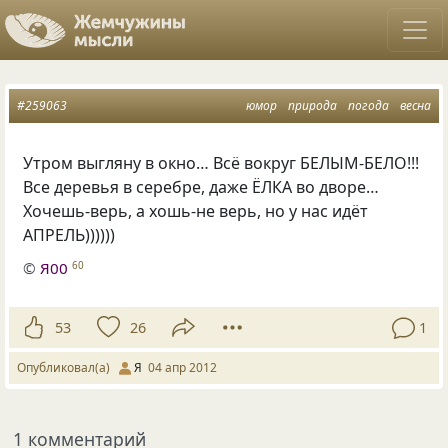
#259063
юмор
природа
погода
весна
Утром выгляну в окно… Всё вокруг БЕЛЫМ-БЕЛО!!!
Все деревья в серебре, даже ЁЛКА во дворе…
Хочешь-верь, а хошь-не верь, но у нас идёт
АПРЕЛЬ))))))
©
Я00
60
53
26
1
Опубликовал(а)
Я
04 апр 2012
1 комментарий