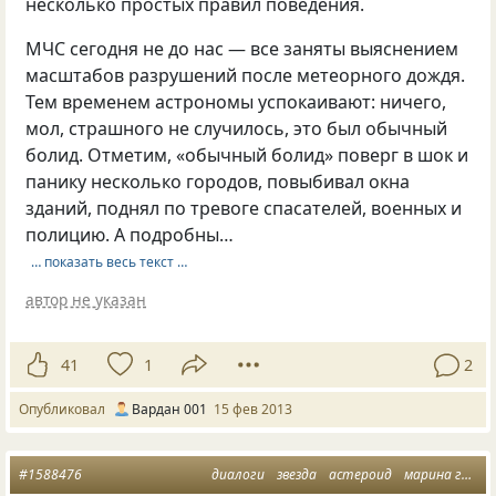
несколько простых правил поведения.
МЧС сегодня не до нас — все заняты выяснением
масштабов разрушений после метеорного дождя.
Тем временем астрономы успокаивают: ничего,
мол, страшного не случилось, это был обычный
болид. Отметим, «обычный болид» поверг в шок и
панику несколько городов, повыбивал окна
зданий, поднял по тревоге спасателей, военных и
полицию. А подробны…
… показать весь текст …
автор не указан
41
1
2
Опубликовал
Вардан 001
15 фев 2013
#1588476
диалоги
звезда
астероид
марина грация