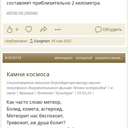
составляет приблизительно 2 километра.
автор не указан
9
Обсудить
Опубликовал
Googmen
05 ноя 2022
#1978119
метеорит
астероид
планета земля
ст
Камни космоса
Стихотворение написано благодаря просмотру научно-
популярного документального фильма "Атака астероидов" 1-я
серия | Франция | Телеканал "Культура" | 05.03.24 |
Как часто слово метеор,
Болид, комета, астероид,
Метеорит нас беспокоит,
Тревожит, аж душа болит?