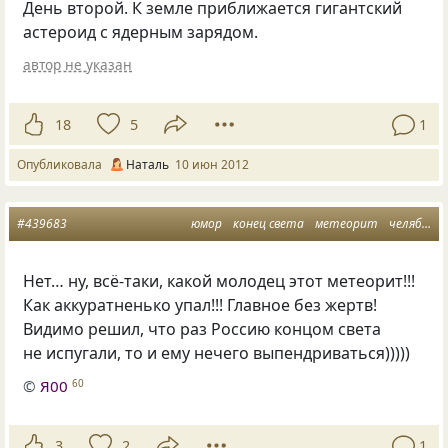
День второй. К земле приближается гигантский
астероид с ядерным зарядом.
автор не указан
18
5
1
Опубликовала
Наталь
10 июн 2012
#439683
юмор
конец света
метеорит
челябинск
Нет… ну, всё-таки, какой молодец этот метеорит!!!
Как аккуратненько упал!!! Главное без жертв!
Видимо решил, что раз Россию концом света
не испугали, то и ему нечего выпендриваться)))))
©
Я00
60
3
2
1