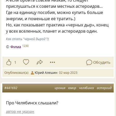
А если орбита совсем низкая, то следует
прислушаться к советам местных астероидов…
Где на единицу пособия, можно купить больше
энергии, и поменьше её тратить.)
Но, как показывает практика «черных дыр», конец
у всех вселенных, планет и астероидов один.
Как стать "чёрной дырой"?)
©
Фима
1230
1
Обсудить
Опубликовал(а)
Юрий Алешин
02 мар 2023
#441692
ирония
юмор
челябинск
астероид
Про Челябинск слышали?
автор не указан