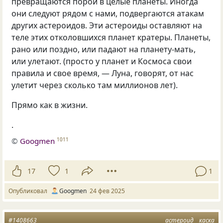
превращаются порой в целые планеты. Иногда
они следуют рядом с нами, подвергаются атакам
других астероидов. Эти астероиды оставляют на
теле этих отколовшихся планет кратеры. Планеты,
рано или поздно, или падают на планету-мать,
или улетают. (просто у планет и Космоса свои
правила и свое время, — Луна, говорят, от нас
улетит через сколько там миллионов лет).
Прямо как в жизни.
.
©
Googmen
1011
17
1
1
Опубликовал
Googmen
24 фев 2025
#1408663
астероид
каска