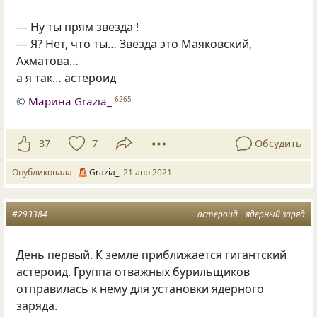
— Ну ты прям звезда !
— Я? Нет, что ты… Звезда это Маяковский,
Ахматова…
а я так… астероид
©
Марина Grazia_
6265
37
7
Обсудить
Опубликовала
Grazia_
21 апр 2021
#293384
астероид
ядерный заряд
День первый. К земле приближается гигантский
астероид. Группа отважных бурильщиков
отправилась к нему для установки ядерного
заряда.