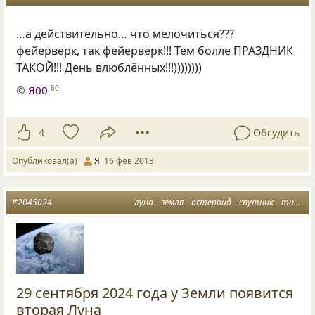
…а действительно… что мелочиться???
фейерверк, так фейерверк!!! Тем болле ПРАЗДНИК
ТАКОЙ!!! День влюблённых!!!))))))))
©
Я00
60
4
Обсудить
Опубликовал(а)
Я
16 фев 2013
#2045024
луна
земля
астероид
спутник
титан
29 сентября 2024 года у Земли появится
вторая Луна