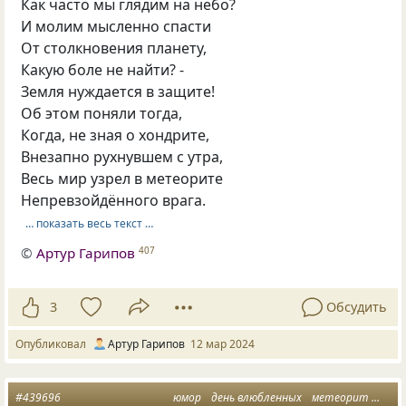
Как часто мы глядим на небо?
И молим мысленно спасти
От столкновения планету,
Какую боле не найти? -
Земля нуждается в защите!
Об этом поняли тогда,
Когда, не зная о хондрите,
Внезапно рухнувшем с утра,
Весь мир узрел в метеорите
Непревзойдённого врага.
… показать весь текст …
©
Артур Гарипов
407
3
Обсудить
Опубликовал
Артур Гарипов
12 мар 2024
#439696
юмор
день влюбленных
метеорит
фейе