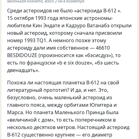
маленькая планета, всего 2 км в диаметре
Среди астероидов не было «астероида B-612 «.
15 октября 1993 года японские астрономы-
любители Кин Эндате и Кадзуро Ватанабэ открыли
новый астероид, которому сначала присвоили
номер 1993 TQ1. А немного позже этому
астероиду дали имя собственное — 46610
BESIXDOUZE (произносится как «бэсисдуз»), то
есть по французски «b е six douze», «бэ шесть
двенадцать».
Похожа ли настоящая планетка B-612 на свой
литературный прототип? И да, и нет. Это,
безусловно, очень маленький астероид из
главного пояса, между орбитами Юпитера и
Марса. Но планета Маленького Принца была
«величиной с дом», то есть поперечником в
несколько десятков метров. Настоящий астероид
B-612 существенно крупнее — его диаметр