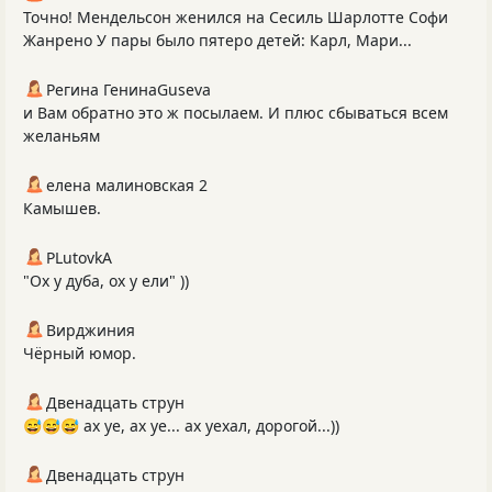
Точно! Мендельсон женился на Сесиль Шарлотте Софи
Жанрено У пары было пятеро детей: Карл, Мари...
Регина ГенинаGuseva
и Вам обратно это ж посылаем. И плюс сбываться всем
желаньям
елена малиновская 2
Камышев.
PLutоvkА
"Ох у дуба, ох у ели" ))
Вирджиния
Чёрный юмор.
Двенадцать струн
😅😅😅 ах уе, ах уе... ах уехал, дорогой...))
Двенадцать струн