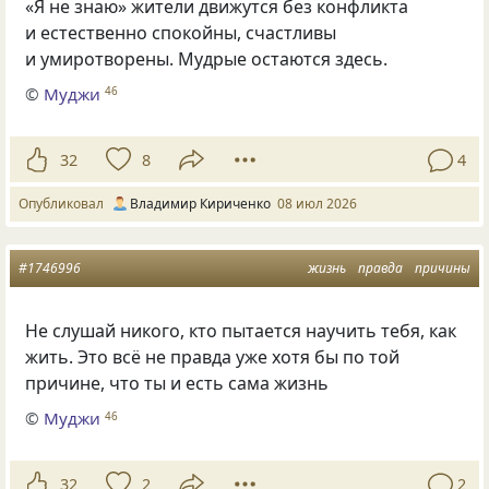
«Я не знаю» жители движутся без конфликта
и естественно спокойны, счастливы
и умиротворены. Мудрые остаются здесь.
©
Муджи
46
32
8
4
Опубликовал
Владимир Кириченко
08 июл 2026
#1746996
жизнь
правда
причины
Не слушай никого, кто пытается научить тебя, как
жить. Это всё не правда уже хотя бы по той
причине, что ты и есть сама жизнь
©
Муджи
46
32
2
2