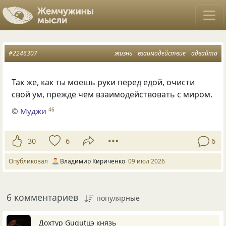
#2246307
жизнь
взаимодействие
адвайта
Так же, как ты моешь руки перед едой, очисти
свой ум, прежде чем взаимодействовать с миром.
©
Муджи
46
30
6
6
Опубликовал
Владимир Кириченко
09 июл 2026
6 комментариев
популярные
Дохтур Gugutцэ князь