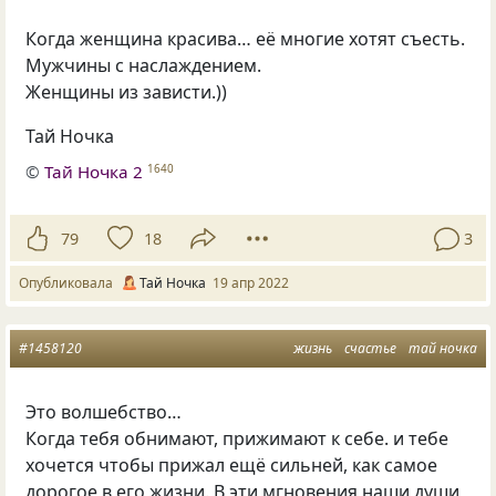
Когда женщина красива… её многие хотят съесть.
Мужчины с наслаждением.
Женщины из зависти.))
Тай Ночка
©
Тай Ночка 2
1640
79
18
3
Опубликовала
Тай Ночка
19 апр 2022
#1458120
жизнь
счастье
тай ночка
Это волшебство…
Когда тебя обнимают, прижимают к себе. и тебе
хочется чтобы прижал ещё сильней, как самое
дорогое в его жизни. В эти мгновения наши души