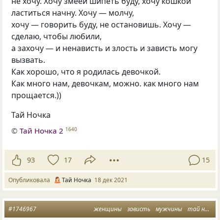
не хочу. Хочу змеёй шипеть буду, хочу кошкой
ластиться начну. Хочу — молчу,
хочу — говорить буду, не остановишь. Хочу —
сделаю, чтобы любили,
а захочу — и ненависть и злость и зависть могу
вызвать.
Как хорошо, что я родилась девочкой.
Как много нам, девочкам, можно. как много нам
прощается.))
Тай Ночка
©
Тай Ночка 2
1640
93
17
15
Опубликовала
Тай Ночка
18 дек 2021
#1746967
женщины
зависть
мужчины
тай ночка