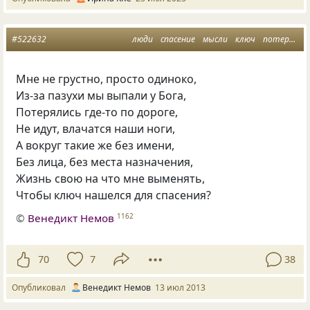
#522632
люди
спасение
мысли
ключ
потерянные
Мне не грустно, просто одиноко,
Из-за пазухи мы выпали у Бога,
Потерялись где-то по дороге,
Не идут, влачатся наши ноги,
А вокруг такие же без имени,
Без лица, без места назначения,
Жизнь свою на что мне выменять,
Чтобы ключ нашелся для спасения?
©
Венедикт Немов
1162
70
7
38
Опубликовал
Венедикт Немов
13 июл 2013