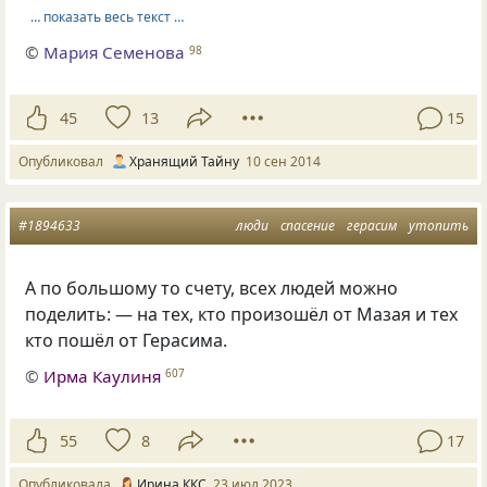
… показать весь текст …
©
Мария Семенова
98
45
13
15
Опубликовал
Хранящий Тайну
10 сен 2014
#1894633
люди
спасение
герасим
утопить
А по большому то счету, всех людей можно
поделить: — на тех, кто произошёл от Мазая и тех
кто пошёл от Герасима.
©
Ирма Каулиня
607
55
8
17
Опубликовала
Ирина ККС
23 июл 2023