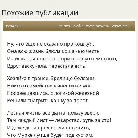
Похожие публикации
#704775
стихи
люди
жестокость
спасение
кош
Ну, что еще не сказано про кошку?..
Она всю жизнь блюла кошачью честь
И лишь под старость, прихворнув немножко,
Вдруг заскучала, перестала есть.
Хозяйка в трансе. Зрелище болезни
Никто в семействе вынести не мог.
Посовещавшись, с логикой железной
Решили сбагрить кошку за порог.
Лесная жизнь всегда на пользу зверю!
Там каждый лист — лекарство, рупь за сто!
И даже дети предпочли поверить,
Что Мурке лучше будет под кустом.