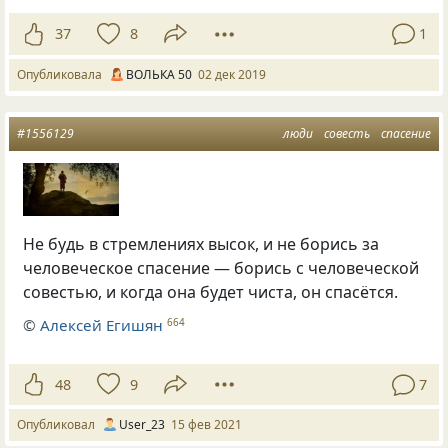
37
8
1
Опубликовала
ВОЛЬКА 50
02 дек 2019
#1556129
люди
совесть
спасение
Не будь в стремлениях высок, и не борись за
человеческое спасение — борись с человеческой
совестью, и когда она будет чиста, он спасётся.
©
Алексей Егишян
664
48
9
7
Опубликовал
User_23
15 фев 2021