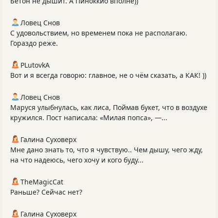
Бетон не дышит. А Пиноккио вполне))
Ловец Снов
С удовольствием, но временем пока не располагаю.
Гораздо реже.
PLutоvkА
Вот и я всегда говорю: главное, не о чём сказать, а КАК! ))
Ловец Снов
Маруся улыбнулась, как лиса, Поймав букет, что в воздухе
кружился. Пост написала: «Милая попса», —...
Галина Суховерх
Мне дано знать то, что я чувствую.. Чем дышу, чего жду,
на что надеюсь, чего хочу и кого буду...
TheMagicCat
Раньше? Сейчас нет?
Галина Суховерх