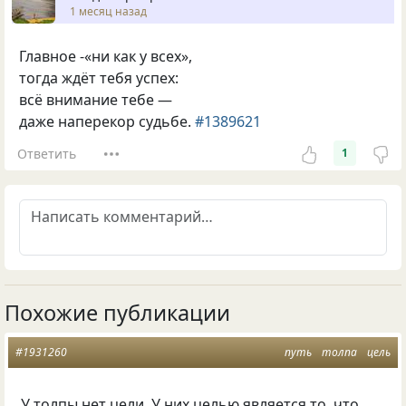
1 месяц назад
Главное -«ни как у всех»,
тогда ждёт тебя успех:
всё внимание тебе —
даже наперекор судьбе.
#1389621
Ответить
1
Похожие публикации
#1931260
путь
толпа
цель
У толпы нет цели. У них целью является то, что