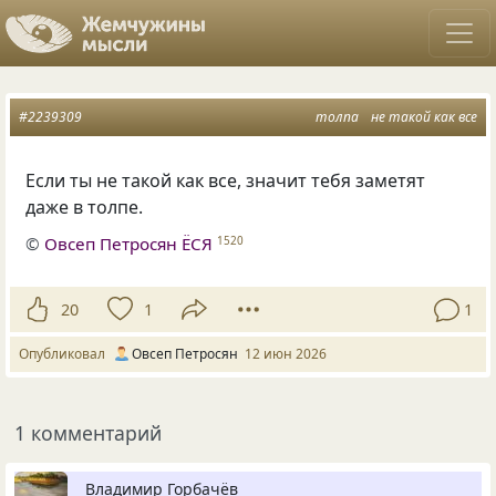
#2239309
толпа
не такой как все
Если ты не такой как все, значит тебя заметят
даже в толпе.
©
Овсеп Петросян ЁСЯ
1520
20
1
1
Опубликовал
Овсеп Петросян
12 июн 2026
1 комментарий
Владимир Горбачёв