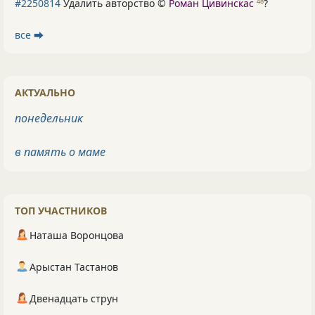
#2250814
Удалить авторство ©
Роман Цивинскас
?
48
все ⮕
АКТУАЛЬНО
понедельник
в память о маме
ТОП УЧАСТНИКОВ
Наташа Воронцова
Арыстан Тастанов
Двенадцать струн