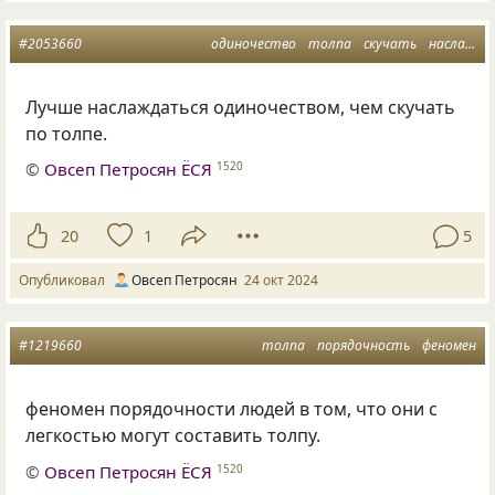
#2053660
одиночество
толпа
скучать
наслаждение
Лучше наслаждаться одиночеством, чем скучать
по толпе.
©
Овсеп Петросян ЁСЯ
1520
20
1
5
Опубликовал
Овсеп Петросян
24 окт 2024
#1219660
толпа
порядочность
феномен
феномен порядочности людей в том
,
что они с
легкостью могут составить толпу.
©
Овсеп Петросян ЁСЯ
1520