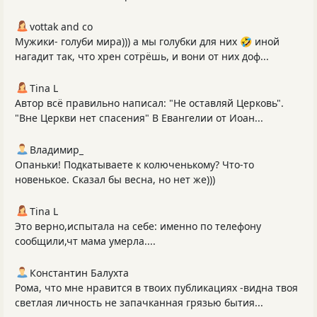
vottak and co
Мужики- голуби мира))) а мы голубки для них 🤣 иной
нагадит так, что хрен сотрёшь, и вони от них доф...
Tina L
Автор всё правильно написал: "Не оставляй Церковь".
"Вне Церкви нет спасения" В Евангелии от Иоан...
Владимир_
Опаньки! Подкатываете к колюченькому? Что-то
новенькое. Сказал бы весна, но нет же)))
Tina L
Это верно,испытала на себе: именно по телефону
сообщили,чт мама умерла....
Константин Балухта
Рома, что мне нравится в твоих публикациях -видна твоя
светлая личность не запачканная грязью бытия...