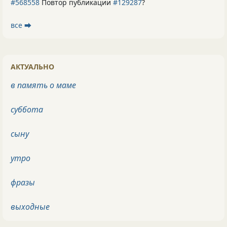
#568558
Повтор публикации
#129287
?
все ⮕
АКТУАЛЬНО
в память о маме
суббота
сыну
утро
фразы
выходные