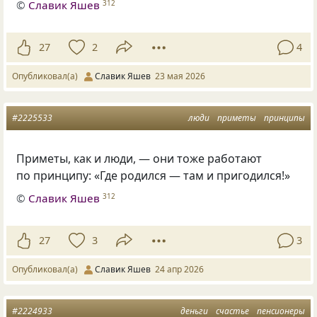
©
Славик Яшев
312
27
2
4
Опубликовал(а)
Славик Яшев
23 мая 2026
#2225533
люди
приметы
принципы
Приметы, как и люди, — они тоже работают
по принципу: «Где родился — там и пригодился!»
©
Славик Яшев
312
27
3
3
Опубликовал(а)
Славик Яшев
24 апр 2026
#2224933
деньги
счастье
пенсионеры