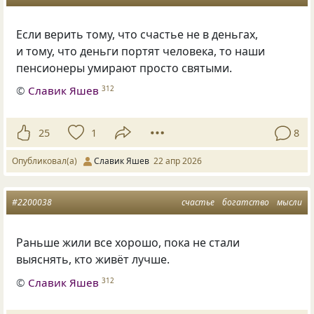
Если верить тому, что счастье не в деньгах,
и тому, что деньги портят человека, то наши
пенсионеры умирают просто святыми.
©
Славик Яшев
312
25
1
8
Опубликовал(а)
Славик Яшев
22 апр 2026
#2200038
счастье
богатство
мысли
Раньше жили все хорошо, пока не стали
выяснять, кто живёт лучше.
©
Славик Яшев
312