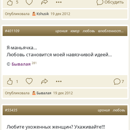
5
Обсудить
Опубликовала
Кshusik
19 дек 2012
#401109
ирония
юмор
любовь
влюбленность
ж
Я-маньячка…
Любовь становится моей навязчивой идеей…
©
Бывалая
281
1
7
Опубликовала
Бывалая
19 дек 2012
#55435
ирония
любовь
Любите ухоженных женщин? Ухаживайте!!!