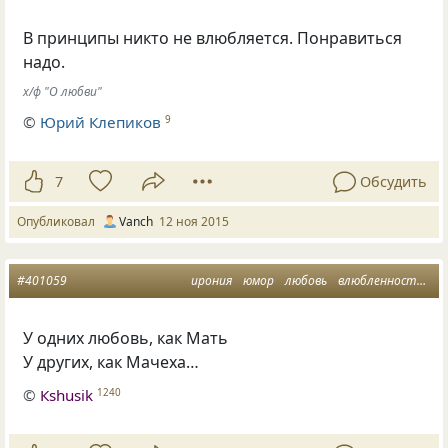
В принципы никто не влюбляется. Понравиться
надо.
х/ф "О любви"
©
Юрий Клепиков
9
7
Обсудить
Опубликовал
Vanch
12 ноя 2015
#401059
ирония
юмор
любовь
влюбленность
ра
У одних любовь, как Мать
У других, как Мачеха…
©
Кshusik
1240