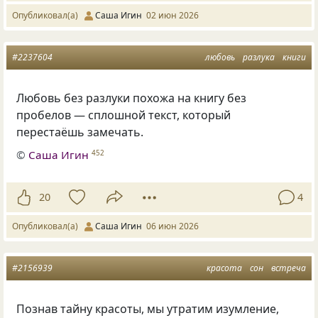
Опубликовал(а)
Саша Игин
02 июн 2026
#2237604
любовь
разлука
книги
Любовь без разлуки похожа на книгу без
пробелов — сплошной текст, который
перестаёшь замечать.
©
Саша Игин
452
20
4
Опубликовал(а)
Саша Игин
06 июн 2026
#2156939
красота
сон
встреча
Познав тайну красоты, мы утратим изумление,