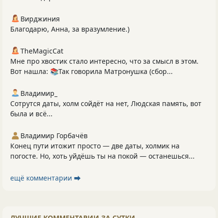
Вирджиния
Благодарю, Анна, за вразумление.)
TheMagicCat
Мне про хвостик стало интересно, что за смысл в этом.
Вот нашла: 📚Так говорила Матронушка (сбор...
Владимир_
Сотрутся даты, холм сойдёт на нет, Людская память, вот
была и всё...
Владимир Горбачёв
Конец пути итожит просто — две даты, холмик на
погосте. Но, хоть уйдёшь ты на покой — останешься...
ещё комментарии ⮕
ЛУЧШИЕ КОММЕНТАРИИ ЗА СУТКИ