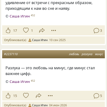
удивление от встречи с прекрасным образом,
приходящим к нам во сне и наяву.
©
Саша Игин
452
17
1
3
Опубликовал(а)
Саша Игин
10 сен 2025
#2237110
любовь
разлука
минус
Разлука — это любовь на минус, где минус стал
важнее цифр.
©
Саша Игин
452
15
5
Опубликовал(а)
Саша Игин
04 июн 2026