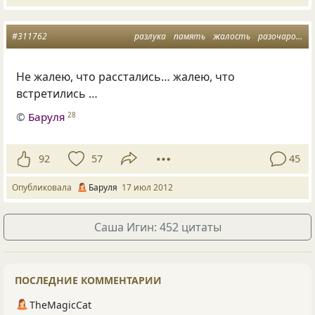
#311762
разлука
память
жалость
разочарования
Не жалею, что расстались… жалею, что
встретились …
©
Баруля
28
92
57
45
Опубликовала
Баруля
17 июл 2012
Саша Игин: 452 цитаты
ПОСЛЕДНИЕ КОММЕНТАРИИ
TheMagicCat