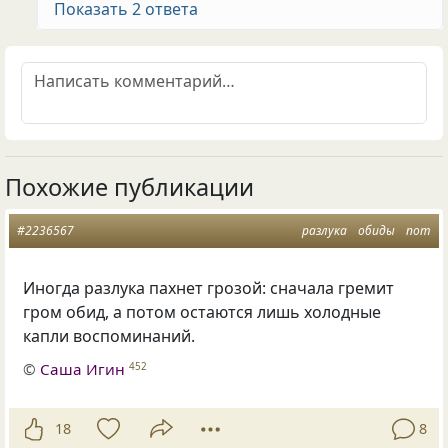
Показать 2 ответа
Похожие публикации
#2236567
разлука
обиды
пот
Иногда разлука пахнет грозой: сначала гремит
гром обид, а потом остаются лишь холодные
капли воспоминаний.
©
Саша Игин
452
18
8