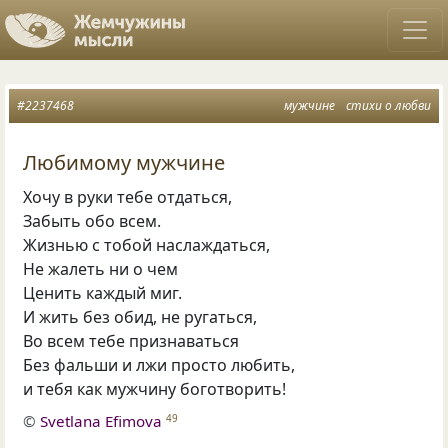
#2237468
мужчине
стихи о любви
Любимому мужчине
Хочу в руки тебе отдаться,
Забыть обо всем.
Жизнью с тобой наслаждаться,
Не жалеть ни о чем
Ценить каждый миг.
И жить без обид, не ругаться,
Во всем тебе признаваться
Без фальши и лжи просто любить,
и тебя как мужчину боготворить!
©
Svetlana Efimova
49