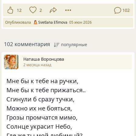
12
2
102
Опубликовала
Svetlana Efimova
05 июн 2026
102 комментария
популярные
Наташа Воронцова
2 месяца назад
Мне бы к тебе на ручки,
Мне бы к тебе прижаться..
Сгинули б сразу тучки,
Можно их не бояться,
Грозы промчатся мимо,
Солнце украсит Небо,
Где же ты мой любимый?