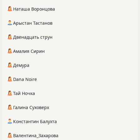
Наташа Воронцова
Арыстан Тастанов
Двенадцать струн
Амалия Сирин
Демура
Dana Noire
Тай Ночка
Галина Суховерх
Константин Балухта
Валентина_Захарова