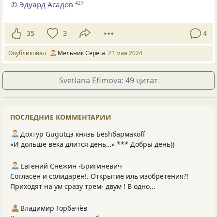
©
Эдуард Асадов
427
35
3
4
Опубликовал
Мельник Серёга
21 мая 2024
Svetlana Efimova: 49 цитат
ПОСЛЕДНИЕ КОММЕНТАРИИ
Дохтур Gugutцэ князь Беshбармакоff
«И дольше века длится день…» *** Добры день))
Евгений Снежин -Бригиневич
Согласен и солидарен!. Открытие иль изобретения?!
Приходят на ум сразу трем- двум ! В одно...
Владимир Горбачёв