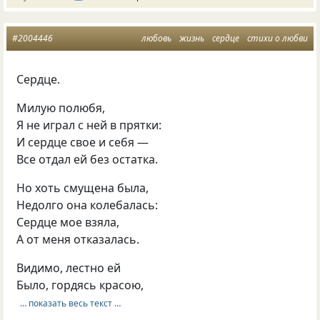
#2004446
любовь
жизнь
сердце
стихи о любви
Сердце.
Милую полюбя,
Я не играл с ней в прятки:
И сердце свое и себя —
Все отдал ей без остатка.
Но хоть смущена была,
Недолго она колебалась:
Сердце мое взяла,
А от меня отказалась.
Видимо, лестно ей
Было, гордясь красою,
… показать весь текст …