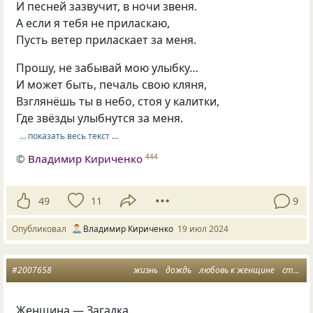
И песней зазвучит, в ночи звеня.
А если я тебя не приласкаю,
Пусть ветер приласкает за меня.
Прошу, не забывай мою улыбку…
И может быть, печаль свою кляня,
Взглянёшь ты в небо, стоя у калитки,
Где звёзды улыбнутся за меня.
… показать весь текст …
©
Владимир Кириченко
444
49
11
9
Опубликовал
Владимир Кириченко
19 июл 2024
#2007658
жизнь
дождь
любовь к женщине
стихи о любви
Женщина — Загадка.