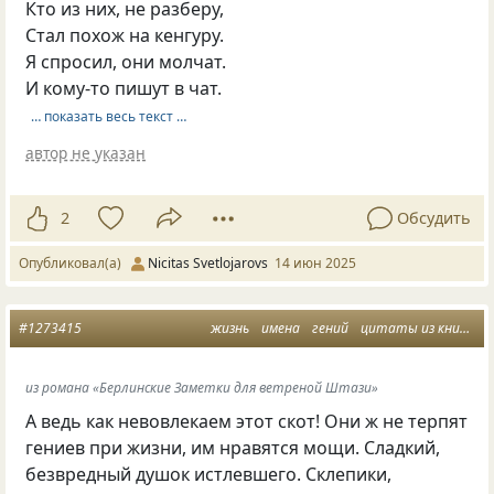
Кто из них, не разберу,
Стал похож на кенгуру.
Я спросил, они молчат.
И кому-то пишут в чат.
… показать весь текст …
автор не указан
2
Обсудить
Опубликовал(а)
Nicitas Svetlojarovs
14 июн 2025
#1273415
жизнь
имена
гений
цитаты из книг
гл
из романа «Берлинские Заметки для ветреной Штази»
А ведь как невовлекаем этот скот! Они ж не терпят
гениев при жизни
,
им нравятся мощи. Сладкий
,
безвредный душок истлевшего. Склепики
,