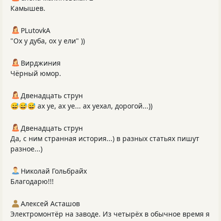
Камышев.
PLutоvkА
"Ох у дуба, ох у ели" ))
Вирджиния
Чёрный юмор.
Двенадцать струн
😅😅😅 ах уе, ах уе... ах уехал, дорогой...))
Двенадцать струн
Да, с ним странная история...) в разных статьях пишут
разное...)
Николай Гольбрайх
Благодарю!!!
Алексей Асташов
Электромонтёр на заводе. Из четырёх в обычное время я