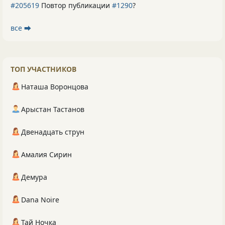
#205619
Повтор публикации
#1290
?
все ⮕
ТОП УЧАСТНИКОВ
Наташа Воронцова
Арыстан Тастанов
Двенадцать струн
Амалия Сирин
Демура
Dana Noire
Тай Ночка