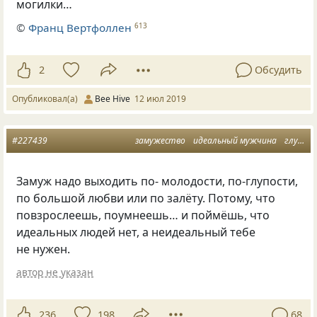
могилки…
©
Франц Вертфоллен
613
2
Обсудить
Опубликовал(а)
Bee Hive
12 июл 2019
#227439
замужество
идеальный мужчина
глупость
Замуж надо выходить по- молодости, по-глупости,
по большой любви или по залёту. Потому, что
повзрослеешь, поумнеешь… и поймёшь, что
идеальных людей нет, а неидеальный тебе
не нужен.
автор не указан
236
198
68