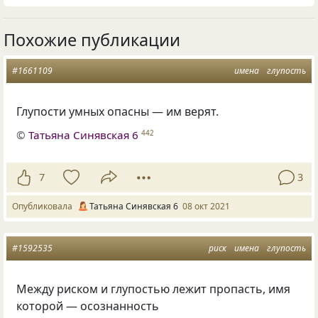
Похожие публикации
#1661109
имена
глупость
Глупости умных опасны — им верят.
©
Татьяна Синявская 6
442
7
3
Опубликовала
Татьяна Синявская 6
08 окт 2021
#1592535
риск
имена
глупость
Между риском и глупостью лежит пропасть, имя
которой — осознанность