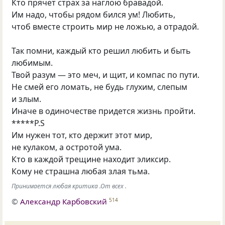
Кто прячет страх за наглою бравадой.
Им надо, чтобы рядом бился ум! Любить,
чтоб вместе строить мир не ложью, а отрадой.
Так помни, каждый кто решил любить и быть
любимым.
Твой разум — это меч, и щит, и компас по пути.
Не смей его ломать, не будь глухим, слепым
и злым.
Иначе в одиночестве придется жизнь пройти.
*****P.S
Им нужен тот, кто держит этот мир,
не кулаком, а остротой ума.
Кто в каждой трещине находит эликсир.
Кому не страшна любая злая тьма.
Принимается любая критика .От всех .
©
Александр Карбовский
514