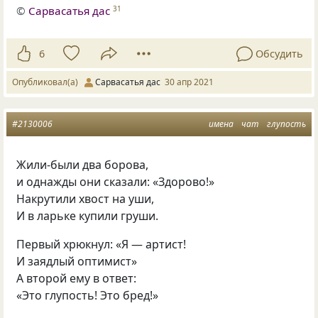
©
Сарвасатья дас
31
6
Обсудить
Опубликовал(а)
Сарвасатья дас
30 апр 2021
#2130006
имена
чат
глупость
Жили-были два борова,
и однажды они сказали: «Здорово!»
Накрутили хвост на уши,
И в ларьке купили груши.
Первый хрюкнул: «Я — артист!
И заядлый оптимист»
А второй ему в ответ:
«Это глупость! Это бред!»