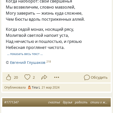
Когда наоборот: свои свершенья
Мы возвеличим, словно мавзолей,
Могу заверить — жизнь куда сложнее,
Чем бюсты вдоль постриженных аллей.
Когда седой монах, носящий рясу,
Молитвой светлой напоит уста,
Над нечистью и пошлостью, и грязью
Небесная проглянет чистота.
… показать весь текст …
©
Евгений Глушаков
218
20
2
Обсудить
Опубликовала
Tina L
21 мар 2024
#1771347
счастье
друзья
радость
стихи о жизни