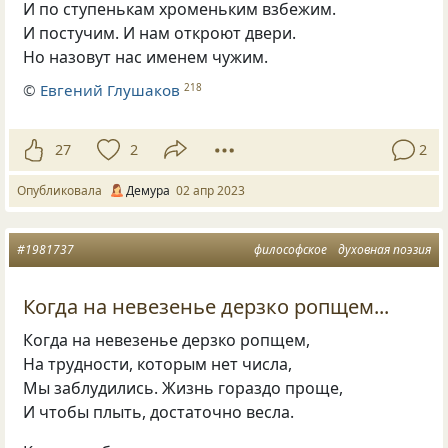
И по ступенькам хроменьким взбежим.
И постучим. И нам откроют двери.
Но назовут нас именем чужим.
©
Евгений Глушаков
218
27
2
2
Опубликовала
Демура
02 апр 2023
#1981737
философское
духовная поэзия
Когда на невезенье дерзко ропщем...
Когда на невезенье дерзко ропщем,
На трудности, которым нет числа,
Мы заблудились. Жизнь гораздо проще,
И чтобы плыть, достаточно весла.