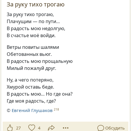
За руку тихо трогаю
За руку тихо трогаю,
Плачущим — по пути…
В радость мою недолгую,
В счастье моё войди.
Ветры повиты шалями
Обетованных вьюг.
В радость мою прощальную
Милый пожалуй друг.
Ну, а чего потеряно,
Хмурой оставь беде.
В радость мою… Но где она?
Где моя радость, где?
©
Евгений Глушаков
218
27
4
Обсудить