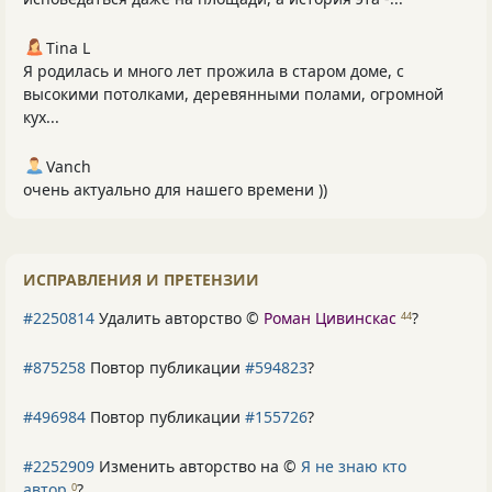
Tina L
Я родилась и много лет прожила в старом доме, с
высокими потолками, деревянными полами, огромной
кух...
Vanch
очень актуально для нашего времени ))
ИСПРАВЛЕНИЯ И ПРЕТЕНЗИИ
#2250814
Удалить авторство ©
Роман Цивинскас
?
44
#875258
Повтор публикации
#594823
?
#496984
Повтор публикации
#155726
?
#2252909
Изменить авторство на ©
Я не знаю кто
автор
?
0