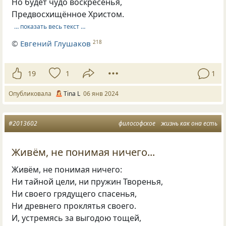
Но будет чудо воскресенья,
Предвосхищённое Христом.
… показать весь текст …
©
Евгений Глушаков
218
19
1
1
Опубликовала
Tina L
06 янв 2024
#2013602
философское
жизнь как она есть
Живём, не понимая ничего...
Живём, не понимая ничего:
Ни тайной цели, ни пружин Творенья,
Ни своего грядущего спасенья,
Ни древнего проклятья своего.
И, устремясь за выгодою тощей,