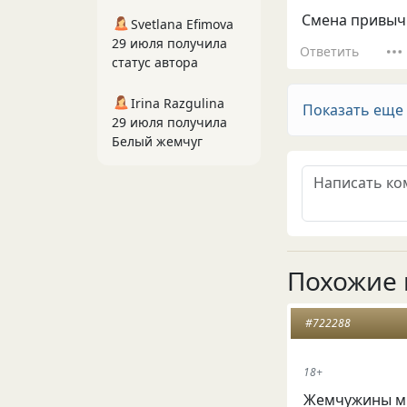
Смена привычк
Svetlana Efimova
29 июля получила
Ответить
статус автора
Irina Razgulina
Показать еще
29 июля получила
Белый жемчуг
Похожие 
#722288
18+
Жемчужины мы