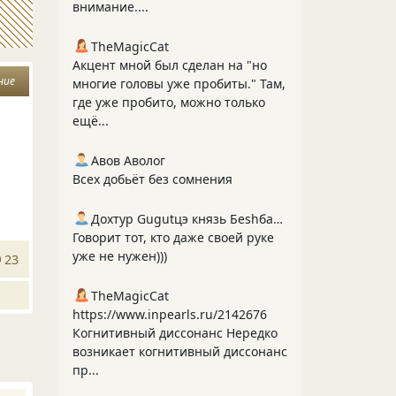
внимание....
TheMagicCat
Акцент мной был сделан на "но
ние
многие головы уже пробиты." Там,
где уже пробито, можно только
ещё...
Авов Аволог
Всех добьёт без сомнения
Дохтур Gugutцэ князь Беshбармакоff
Говорит тот, кто даже своей руке
уже не нужен)))
23
TheMagicCat
https://www.inpearls.ru/2142676
Когнитивный диссонанс Нередко
возникает когнитивный диссонанс
пр...