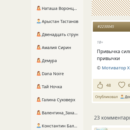
Наташа Воронцова
Арыстан Тастанов
#2230045
Двенадцать струн
18+
Амалия Сирин
Привычка сил
привычки
Демура
©
Мотиватор 
Dana Noire
48
Тай Ночка
Опубликовал
До
Галина Суховерх
Валентина_Захарова
23 комментар
Константин Балухта