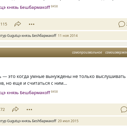
tцэ князь Бешбармакоff
8458
115
хтур Gugutцэ князь Беshбармакоff
11 ноя 2014
самопроизвольное
самоизверже
ь — это когда умные вынуждены не только выслушивать
в, но еще и считаться с ним…
tцэ князь Бешбармакоff
8458
72
хтур Gugutцэ князь Беshбармакоff
20 июл 2015