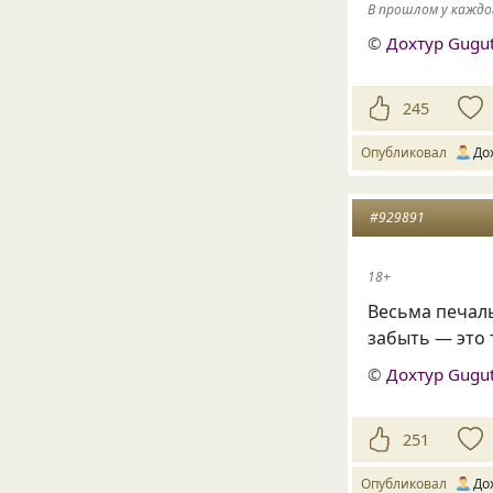
В прошлом у каждо
©
Дохтур Gugu
245
Опубликовал
До
#929891
18+
Весьма печал
забыть — это 
©
Дохтур Gugu
251
Опубликовал
До