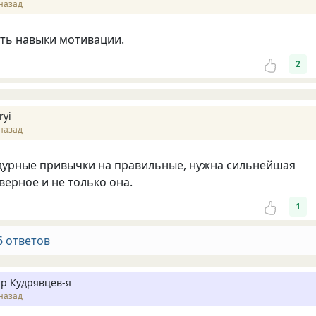
назад
ть навыки мотивации.
2
ryi
назад
дурные привычки на правильные, нужна сильнейшая
верное и не только она.
1
6 ответов
р Кудрявцев-я
назад