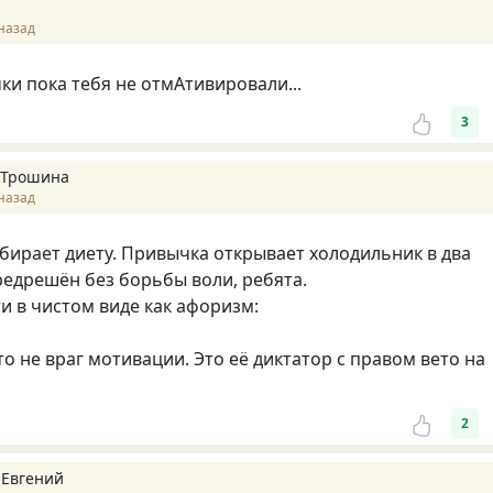
назад
и пока тебя не отмАтивировали...
3
 Трошина
назад
ирает диету. Привычка открывает холодильник в два
редрешён без борьбы воли, ребята.
 в чистом виде как афоризм:
о не враг мотивации. Это её диктатор с правом вето на
2
 Евгений