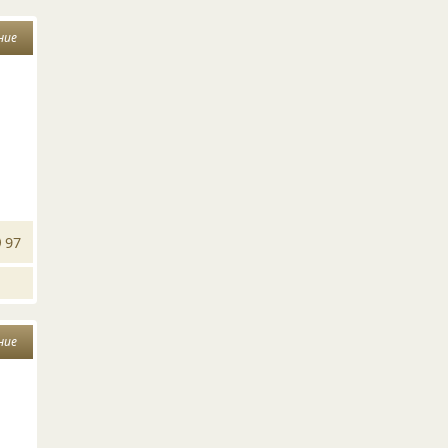
ние
97
ние