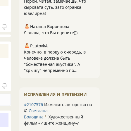
Порой, читая, замечаешь, что
сыровата суть, зато огранка
ювелирна!
Наташа Воронцова
Я знала, что Вы оцените)))
PLutоvkА
Конечно, в первую очередь, в
человеке должна быть
"божественная акустика". А
"крышу" непременно по...
ИСПРАВЛЕНИЯ И ПРЕТЕНЗИИ
#2107576
Изменить авторство на
©
Светлана
Володина
Художественный
1
фильм «Ищите женщину»
?