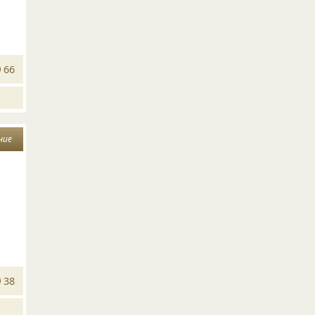
66
ние
38