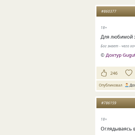
#860377
18+
Для любимой 
Бог знает - чего 
©
Дохтур Gugu
246
Опубликовал
До
#786159
18+
Оглядываясь 