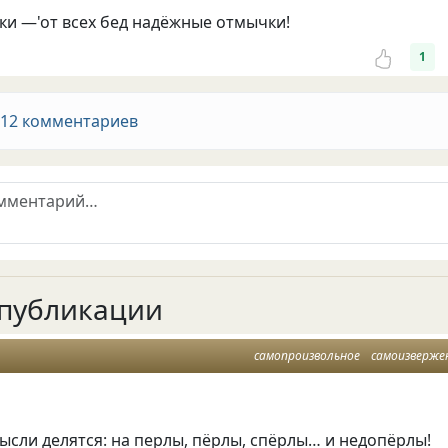
и —'от всех бед надёжные отмычки!
1
 12 комментариев
публикации
самопроизвольное
самоизверже
сли делятся: на перлы, пёрлы, спёрлы… и недопёрлы!