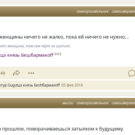
самопроизвольное
самоизверже
женщины ничего не жалко, пока ей ничего не нужно…
хочет женщина, тем сам чёрт не шутит.
tцэ князь Бешбармакоff
8458
49
хтур Gugutцэ князь Беshбармакоff
05 фев 2016
мысли
самопроизвольное
самоизверже
в прошлое, поворачиваешься затылком к будущему.