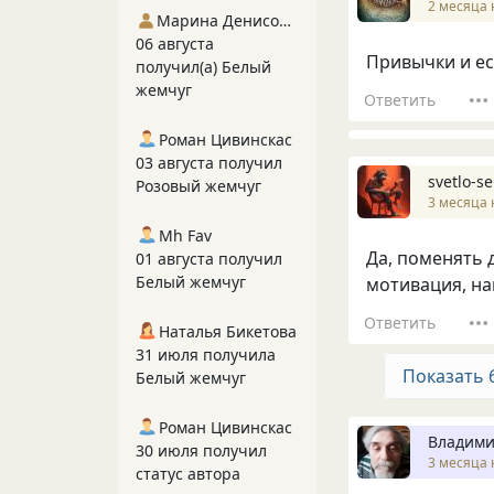
2 месяца 
Марина Денисова 5
06 августа
Привычки и ес
получил(а) Белый
жемчуг
Ответить
Роман Цивинскас
03 августа получил
svetlo-se
Розовый жемчуг
3 месяца 
Mh Fav
Да, поменять 
01 августа получил
Белый жемчуг
мотивация, на
Ответить
Наталья Бикетова
31 июля получила
Показать 
Белый жемчуг
Роман Цивинскас
Владими
30 июля получил
3 месяца 
статус автора