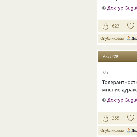
©
Дохтур Gugu
623
Опубликовал
До
#799429
18+
Толерантност
мнение дурако
©
Дохтур Gugu
355
Опубликовал
До