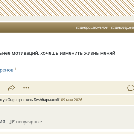
самопроизвольное
самоизверже
ьнее мотиваций, хочешь изменить жизнь меняй
Хренов
1
6
хтур Gugutцэ князь Беshбармакоff
09 мая 2026
ия
популярные