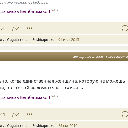
го было прекрасное будущее.
tцэ князь Бешбармакоff
8458
51
хтур Gugutцэ князь Беshбармакоff
01 июл 2015
самопроизвольное
самоизверже
ьно, когда единственная женщина, которую не можешь
та, о которой не хочется вспоминать…
tцэ князь Бешбармакоff
8458
44
хтур Gugutцэ князь Беshбармакоff
25 окт 2016