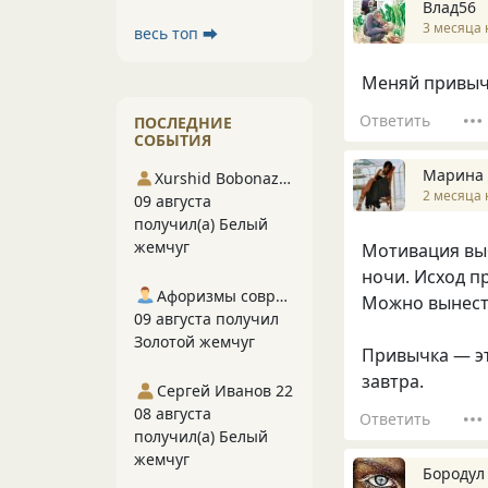
Влад56
3 месяца 
весь топ ⮕
Меняй привычк
Ответить
ПОСЛЕДНИЕ
СОБЫТИЯ
Марина
Xurshid Bobonazarov
2 месяца 
09 августа
получил(а) Белый
жемчуг
Мотивация выб
ночи. Исход п
Афоризмы современников
Можно вынести
09 августа получил
Золотой жемчуг
Привычка — эт
завтра.
Сергей Иванов 22
08 августа
Ответить
получил(а) Белый
жемчуг
Бородул