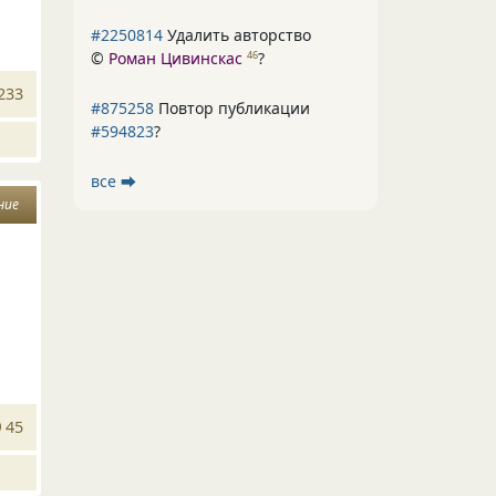
#2250814
Удалить авторство
©
Роман Цивинскас
?
46
233
#875258
Повтор публикации
#594823
?
все ⮕
ние
45