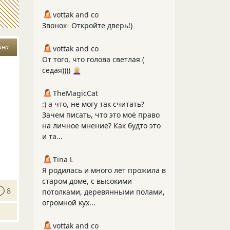
vottak and co
Звонок- Откройте дверь!)
ина
vottak and co
От того, что голова светлая (
седая)))) 👩‍🦳
TheMagicCat
:) а что, не могу так считать?
Зачем писать, что это моё право
на личное мнение? Как будто это
и та...
Tina L
Я родилась и много лет прожила в
старом доме, с высокими
8
потолками, деревянными полами,
огромной кух...
vottak and co