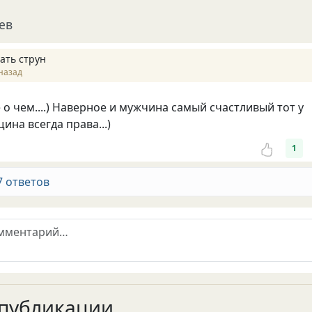
ев
ать струн
назад
 о чем....) Наверное и мужчина самый счастливый тот у
ина всегда права...)
1
7 ответов
публикации