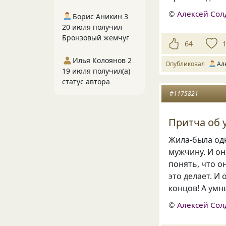
©
Алексей Сол
Борис Аникин 3
20 июля получил
Бронзовый жемчуг
64
Илья Колоянов 2
Опубликовал
Ал
19 июля получил(а)
статус автора
#1175821
Притча об 
Жила-была одн
мужчину. И о
понять
,
что о
это делает. И
концов! А умн
©
Алексей Сол