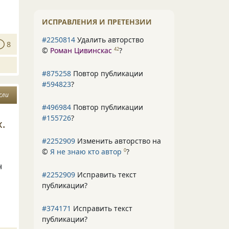
ИСПРАВЛЕНИЯ И ПРЕТЕНЗИИ
#2250814
Удалить авторство
8
©
Роман Цивинскас
?
42
#875258
Повтор публикации
#594823
?
сли
#496984
Повтор публикации
#155726
?
.
#2252909
Изменить авторство на
©
Я не знаю кто автор
?
0
н
#2252909
Исправить текст
публикации?
#374171
Исправить текст
публикации?