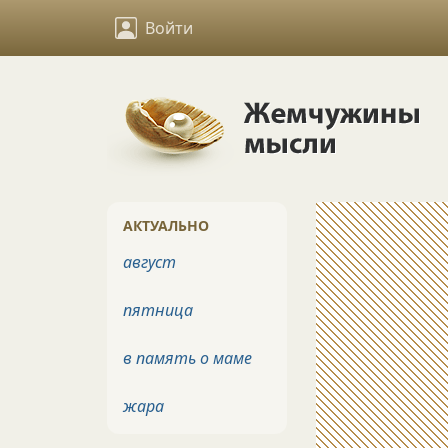
Войти
АКТУАЛЬНО
август
пятница
в память о маме
жара