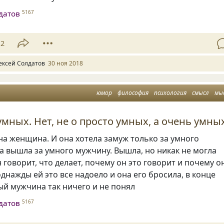
датов
5167
12
ексей Солдатов
30 ноя 2018
юмор
философия
психология
смысл
мы
умных. Нет, не о просто умных, а очень умных
а женщина. И она хотела замуж только за умного
на вышла за умного мужчину. Вышла
,
но никак не могла
н говорит
,
что делает
,
почему он это говорит и почему о
 однажды ей это все надоело и она его бросила
,
в конце
ый мужчина так ничего и не понял
датов
5167