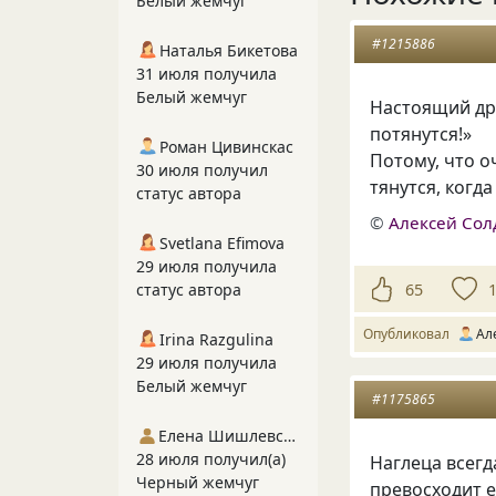
Белый жемчуг
#1215886
Наталья Бикетова
31 июля получила
Белый жемчуг
Настоящий дру
потянутся!»
Роман Цивинскас
Потому
,
что о
30 июля получил
тянутся
,
когда
статус автора
©
Алексей Сол
Svetlana Efimova
29 июля получила
65
статус автора
Опубликовал
Ал
Irina Razgulina
29 июля получила
Белый жемчуг
#1175865
Елена Шишлевская
28 июля получил(а)
Наглеца всегд
Черный жемчуг
превосходит е