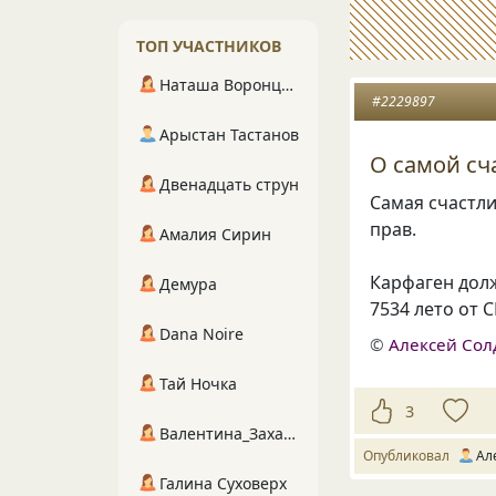
ТОП УЧАСТНИКОВ
Наташа Воронцова
#2229897
Арыстан Тастанов
О самой с
Двенадцать струн
Самая счастл
прав.
Амалия Сирин
Карфаген дол
Демура
7534 лето от 
Dana Noire
©
Алексей Сол
Тай Ночка
3
Валентина_Захарова
Опубликовал
Ал
Галина Суховерх