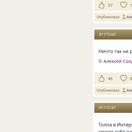
57
Опубликовал
Ал
#1175343
Ничто так не 
©
Алексей Сол
46
Опубликовал
Ал
#1175187
Толпа в Интер
может тебя ра