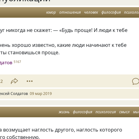
юмор
отношения
человек
философия
психоло
г никогда не скажет: — «Будь проще! И люди к тебе
чень хорошо известно
,
какие люди начинают к тебе
 ты становишься проще.
датов
5167
12
ексей Солдатов
09 мар 2019
жизнь
философия
психология
смысл
мы
а возмущает наглость другого
,
наглость которого
го собственную.