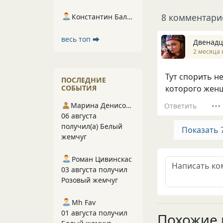
8 комментари
Константин Балухта
весь топ ⮕
Двенадц
2 месяца 
Тут спорить не
ПОСЛЕДНИЕ
которого женщ
СОБЫТИЯ
Марина Денисова 5
Ответить
06 августа
получил(а) Белый
Показать 
жемчуг
Роман Цивинскас
03 августа получил
Розовый жемчуг
Mh Fav
01 августа получил
Похожие 