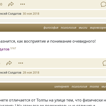
10
ексей Солдатов
30 ноя 2018
философия
психология
мысли
мировоззре
разнится, как восприятие и понимание очевидного!
датов
5167
6
ексей Солдатов
28 ноя 2018
интернет
психология
толпа
мы
нете отличается от Толпы на улице тем
,
что физически 
здавить! На этом все ее положительные отличия и