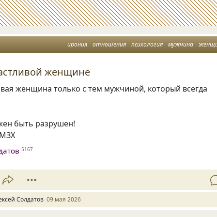
ирония
отношения
психология
мужчина
женщ
частливой женщине
ивая женщина только с тем мужчиной, который всегда
жен быть разрушен!
СМЗХ
датов
5167
ексей Солдатов
09 мая 2026