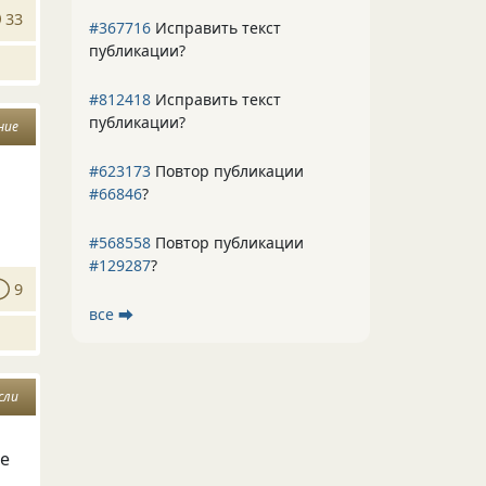
33
#367716
Исправить текст
публикации?
#812418
Исправить текст
публикации?
ние
#623173
Повтор публикации
#66846
?
#568558
Повтор публикации
#129287
?
9
все ⮕
сли
не