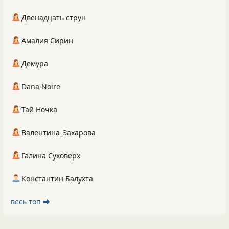
Двенадцать струн
Амалия Сирин
Демура
Dana Noire
Тай Ночка
Валентина_Захарова
Галина Суховерх
Константин Балухта
весь топ ⮕