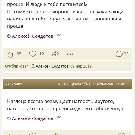
проще! И люди к тебе потянутся!»
Потому
,
что очень хорошо известно
,
какие люди
начинают к тебе тянутся
,
когда ты становишься
проще.
©
Алексей Солдатов
5165
65
12
28
Опубликовал
Алексей Солдатов
09 мар 2019
#1175865
жизнь
философия
психология
смысл
мы
Наглеца всегда возмущает наглость другого
,
наглость которого превосходит его собственную.
©
Алексей Солдатов
5165