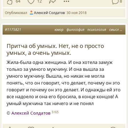
64
12
8
Опубликовал
Алексей Солдатов
30 ноя 2018
#1175821
юмор
философия
психология
смысл
мы
Притча об умных. Нет, не о просто
умных, а очень умных.
Жила-была одна женщина. И она хотела замуж
только за умного мужчину. И она вышла за
умного мужчину. Вышла
,
но никак не могла
понять
,
что он говорит
,
что делает
,
почему он это
говорит и почему он это делает. И однажды ей это
все надоело и она его бросила
,
в конце концов! А
умный мужчина так ничего и не понял
©
Алексей Солдатов
5165