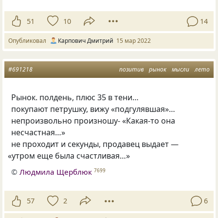
51
10
14
Опубликовал
Карпович Дмитрий
15 мар 2022
#691218
позитив
рынок
мысли
лето
Рынок. полдень, плюс 35 в тени…
покупают петрушку, вижу
«
подгулявшая»…
непроизвольно произношу-
«
Какая-то она
несчастная…»
не проходит и секунды, продавец выдает —
«
утром еще была счастливая…»
©
Людмила Щерблюк
7699
57
2
6