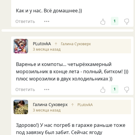
Как и у нас. Всё домашнее.))
Ответить
1
PLutоvkА
↑
Галина Суховерх
3 месяца назад
Варенье и компоты... четырёхкамерный
морозильник в конце лета - полный, битком! )))
плюс морозилки в двух холодильниках ))
Ответить
1
Галина Суховерх
↑
PLutоvkА
3 месяца назад
Здорово!) У нас погреб в гараже раньше тоже
под завязку был забит. Сейчас ягоду