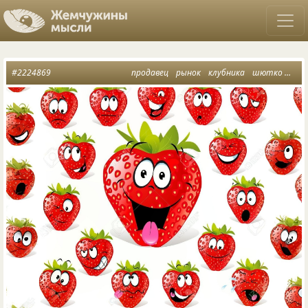
#2224869
продавец
рынок
клубника
шютко юмора