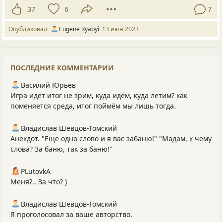
37
6
7
Опубликовал
Eugene Ryabyi
13 июн 2023
ПОСЛЕДНИЕ КОММЕНТАРИИ
Василий Юрьев
Игра идёт итог не зрим, куда идём, куда летим? как
поменяется среда, итог поймём мы лишь тогда.
Владислав Шевцов-Томский
Анекдот. "Ещё одно слово и я вас забаню!" "Мадам, к чему
слова? За баню, так за баню!"
PLutоvkА
Меня?.. За что? )
Владислав Шевцов-Томский
Я проголосовал за ваше авторство.