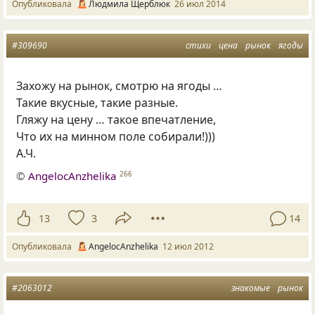
Опубликовала
Людмила Щерблюк
26 июл 2014
#309690
стихи
цена
рынок
ягоды
Захожу на рынок, смотрю на ягоды …
Такие вкусные, такие разные.
Гляжу на цену … такое впечатление,
Что их на минном поле собирали!)))
А.Ч.
©
AngelocAnzhelika
266
13
3
14
Опубликовала
AngelocAnzhelika
12 июл 2012
#2063012
знакомые
рынок