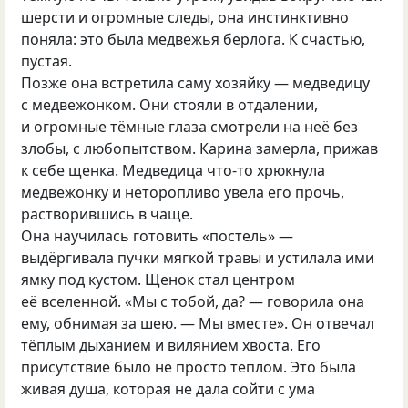
шерсти и огромные следы, она инстинктивно
поняла: это была медвежья берлога. К счастью,
пустая.
Позже она встретила саму хозяйку — медведицу
с медвежонком. Они стояли в отдалении,
и огромные тёмные глаза смотрели на неё без
злобы, с любопытством. Карина замерла, прижав
к себе щенка. Медведица что-то хрюкнула
медвежонку и неторопливо увела его прочь,
растворившись в чаще.
Она научилась готовить «постель» —
выдёргивала пучки мягкой травы и устилала ими
ямку под кустом. Щенок стал центром
её вселенной. «Мы с тобой, да? — говорила она
ему, обнимая за шею. — Мы вместе». Он отвечал
тёплым дыханием и вилянием хвоста. Его
присутствие было не просто теплом. Это была
живая душа, которая не дала сойти с ума