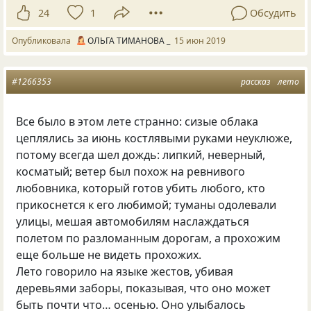
24
1
Обсудить
Опубликовала
ОЛЬГА ТИМАНОВА _
15 июн 2019
#1266353
рассказ
лето
Все было в этом лете странно: сизые облака
цеплялись за июнь костлявыми руками неуклюже,
потому всегда шел дождь: липкий, неверный,
косматый; ветер был похож на ревнивого
любовника, который готов убить любого, кто
прикоснется к его любимой; туманы одолевали
улицы, мешая автомобилям наслаждаться
полетом по разломанным дорогам, а прохожим
еще больше не видеть прохожих.
Лето говорило на языке жестов, убивая
деревьями заборы, показывая, что оно может
быть почти что… осенью. Оно улыбалось