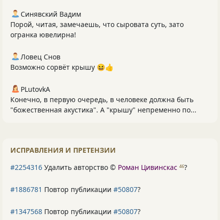
Синявский Вадим
Порой, читая, замечаешь, что сыровата суть, зато
огранка ювелирна!
Ловец Снов
Возможно сорвёт крышу 😆👍
PLutоvkА
Конечно, в первую очередь, в человеке должна быть
"божественная акустика". А "крышу" непременно по...
ИСПРАВЛЕНИЯ И ПРЕТЕНЗИИ
#2254316
Удалить авторство ©
Роман Цивинскас
?
46
#1886781
Повтор публикации
#50807
?
#1347568
Повтор публикации
#50807
?