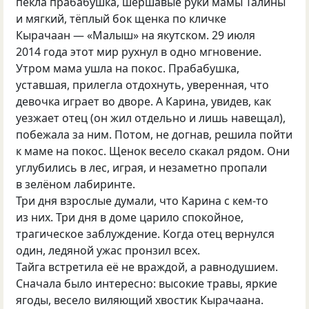
пекла прабабушка, шершавые руки мамы Талины
и мягкий, тёплый бок щенка по кличке
Кырачаан — «Малыш» на якутском. 29 июля
2014 года этот мир рухнул в одно мгновение.
Утром мама ушла на покос. Прабабушка,
уставшая, прилегла отдохнуть, уверенная, что
девочка играет во дворе. А Карина, увидев, как
уезжает отец (он жил отдельно и лишь навещал),
побежала за ним. Потом, не догнав, решила пойти
к маме на покос. Щенок весело скакал рядом. Они
углубились в лес, играя, и незаметно пропали
в зелёном лабиринте.
Три дня взрослые думали, что Карина с кем-то
из них. Три дня в доме царило спокойное,
трагическое заблуждение. Когда отец вернулся
один, ледяной ужас пронзил всех.
Тайга встретила её не враждой, а равнодушием.
Сначала было интересно: высокие травы, яркие
ягоды, весело виляющий хвостик Кырачаана.