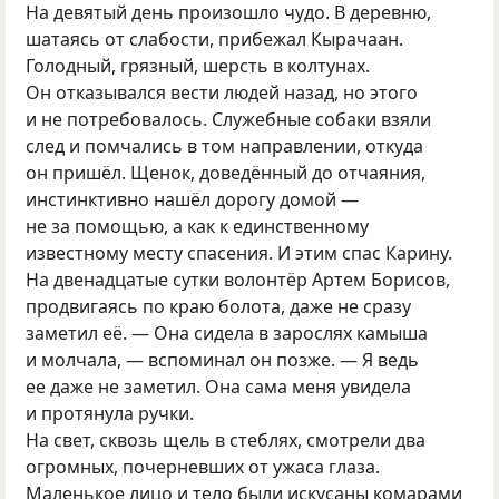
На девятый день произошло чудо. В деревню,
шатаясь от слабости, прибежал Кырачаан.
Голодный, грязный, шерсть в колтунах.
Он отказывался вести людей назад, но этого
и не потребовалось. Служебные собаки взяли
след и помчались в том направлении, откуда
он пришёл. Щенок, доведённый до отчаяния,
инстинктивно нашёл дорогу домой —
не за помощью, а как к единственному
известному месту спасения. И этим спас Карину.
На двенадцатые сутки волонтёр Артем Борисов,
продвигаясь по краю болота, даже не сразу
заметил её. — Она сидела в зарослях камыша
и молчала, — вспоминал он позже. — Я ведь
ее даже не заметил. Она сама меня увидела
и протянула ручки.
На свет, сквозь щель в стеблях, смотрели два
огромных, почерневших от ужаса глаза.
Маленькое лицо и тело были искусаны комарами