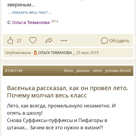
звериным…
… показать весь текст …
©
Ольга Тиманова
2814
27
Обсудить
Опубликовала
ОЛЬГА ТИМАНОВА _
25 июн 2019
#1463146
дети
рассказ
лето
устами детей
Васенька рассказал, как он провёл лето.
Почему молчал весь класс
Лето, как всегда, промелькнуло незаметно. И
опять в школу!
Снова Суффиксы-пуффиксы и Пифагоры в
штанах… Зачем всё это нужно в жизни?!