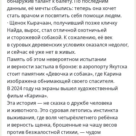
обнаружив талант к балету. По последним
данным, её мечты сбылись: теперь она хочет
стать врачом и посвятить себя помощи людям.
· Щенок Кырачаан, получивший позже кличку
Найда, вырос, стал отличной охотничьей
и сторожевой собакой. К сожалению, её век
в суровых деревенских условиях оказался недолог,
и сейчас её уже нет в живых.
Память об этом невероятном испытании
и верности застыла в бронзе: в аэропорту Якутска
стоит памятник «Девочка и собака», где Карина
изображена обнимающей своего спасителя.
В 2024 году на экраны вышел художественный
фильм «Карина».
Эта история — не сказка о дружбе человека
и животного. Это суровая летопись инстинкта
выживания, где воля четырёхлетнего ребёнка
и верность щенка, брошенные на чашу весов
против безжалостной стихии, — чудом