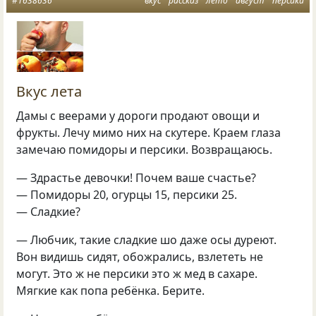
#1638636
вкус
рассказ
лето
август
персики
Вкус лета
Дамы с веерами у дороги продают овощи и
фрукты. Лечу мимо них на скутере. Краем глаза
замечаю помидоры и персики. Возвращаюсь.
— Здрастье девочки! Почем ваше счастье?
— Помидоры 20, огурцы 15, персики 25.
— Сладкие?
— Любчик, такие сладкие шо даже осы дуреют.
Вон видишь сидят, обожрались, взлететь не
могут. Это ж не персики это ж мед в сахаре.
Мягкие как попа ребёнка. Берите.