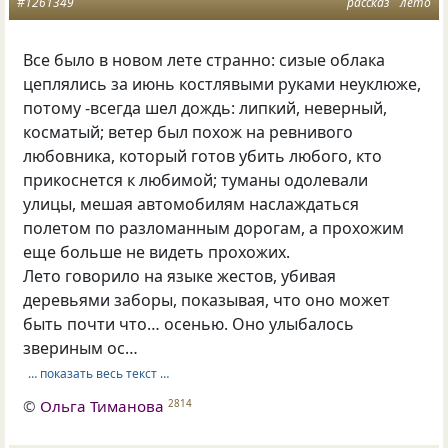
#1261349
рассказ
лето
Все было в новом лете странно: сизые облака
цеплялись за июнь костлявыми руками неуклюже,
потому -всегда шел дождь: липкий, неверный,
косматый; ветер был похож на ревнивого
любовника, который готов убить любого, кто
прикоснется к любимой; туманы одолевали
улицы, мешая автомобилям наслаждаться
полетом по разломанным дорогам, а прохожим
еще больше не видеть прохожих.
Лето говорило на языке жестов, убивая
деревьями заборы, показывая, что оно может
быть почти что… осенью. Оно улыбалось
звериным ос…
… показать весь текст …
©
Ольга Тиманова
2814