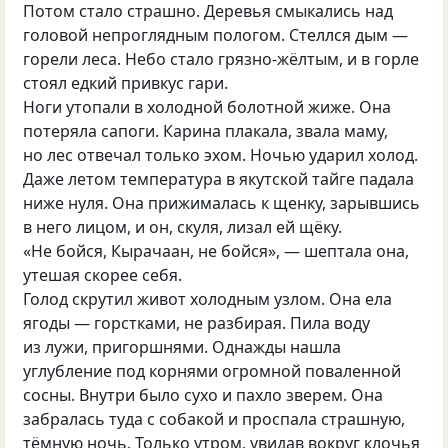
Потом стало страшно. Деревья смыкались над
головой непроглядным пологом. Стеллся дым —
горели леса. Небо стало грязно-жёлтым, и в горле
стоял едкий привкус гари.
Ноги утопали в холодной болотной жиже. Она
потеряла сапоги. Карина плакала, звала маму,
но лес отвечал только эхом. Ночью ударил холод.
Даже летом температура в якутской тайге падала
ниже нуля. Она прижималась к щенку, зарывшись
в него лицом, и он, скуля, лизал ей щёку.
«Не бойся, Кырачаан, не бойся», — шептала она,
утешая скорее себя.
Голод скрутил живот холодным узлом. Она ела
ягоды — горстками, не разбирая. Пила воду
из лужи, пригоршнями. Однажды нашла
углубление под корнями огромной поваленной
сосны. Внутри было сухо и пахло зверем. Она
забралась туда с собакой и проспала страшную,
тёмную ночь. Только утром, увидав вокруг клочья