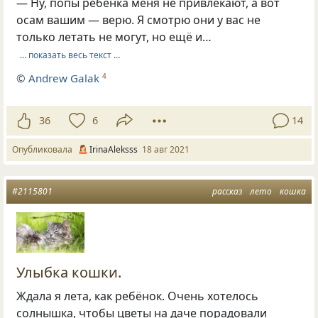
— Ну, попы ребёнка меня не привлекают, а вот
осам вашим — верю. Я смотрю они у вас не
только летать не могут, но ещё и…
… показать весь текст …
©
Andrew Galak
4
36
6
14
Опубликовала
IrinaAleksss
18 авг 2021
#2115801
рассказ
лето
кошка
Улыбка кошки.
Ждала я лета, как ребёнок. Очень хотелось
солнышка, чтобы цветы на даче порадовали