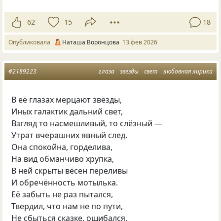
62
15
18
Опубликовала
Наташа Воронцова
13 фев 2026
#2189223
глаза
звезды
свет
любовная лирика
В её глазах мерцают звёзды,
Иных галактик дальний свет,
Взгляд то насмешливый, то слёзный —
Утрат вчерашних явный след.
Она спокойна, горделива,
На вид обманчиво хрупка,
В ней скрыты вёсен переливы
И обречённость мотылька.
Её забыть не раз пытался,
Твердил, что нам не по пути,
Не сбыться сказке, ошибался,