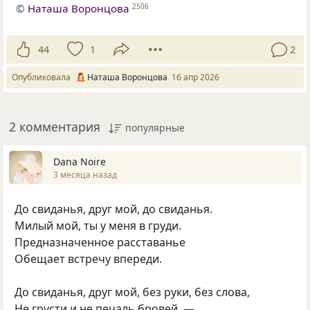
©
Наташа Воронцова
2506
44
1
2
Опубликовала
Наташа Воронцова
16 апр 2026
2 комментария
популярные
Dana Noire
3 месяца назад
До свиданья, друг мой, до свиданья.
Милый мой, ты у меня в груди.
Предназначенное расставанье
Обещает встречу впереди.
До свиданья, друг мой, без руки, без слова,
Не грусти и не печаль бровей, —