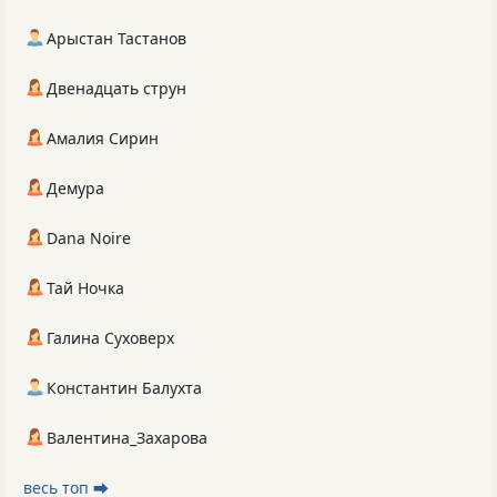
Арыстан Тастанов
Двенадцать струн
Амалия Сирин
Демура
Dana Noire
Тай Ночка
Галина Суховерх
Константин Балухта
Валентина_Захарова
весь топ ⮕