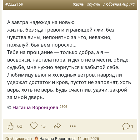
#2222160
жизнь
грусть
любовная лирика
А завтра надежда на новую
жизнь, без яда тревоги и ранящей лжи, без
чувства вины, непонятно за что, неважно,
пожалуй, быльём поросло…
Тебе на прощание — только добра, а я —
восвояси, настала пора, и дело не в мести, обиде,
судьбе, мне нужно вернуться к забытой себе.
Любимицу вьюг и холодных ветров, навряд ли
удержат достаток и кров, пустот не заполнят, хоть
верь, хоть не верь. Будь счастлив, удачи, закрой
за мной дверь.
©
Наташа Воронцова
2506
60
13
1
Опубликовала
Наташа Воронцова
11 апр 2026