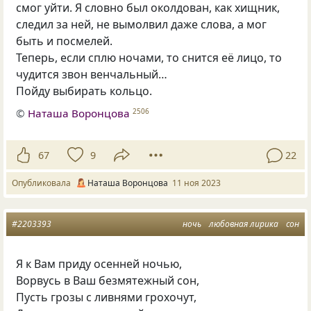
смог уйти. Я словно был околдован, как хищник,
следил за ней, не вымолвил даже слова, а мог
быть и посмелей.
Теперь, если сплю ночами, то снится её лицо, то
чудится звон венчальный…
Пойду выбирать кольцо.
©
Наташа Воронцова
2506
67
9
22
Опубликовала
Наташа Воронцова
11 ноя 2023
#2203393
ночь
любовная лирика
сон
Я к Вам приду осенней ночью,
Ворвусь в Ваш безмятежный сон,
Пусть грозы с ливнями грохочут,