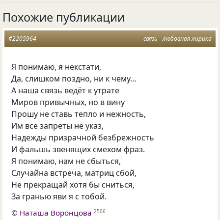
Похожие публикации
#2205964
связь
любовная лирика
Я понимаю, я некстати,
Да, слишком поздно, ни к чему…
А наша связь ведёт к утрате
Миров привычных, но в вину
Прошу не ставь тепло и нежность,
Им все запреты не указ,
Надежды призрачной безбрежность
И фальшь звенящих смехом фраз.
Я понимаю, нам не сбыться,
Случайна встреча, матриц сбой,
Не прекращай хотя бы сниться,
За гранью яви я с тобой.
©
Наташа Воронцова
2506