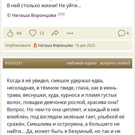
В ней столько жизни! Не уйти…
©
Наташа Воронцова
2506
64
12
4
Опубликовала
Наташа Воронцова
19 дек 2025
#1933551
любовная лирика
встреча с тобой
Когда я её увидел, смешок удержал едва,
нескладная, в тёмном твиде, глаза, как в июнь
трава, веснушки, худа, курноса и пламя густых
волос, повадки девчонки рослой, красива она?
Вопрос. Но чем-то она цепляет, и каждый в неё
влюблён, под взглядом зелёным тает, улыбкой её
сражён. Смешлива и остроумна, а большего не
найти… Да, может быть я безумный, но так и не