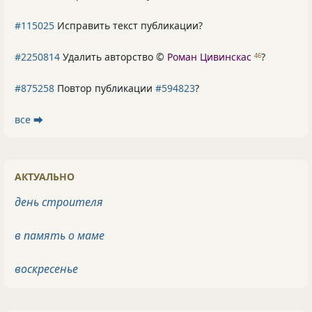
#115025
Исправить текст публикации?
#2250814
Удалить авторство ©
Роман Цивинскас
?
46
#875258
Повтор публикации
#594823
?
все ⮕
АКТУАЛЬНО
день строителя
в память о маме
воскресенье