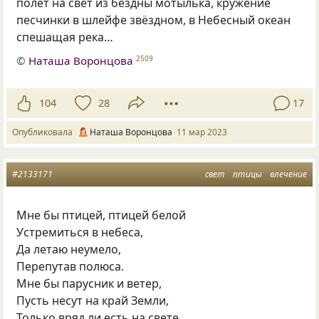
полёт на свет из бездны мотылька, кружение
песчинки в шлейфе звёздном, в Небесный океан
спешащая река…
©
Наташа Воронцова
2509
104
28
17
Опубликовала
Наташа Воронцова
11 мар 2023
#2133171
свет
птицы
влечение
Мне бы птицей, птицей белой
Устремиться в небеса,
Да летаю неумело,
Перепутав полюса.
Мне бы парусник и ветер,
Пусть несут на край Земли,
Только вряд ли есть на свете