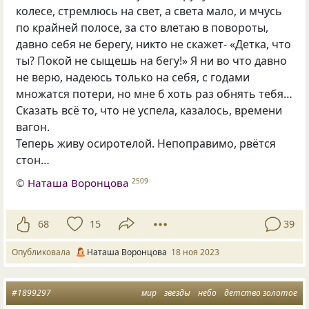
колесе, стремлюсь на свет, а света мало, и мчусь
по крайней полосе, за сто влетаю в повороты,
давно себя не берегу, никто не скажет- «Детка, что
ты? Покой не сыщешь на бегу!» Я ни во что давно
не верю, надеюсь только на себя, с годами
множатся потери, но мне б хоть раз обнять тебя…
Сказать всё то, что не успела, казалось, времени
вагон.
Теперь живу осиротелой. Непоправимо, рвётся
стон…
©
Наташа Воронцова
2509
68
15
39
Опубликовала
Наташа Воронцова
18 ноя 2023
#1899297
мир
звезды
небо
детство золотое