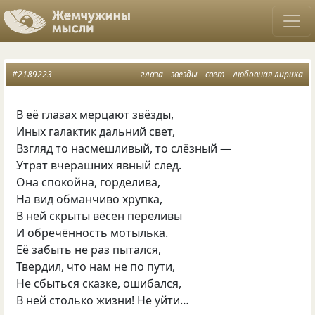
#2189223
глаза
звезды
свет
любовная лирика
В её глазах мерцают звёзды,
Иных галактик дальний свет,
Взгляд то насмешливый, то слёзный —
Утрат вчерашних явный след.
Она спокойна, горделива,
На вид обманчиво хрупка,
В ней скрыты вёсен переливы
И обречённость мотылька.
Её забыть не раз пытался,
Твердил, что нам не по пути,
Не сбыться сказке, ошибался,
В ней столько жизни! Не уйти…