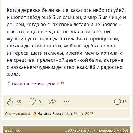
Когда деревья были выше, казалось небо голубей,
и шепот звёзд ещё был слышен, и мир был чище и
добрей, когда во снах своих летала и не боялась
высоты, ещё не ведала, не знала ни слёз, ни
жуткой пустоты, когда хотела быть принцессой,
писала детские стишки, мой взгляд был полон
интереса, шаги и смелы, и легки, мечты копила, а
не средства, прелестной девочкой была, в стране
с названьем чудным детство, взахлёб и радостно
жила.
©
Наташа Воронцова
2509
65
9
15
Опубликовала
Наташа Воронцова
06 авг 2023
#1933551
любовная лирика
встреча с тобой