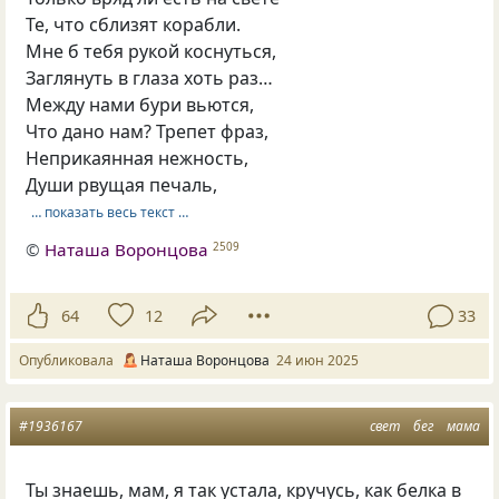
Те, что сблизят корабли.
Мне б тебя рукой коснуться,
Заглянуть в глаза хоть раз…
Между нами бури вьются,
Что дано нам? Трепет фраз,
Неприкаянная нежность,
Души рвущая печаль,
… показать весь текст …
©
Наташа Воронцова
2509
64
12
33
Опубликовала
Наташа Воронцова
24 июн 2025
#1936167
свет
бег
мама
Ты знаешь, мам, я так устала, кручусь, как белка в