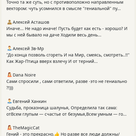
Точно та же суть, но с противоположно направленным
вектором: чуть усомнился в смысле "гениальной" пу...
Алексей Асташов
Иначе... Не надо иначе! Пусть будет как есть - хорошо? И
мы с ней бывало на даче Ходили весь день...
Алексей Зв-Mp
"До конца позволь сгореть И на Мир, смеясь, смотреть..!!"
Как Жар-Птица вверх взлечу И от терний...
Dana Noire
Сами спросили , сами ответили, разве -это не гениально
?!)))
Евгений Ханкин
Судьба, проказница шалунья, Определила так сама:
отВсем глупым — счастье от безумья,Всем умным — го...
TheMagicCat
Гений - это прекрасно.👍 Но разве все люди должны/