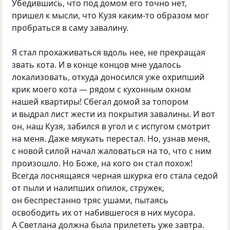
Убедившись, что под домом его точно нет,
пришел к мысли, что Кузя каким-то образом мог
пробраться в саму завалину.
Я стал прохаживаться вдоль нее, не прекращая
звать кота. И в конце концов мне удалось
локализовать, откуда доносился уже охрипший
крик моего кота — рядом с кухонным окном
нашей квартиры! Сбегал домой за топором
и выдрал лист жести из покрытия завалины. И вот
он, наш Кузя, забился в угол и с испугом смотрит
на меня. Даже мяукать перестал. Но, узнав меня,
с новой силой начал жаловаться на то, что с ним
произошло. Но Боже, на кого он стал похож!
Всегда лоснящаяся черная шкурка его стала седой
от пыли и налипших опилок, стружек,
он беспрестанно тряс ушами, пытаясь
освободить их от набившегося в них мусора.
А Светлана должна была прилететь уже завтра.