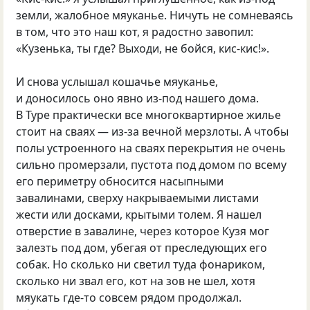
земли, жалобное мяуканье. Ничуть не сомневаясь
в том, что это наш кот, я радостно завопил:
«Кузенька, ты где? Выходи, не бойся, кис-кис!».
И снова услышал кошачье мяуканье,
и доносилось оно явно из-под нашего дома.
В Туре практически все многоквартирное жилье
стоит на сваях — из-за вечной мерзлоты. А чтобы
полы устроенного на сваях перекрытия не очень
сильно промерзали, пустота под домом по всему
его периметру обносится насыпными
завалинами, сверху накрываемыми листами
жести или досками, крытыми толем. Я нашел
отверстие в завалине, через которое Кузя мог
залезть под дом, убегая от преследующих его
собак. Но сколько ни светил туда фонариком,
сколько ни звал его, кот на зов не шел, хотя
мяукать где-то совсем рядом продолжал.