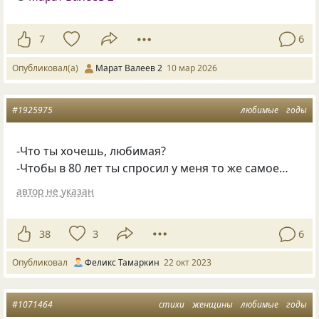
7
6
Опубликовал(а)
Марат Валеев 2
10 мар 2026
#1925975
любимые
годы
-Что ты хочешь, любимая?
-Чтобы в 80 лет ты спросил у меня то же самое…
автор не указан
38
3
6
Опубликовал
Феликс Тамаркин
22 окт 2023
#1071464
стихи
женщины
любимые
годы