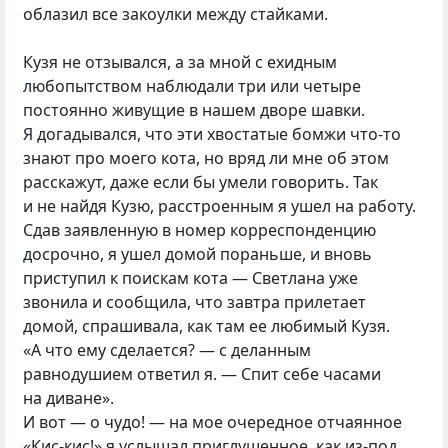
облазил все закоулки между стайками.
Кузя не отзывался, а за мной с ехидным
любопытством наблюдали три или четыре
постоянно живущие в нашем дворе шавки.
Я догадывался, что эти хвостатые бомжи что-то
знают про моего кота, но вряд ли мне об этом
расскажут, даже если бы умели говорить. Так
и не найдя Кузю, расстроенным я ушел на работу.
Сдав заявленную в номер корреспонденцию
досрочно, я ушел домой пораньше, и вновь
приступил к поискам кота — Светлана уже
звонила и сообщила, что завтра прилетает
домой, спрашивала, как там ее любимый Кузя.
«А что ему сделается? — с деланным
равнодушием ответил я. — Спит себе часами
на диване».
И вот — о чудо! — на мое очередное отчаянное
«Кис-кис!» я услышал приглушенное, как из-под