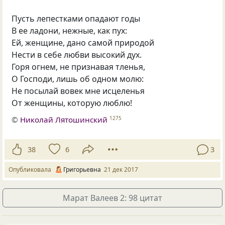
Пусть лепестками опадают годы
В ее ладони, нежные, как пух:
Ей, женщине, дано самой природой
Нести в себе любви высокий дух.
Горя огнем, не признавая тленья,
О Господи, лишь об одном молю:
Не посылай вовек мне исцеленья
От женщины, которую люблю!
©
Николай Лятошинский
1275
38
6
3
Опубликовала
Григорьевна
21 дек 2017
Марат Валеев 2: 98 цитат