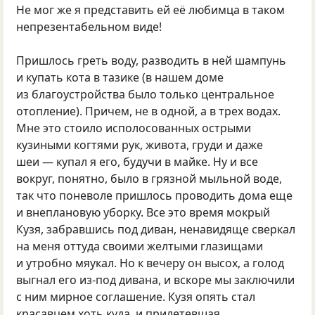
Не мог же я представить ей её любимца в таком
непрезентабельном виде!
Пришлось греть воду, разводить в ней шампунь
и купать кота в тазике (в нашем доме
из благоустройства было только центральное
отопление). Причем, не в одной, а в трех водах.
Мне это стоило исполосованных острыми
кузиными когтями рук, живота, груди и даже
шеи — купал я его, будучи в майке. Ну и все
вокруг, понятно, было в грязной мыльной воде,
так что поневоле пришлось проводить дома еще
и внеплановую уборку. Все это время мокрый
Кузя, забравшись под диван, ненавидяще сверкал
на меня оттуда своими желтыми глазищами
и утробно мяукал. Но к вечеру он высох, а голод
выгнал его из-под дивана, и вскоре мы заключили
с ним мирное соглашение. Кузя опять стал
красавцем хоть куда, и прилетевшая