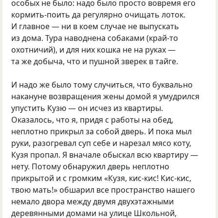
особых не было: надо было просто вовремя его
кормить-поить да регулярно очищать лоток.
И главное — ни в коем случае не выпускать
из дома. Тура наводнена собаками (край-то
охотничий), и для них кошка не на руках —
та же добыча, что и пушной зверек в тайге.
И надо же было тому случиться, что буквально
накануне возвращения жены домой я умудрился
упустить Кузю — он исчез из квартиры.
Оказалось, что я, придя с работы на обед,
неплотно прикрыл за собой дверь. И пока мыл
руки, разогревал суп себе и нарезал мясо коту,
Кузя пропал. Я вначале обыскал всю квартиру —
нету. Потому обнаружил дверь неплотно
прикрытой и с громким «Кузя, кис-кис! Кис-кис,
твою мать!» обшарил все пространство нашего
немало двора между двумя двухэтажными
деревянными домами на улице Школьной,