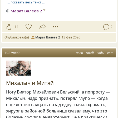
… показать весь текст …
©
Марат Валеев 2
98
11
2
Опубликовал(а)
Марат Валеев 2
13 фев 2026
#2219000
ноги
сосед
годы
кот
Михалыч и Митяй
Ногу Виктор Михайлович Бельский, а попросту —
Михалыч, надо признать, потерял глупо — когда
еще лет пятнадцать назад вдруг начал хромать,
хирург в районной больнице сказал ему, что это
болезнь сосудов, эндартериит. Она практически