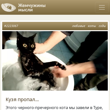
#2223067
любимые
коты
годы
Кузя пропал...
Этого черного-пречерного кота мы завели в Туре,