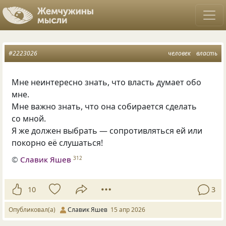
#2223026
человек
власть
Мне неинтересно знать, что власть думает обо
мне.
Мне важно знать, что она собирается сделать
со мной.
Я же должен выбрать — сопротивляться ей или
покорно её слушаться!
©
Славик Яшев
312
10
3
Опубликовал(а)
Славик Яшев
15 апр 2026