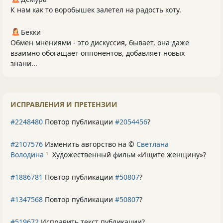
К нам как то воробышек залетел на радость коту.
Бекки
Обмен мнениями - это дискуссия, бывает, она даже
взаимно обогащает оппонентов, добавляет новых
знани...
ИСПРАВЛЕНИЯ И ПРЕТЕНЗИИ
#2248480
Повтор публикации
#2054456
?
#2107576
Изменить авторство на ©
Светлана
Володина
Художественный фильм «Ищите женщину»
?
1
#1886781
Повтор публикации
#50807
?
#1347568
Повтор публикации
#50807
?
#519672
Исправить текст публикации?