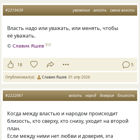
#2219439
уважение
власть
смена власти
Власть надо или уважать, или менять, чтобы
её уважать.
©
Славик Яшев
312
18
5
Опубликовал(а)
Славик Яшев
01 апр 2026
#2222061
власть
народ
доверие
близость
Когда между властью и народом происходит
близость, кто сверху, кто снизу, уходит на второй
план.
Если между ними нет любви и доверия, эта