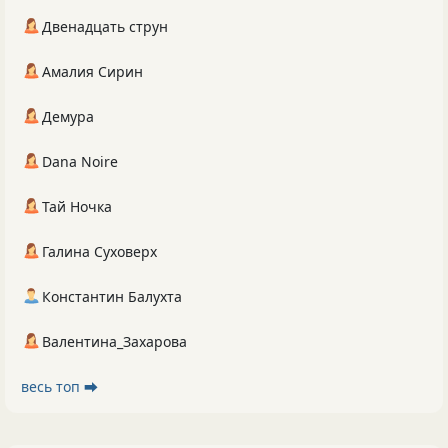
Двенадцать струн
Амалия Сирин
Демура
Dana Noire
Тай Ночка
Галина Суховерх
Константин Балухта
Валентина_Захарова
весь топ ⮕