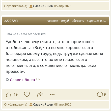
Опубликовал(а)
Славик Яшев
05 апр 2026
#2221264
человек
труд
обезьяна
хорошее и плохое
Это не я – это всё обезьяна!
Удобно человеку считать, что он произошёл
от обезьяны: «Всё, что во мне хорошего, это
благодаря моему труду, ведь труд же сделал меня
человеком, а всё, что во мне плохого, это
не от меня, это, к сожалению, от моих далёких
предков».
©
Славик Яшев
312
19
9
Опубликовал(а)
Славик Яшев
08 апр 2026