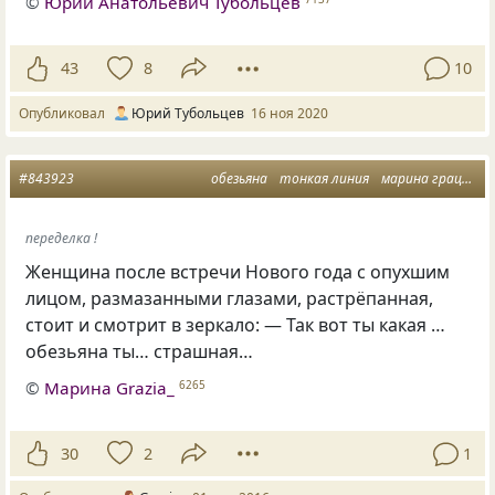
©
Юрий Анатольевич Тубольцев
43
8
10
Опубликовал
Юрий Тубольцев
16 ноя 2020
#843923
обезьяна
тонкая линия
марина грация
переделка !
Женщина после встречи Нового года с опухшим
лицом, размазанными глазами, растрёпанная,
стоит и смотрит в зеркало: — Так вот ты какая …
обезьяна ты… страшная…
©
Марина Grazia_
6265
30
2
1