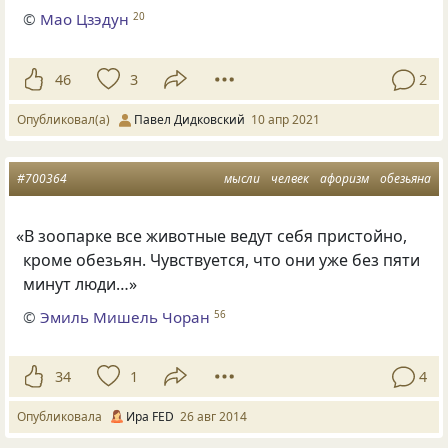
©
Мао Цзэдун
20
46
3
2
Опубликовал(а)
Павел Дидковский
10 апр 2021
#700364
мысли
челвек
афоризм
обезьяна
«
В зоопарке все животные ведут себя пристойно,
кроме обезьян. Чувствуется, что они уже без пяти
минут люди…»
©
Эмиль Мишель Чоран
56
34
1
4
Опубликовала
Ира FED
26 авг 2014