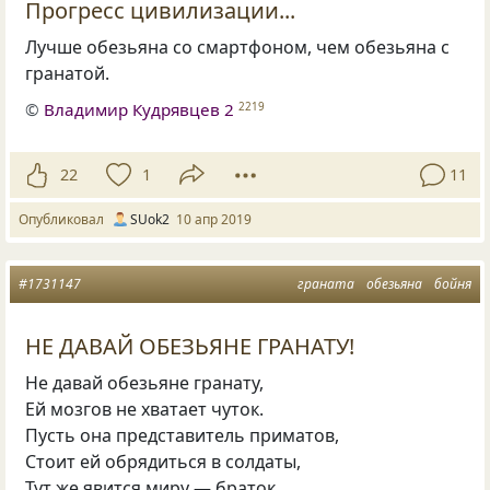
Прогресс цивилизации...
Лучше обезьяна со смартфоном
,
чем обезьяна с
гранатой.
©
Владимир Кудрявцев 2
2219
22
1
11
Опубликовал
SUok2
10 апр 2019
#1731147
граната
обезьяна
бойня
НЕ ДАВАЙ ОБЕЗЬЯНЕ ГРАНАТУ!
Не давай обезьяне гранату,
Ей мозгов не хватает чуток.
Пусть она представитель приматов,
Стоит ей обрядиться в солдаты,
Тут же явится миру — браток.