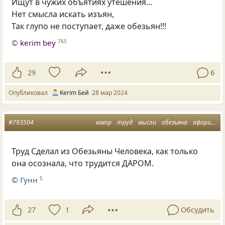
Ищут в чужих объятиях утешения…
Нет смысла искать изъян,
Так глупо не поступает, даже обезьян!!!
©
kerim bey
765
29
6
Опубликовал
Kerim Бей
28 мар 2024
#793504
юмор
труд
мысли
обезьяна
афоризмусы
Труд Сделал из Обезьяны Человека, как только
она осознала, что трудится ДАРОМ.
©
Гунн
5
27
1
Обсудить