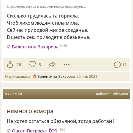
О косметических и пластических процедурах.
Сколько трудилась та горилла.
Чтоб ликом людям стала мила.
Сейчас природой милое созданье.
В шесть сек. приводят в обезьянье.
©
Валентина Захарова
3480
26
3
11
Опубликовала
Валентина_Захарова
25 янв 2021
#1200150
работа
обезьяна
немного юмора
Не хотел остаться обезьяной
,
тогда работай !
©
Овсеп Петросян ЁСЯ
1519