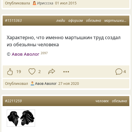
Опубликовала
Ириссска
01 июл 2015
#1515363
люди
афоризм
обезьяна
мартышкин труд
Характерно, что именно мартышкин труд создал
из обезьяны человека
©
Авов Аволог
2097
19
2
4
Опубликовал
Авов Аволог
27 ноя 2020
#2211259
человек
обезьяна