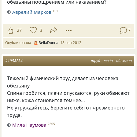
обезьяны поощрением или наказанием?
©
Аврелий Марков
151
27
3
7
Опубликовала
BellaDonna
18 сен 2012
#1958234
труд
люди
обезьяна
Тяжелый физический труд делает из человека
обезьяну.
Спина горбится, плечи опускаются, руки обвисают
ниже, кожа становится темнее…
Не утруждайтесь, берегите себя от чрезмерного
труда.
©
Мила Наумова
2605