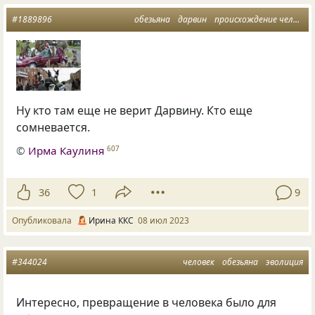
#1889896
обезьяна
дарвин
происхождение человека
Ну кто там еще не верит Дарвину. Кто еще
сомневается.
©
Ирма Каулиня
607
36
1
9
Опубликовала
Ирина ККС
08 июл 2023
#344024
человек
обезьяна
эволиция
Интересно, превращение в человека было для