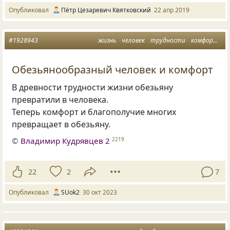
Опубликовал
Пётр Цезаревич Квятковский
22 апр 2019
#1928943
жизнь
человек
трудности
комфорт
о
Обезьянообразный человек и комфорт
В древности трудности жизни обезьяну
превратили в человека.
Теперь комфорт и благополучие многих
превращает в обезьяну.
©
Владимир Кудрявцев 2
2219
22
2
7
Опубликовал
SUok2
30 окт 2023