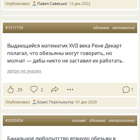
Опубликовал
Павел Сависько
13 дек 2022
#1517758
обезьяна
математик
Выдающийся математик ХVII века Рене Декарт
полагал, что обезьяны могут говорить, но
молчат — дабы никто не заставил их работать.
автор не указан
29
2
1
Опубликовал
Борис Перельмутер
01 дек 2020
#2005854
человек
обезьяна
антропогенез
Банальное любопытство втянуло обезьян в