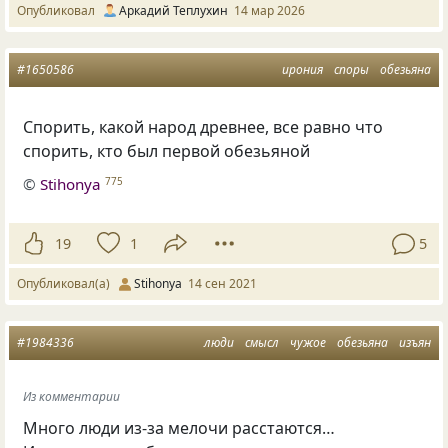
Опубликовал
Аркадий Теплухин
14 мар 2026
#1650586
ирония
споры
обезьяна
Спорить, какой народ древнее, все равно что
спорить, кто был первой обезьяной
©
Stihonya
775
19
1
5
Опубликовал(а)
Stihonya
14 сен 2021
#1984336
люди
смысл
чужое
обезьяна
изъян
Из комментарии
Много люди из-за мелочи расстаются…