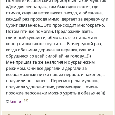
Помните? В советский период был такой мультик
«Дом для леопарда», там был один сюжет, где
птичка, сидя на ветке вяжет гнездо, а обезьяна,
каждый раз проходя мимо, дергает за веревочку и
бурит связанное… Это происходит многократно.
Потом птичке помогли. Предложили взять
глиняный кувшин и, обмотать его нитками и
конец нитки также спустить… В очередной раз,
когда обезьяна дернула за веревку, кувшин
обрушился со всей силой ей на голову…)))
Мне пришла та же аналогия и с украинским
режимом. Они все дергали и дергали за
всевозможные нитки наших нервов, и наконец…
получили по голове… Пересмотрела мультик,
получила удовольствие, рекомендую… очень
похожие персонажи можно узреть в обезьяне.)))
©
tamra
1285