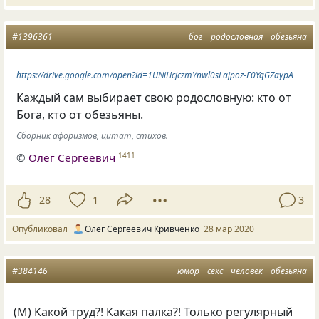
#1396361
бог
родословная
обезьяна
https://drive.google.com/open?id=1UNiHcjczmYnwl0sLajpoz-E0YqGZaypA
Каждый сам выбирает свою родословную: кто от
Бога, кто от обезьяны.
Сборник афоризмов, цитат, стихов.
©
Олег Сергеевич
1411
28
1
3
Опубликовал
Олег Сергеевич Кривченко
28 мар 2020
#384146
юмор
секс
человек
обезьяна
(
М) Какой труд?! Какая палка?! Только регулярный