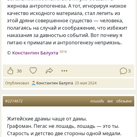
жернова антропогенеза. А тот, игнорируя низкое
качество исходного материала, стал лепить из
этой дряни совершенное существо — человека,
полагаясь на случай и соображение, что избежит
наказания за давностью событий. Вот почему я
питаю к приматам и антропогенезу неприязнь.
©
Константин Балухта
5016
36
3
Опубликовал
Константин Балухта
25 мая 2024
#2214672
лошадь
век
обезьяна
Житейские драмы чаще от дамы.
Графоман. Пегас не лошадь, лошадь — это ты.
Старость и детство две стороны одной медали.