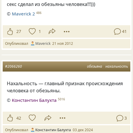
секс сделал из обезьяны человека!!!)))
©
Maverick 2
486
27
1
41
Опубликовал
Maverick
21 ноя 2012
#2066260
обезьяна
нахальность
Нахальность — главный признак происхождения
человека от обезьяны.
©
Константин Балухта
5016
42
3
Опубликовал
Константин Балухта
03 дек 2024