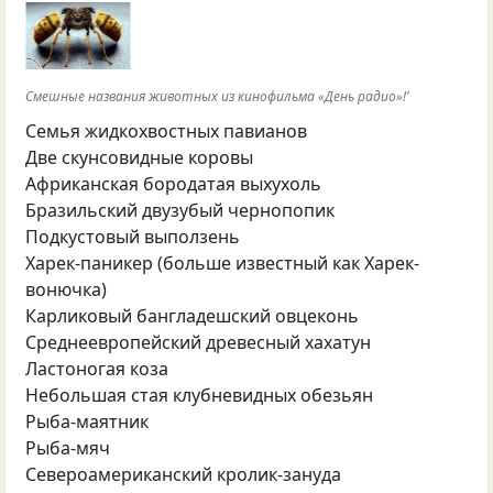
Смешные названия животных из кинофильма «День радио»!’
Семья жидкохвостных павианов
Две скунсовидные коровы
Африканская бородатая выхухоль
Бразильский двузубый чернопопик
Подкустовый выползень
Харек-паникер (больше известный как Харек-
вонючка)
Карликовый бангладешский овцеконь
Среднеевропейский древесный хахатун
Ластоногая коза
Небольшая стая клубневидных обезьян
Рыба-маятник
Рыба-мяч
Североамериканский кролик-зануда