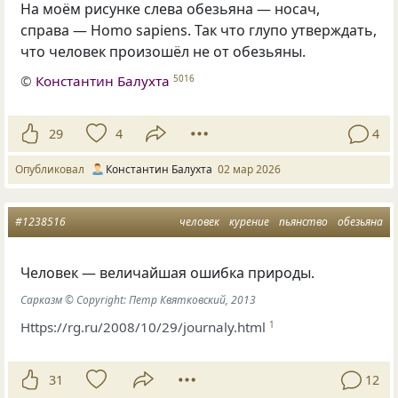
На моём рисунке слева обезьяна — носач,
справа — Homo sapiens. Так что глупо утверждать,
что человек произошёл не от обезьяны.
©
Константин Балухта
5016
29
4
4
Опубликовал
Константин Балухта
02 мар 2026
#1238516
человек
курение
пьянство
обезьяна
Человек — величайшая ошибка природы.
Сарказм © Copyright: Петр Квятковский, 2013
Https://rg.ru/2008/10/29/journaly.html
1
31
12