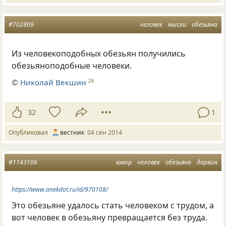
#702809
человек
мысли
обезьяна
Из человекоподобных обезьян получились
обезьяноподобные человеки.
©
Николай Векшин
26
32
1
Опубликовал
вестник
04 сен 2014
#1143106
юмор
человек
обезьяна
дарвин
https://www.anekdot.ru/id/970108/
Это обезьяне удалось стать человеком с трудом, а
вот человек в обезьяну превращается без труда.