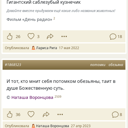
Гигантский саблезубый кузнечик
Давайте вместе придумаем ещё какие-либо названия животных!
Фильм «День радио»
2
26
3
18
Опубликовала
Лариса Рига
17 мая 2022
#1868523
потомки
обезьяна
И тот, кто мнит себя потомком обезьяны, таит в
душе Божественную суть.
©
Наташа Воронцова
2509
36
8
Опубликовала
Наташа Воронцова
27 апр 2023