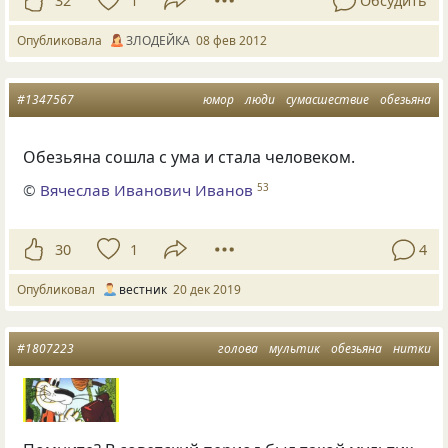
32
1
Обсудить
Опубликовала
ЗЛОДЕЙКА
08 фев 2012
#1347567
юмор
люди
сумасшествие
обезьяна
Обезьяна сошла с ума и стала человеком.
©
Вячеслав Иванович Иванов
53
30
1
4
Опубликовал
вестник
20 дек 2019
#1807223
голова
мультик
обезьяна
нитки