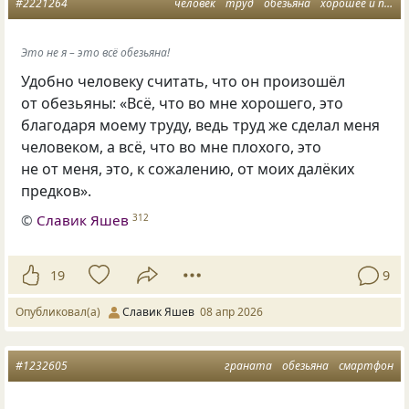
#2221264
человек
труд
обезьяна
хорошее и плохое
Это не я – это всё обезьяна!
Удобно человеку считать, что он произошёл
от обезьяны: «Всё, что во мне хорошего, это
благодаря моему труду, ведь труд же сделал меня
человеком, а всё, что во мне плохого, это
не от меня, это, к сожалению, от моих далёких
предков».
©
Славик Яшев
312
19
9
Опубликовал(а)
Славик Яшев
08 апр 2026
#1232605
граната
обезьяна
смартфон