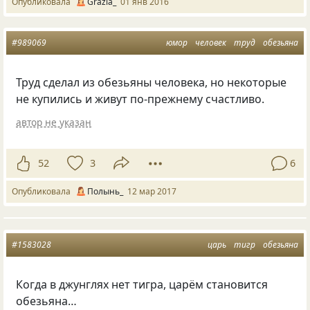
Опубликовала
Grazia_
01 янв 2016
#989069
юмор
человек
труд
обезьяна
Труд сделал из обезьяны человека, но некоторые
не купились и живут по-прежнему счастливо.
автор не указан
52
3
6
Опубликовала
Полынь_
12 мар 2017
#1583028
царь
тигр
обезьяна
Когда в джунглях нет тигра, царём становится
обезьяна…