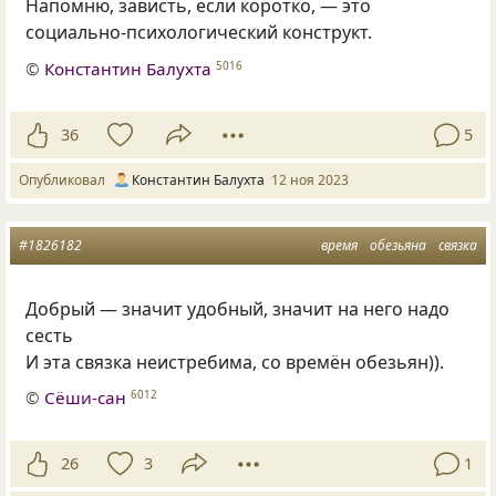
Напомню, зависть, если коротко, — это
социально-психологический конструкт.
©
Константин Балухта
5016
36
5
Опубликовал
Константин Балухта
12 ноя 2023
#1826182
время
обезьяна
связка
Добрый — значит удобный, значит на него надо
сесть
И эта связка неистребима, со времён обезьян)).
©
Сёши-сан
6012
26
3
1