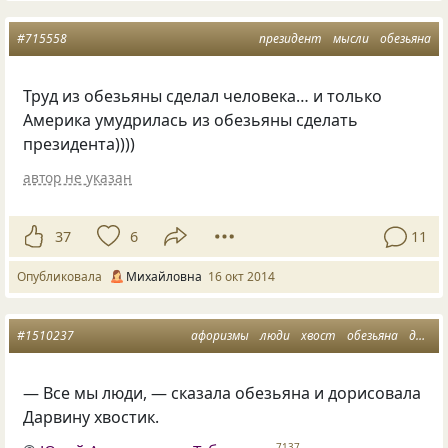
#715558
президент
мысли
обезьяна
Труд из обезьяны сделал человека… и только
Америка умудрилась из обезьяны сделать
президента))))
автор не указан
37
6
11
Опубликовала
Михайловна
16 окт 2014
#1510237
афоризмы
люди
хвост
обезьяна
дарвин
— Все мы люди, — сказала обезьяна и дорисовала
Дарвину хвостик.
7137