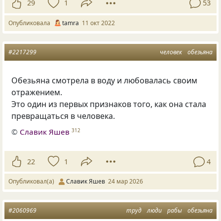
29
1
53
Опубликовала
tamra
11 окт 2022
#2217299
человек
обезьяна
Обезьяна смотрела в воду и любовалась своим
отражением.
Это один из первых признаков того, как она стала
превращаться в человека.
©
Славик Яшев
312
22
1
4
Опубликовал(а)
Славик Яшев
24 мар 2026
#2060969
труд
люди
рабы
обезьяна