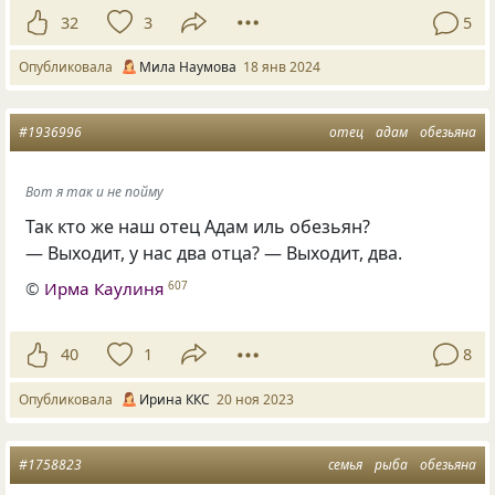
32
3
5
Опубликовала
Мила Наумова
18 янв 2024
#1936996
отец
адам
обезьяна
Вот я так и не пойму
Так кто же наш отец Адам иль обезьян?
— Выходит, у нас два отца? — Выходит, два.
©
Ирма Каулиня
607
40
1
8
Опубликовала
Ирина ККС
20 ноя 2023
#1758823
семья
рыба
обезьяна