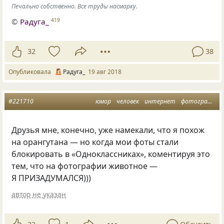
Печально собственно. Все труды насмарку.
©
Радуга_
419
32
38
Опубликовала
Радуга_
19 авг 2018
#221710
юмор
человек
интернет
фотография
Друзья мне, конечно, уже намекали, что я похож
на орангутана — но когда мои фоты стали
блокировать в «Одноклассниках», коментируя это
тем, что на фотографии животное —
Я ПРИЗАДУМАЛСЯ)))
автор не указан