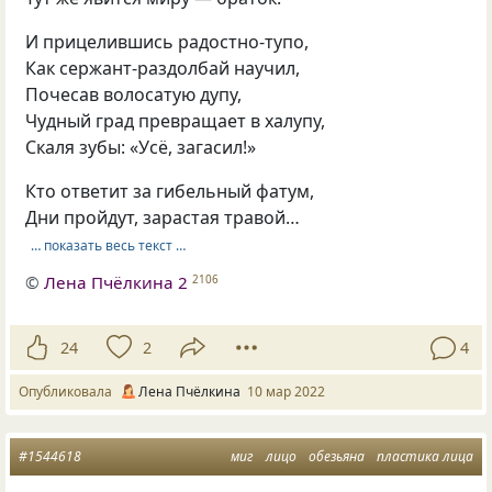
И прицелившись радостно-тупо,
Как сержант-раздолбай научил,
Почесав волосатую дупу,
Чудный град превращает в халупу,
Скаля зубы: «Усё, загасил!»
Кто ответит за гибельный фатум,
Дни пройдут, зарастая травой…
… показать весь текст …
©
Лена Пчёлкина 2
2106
24
2
4
Опубликовала
Лена Пчёлкина
10 мар 2022
#1544618
миг
лицо
обезьяна
пластика лица