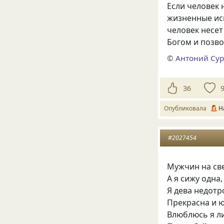
Если человек 
жизненные ис
человек несет
Богом и позво
©
Антоний Су
36
Опубликовала
Н
#2027454
Мужчин на све
А я сижу одна,
Я дева недотр
Прекрасна и ю
Влюблюсь я л