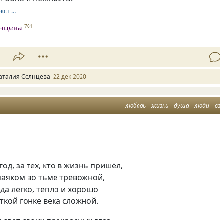
екст …
лнцева
701
8
аталия Солнцева
22 дек 2020
любовь
жизнь
душа
люди
с
год, за тех, кто в жизнь пришёл,
маяком во тьме тревожной,
гда легко, тепло и хорошо
ткой гонке века сложной.