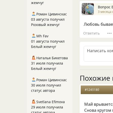
жемчуг
Вопрос 
3 месяца 
Роман Цивинскас
03 августа получил
Любовь бывает
Розовый жемчуг
Ответить
Mh Fav
01 августа получил
Белый жемчуг
Наталья Бикетова
31 июля получила
Белый жемчуг
Похожие 
Роман Цивинскас
30 июля получил
#1245180
статус автора
Svetlana Efimova
Май врывается
29 июля получила
Снова кругом 
статус автора