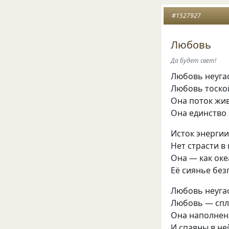
#1527927
Любовь
Да будет свет!
Любовь неуга
Любовь тоско
Она поток жив
Она единство 
Исток энергии
Нет страсти в 
Она — как оке
Её сиянье без
Любовь неуга
Любовь — спл
Она наполнен
И спаяны в не