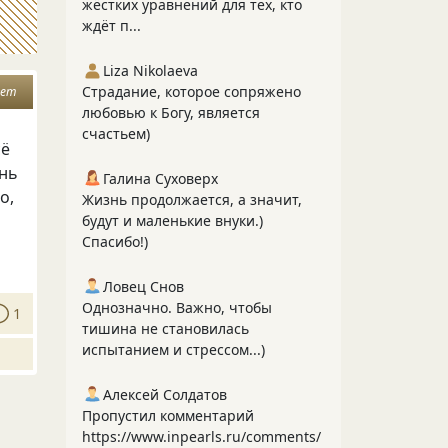
жёстких уравнений для тех, кто
ждёт п...
Liza Nikolaeva
Страдание, которое сопряжено
вет
любовью к Богу, является
счастьем)
сё
знь
Галина Суховерх
о,
Жизнь продолжается, а значит,
будут и маленькие внуки.)
Спасибо!)
Ловец Снов
Однозначно. Важно, чтобы
1
тишина не становилась
испытанием и стрессом...)
Алексей Солдатов
Пропустил комментарий
https://www.inpearls.ru/comments/