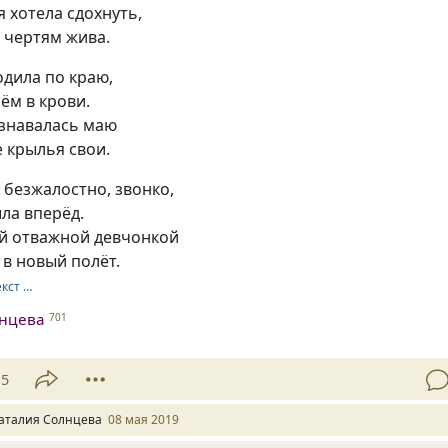
я хотела сдохнуть,
 чертям жива.
одила по краю,
ём в крови.
изнавалась маю
 крылья свои.
безжалостно, звонко,
шла вперёд.
й отважной девчонкой
в новый полёт.
екст …
лнцева
701
15
аталия Солнцева
08 мая 2019