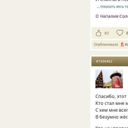
… показать весь т
©
Наталия Со
61
Опубликовала
Н
#1696462
Спасибо, этот 
Кто стал мне 
С кем мне все
В безумно жёс