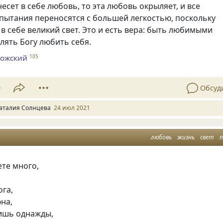
несет в себе любовь, то эта любовь окрыляет, и все
пытания переносятся с большей легкостью, поскольку
 в себе великий свет. Это и есть вера: быть любимыми
лять Богу любить себя.
рожский
105
9
Обсуд
аталия Солнцева
24 июл 2021
любовь
жизнь
свет
те много,
ога,
на,
ишь однажды,