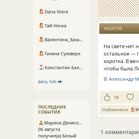
Dana Noire
Тай Ночка
#2222720
Валентина_Захарова
Нa свете нет 
остaльное — 
Галина Суховерх
короткa. В ве
Константин Балухта
чтобы былa Л
©
Алексaндр 
весь топ ⮕
18
ПОСЛЕДНИЕ
Опубликовала
kh
СОБЫТИЯ
Марина Денисова 5
06 августа
1 комментари
получил(а) Белый