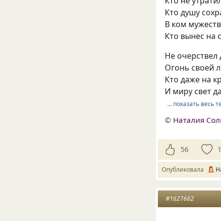
Кто не утрати
Кто душу сохр
В ком мужеств
Кто вынес на 
Не очерствел 
Огонь своей 
Кто даже на к
И миру свет д
… показать весь т
©
Наталия Со
56
Опубликовала
Н
#1627662