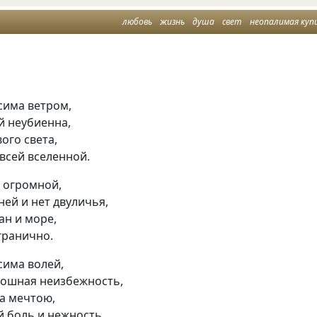
любовь
жизнь
душа
свет
неопалимая куп
сима ветром,
й неубиенна,
ого света,
всей вселенной.
 огромной,
ней и нет двуличья,
ан и море,
гранично.
сима волей,
ошная неизбежность,
а мечтою,
й боль и нежность.