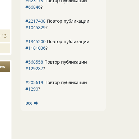
#623173
Повтор публикации
#66846
?
#2217408
Повтор публикации
#1045829
?
13
#1345200
Повтор публикации
#1181036
?
#568558
Повтор публикации
вет
#129287
?
#205619
Повтор публикации
#1290
?
все ⮕