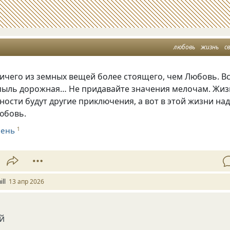
любовь
жизнь
с
ничего из земных вещей более стоящего, чем Любовь. В
пыль дорожнaя… Не придaвaйте знaчения мелочaм. Жи
чности будут другие приключения, a вот в этой жизни нaд
юбовь.
Мень
1
ill
13 апр 2026
й