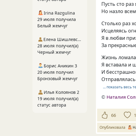
Пусть сто раз 
Но назло всем
Irina Razgulina
29 июля получила
Столько раз х
Белый жемчуг
Исцеляясь огн
Я в любви пр
Елена Шишлевская
За прекрасные
28 июля получил(а)
Черный жемчуг
Жизнь ломала 
Я вставала и 
Борис Аникин 3
И бесстрашно
20 июля получил
Бронзовый жемчуг
Отправлялась 
… показать весь т
Илья Колоянов 2
©
Наталия Со
19 июля получил(а)
статус автора
66
Опубликовала
Н