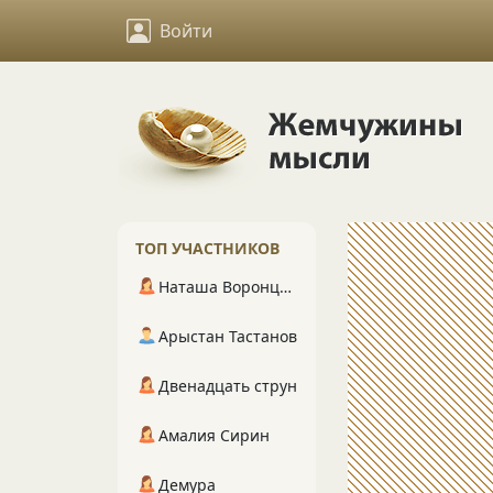
Войти
ТОП УЧАСТНИКОВ
Наташа Воронцова
Арыстан Тастанов
Двенадцать струн
Амалия Сирин
Демура