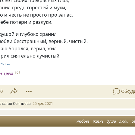
л свет своих прекрасных глаз,
анил средь горестей и муки,
о и честь не просто про запас,
себе потери и разлуки.
душой и глубоко хранил
любви бесстрашный, верный, чистый.
раю боролся, верил, жил
арил сиятельно лучистый.
екст …
лнцева
701
10
Обсуд
аталия Солнцева
25 дек 2021
любовь
жизнь
душа
люди
с