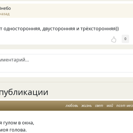
Внебо
назад
 односторонняя, двусторонняя и трёхсторонняя))
0
публикации
любовь
жизнь
свет
май
поэт мес
 гулом в окна,
моя голова.