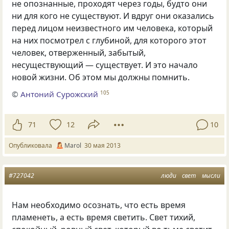
не опознанные, проходят через годы, будто они
ни для кого не существуют. И вдруг они оказались
перед лицом неизвестного им человека, который
на них посмотрел с глубиной, для которого этот
человек, отверженный, забытый,
несуществующий — существует. И это начало
новой жизни. Об этом мы должны помнить.
©
Антоний Сурожский
105
71
12
10
Опубликовала
Marol
30 мая 2013
#727042
люди
свет
мысли
Нам необходимо осознать, что есть время
пламенеть, а есть время светить. Свет тихий,