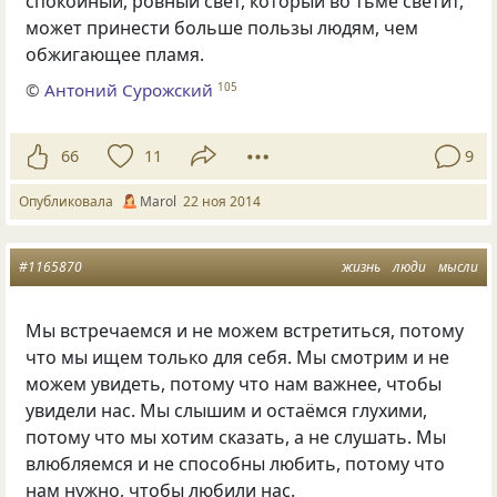
спокойный, ровный свет, который во тьме светит,
может принести больше пользы людям, чем
обжигающее пламя.
©
Антоний Сурожский
105
66
11
9
Опубликовала
Маrol
22 ноя 2014
#1165870
жизнь
люди
мысли
Мы встречаемся и не можем встретиться
,
потому
что мы ищем только для себя. Мы смотрим и не
можем увидеть
,
потому что нам важнее
,
чтобы
увидели нас. Мы слышим и остаёмся глухими
,
потому что мы хотим сказать
,
а не слушать. Мы
влюбляемся и не способны любить
,
потому что
нам нужно
,
чтобы любили нас.