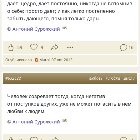
дает щедро, дает постоянно, никогда не вспомнив
о себе: просто дает; и как легко постепенно
забыть дающего, помня только дары.
©
Антоний Сурожский
105
59
9
16
Опубликовала
Marol
07 окт 2013
#632622
любовь
к людям
мысли
Человек созревает тогда, когда негатив
от поступков других, уже не может погасить в нем
любви к людям.
©
Антоний Сурожский
105