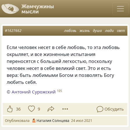
#1627662
любовь
жизнь
душа
люди
свет
Если человек несет в себе любовь, то эта любовь
окрыляет, и все жизненные испытания
переносятся с большей легкостью, поскольку
человек несет в себе великий свет. Это и есть
вера: быть любимыми Богом и позволять Богу
любить себя.
©
Антоний Сурожский
105
36
9
Обсудить
Опубликовала
Наталия Солнцева
24 июл 2021