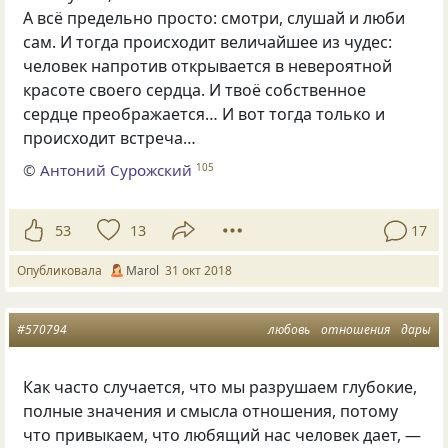
А всё предельно просто: смотри
,
слушай и люби
сам. И тогда происходит величайшее из чудес:
человек напротив открывается в невероятной
красоте своего сердца. И твоё собственное
сердце преображается… И вот тогда только и
происходит встреча…
©
Антоний Сурожский
105
53
13
17
Опубликовала
Маrol
31 окт 2018
#570794
любовь
отношения
дары
Как часто случается, что мы разрушаем глубокие,
полные значения и смысла отношения, потому
что привыкаем, что любящий нас человек дает, —