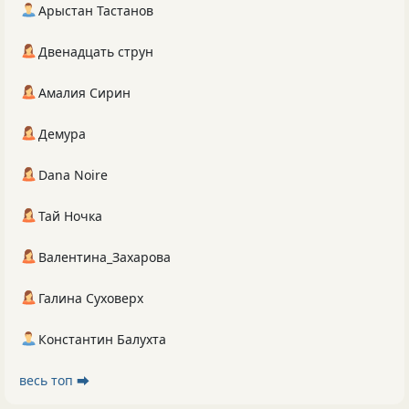
Арыстан Тастанов
Двенадцать струн
Амалия Сирин
Демура
Dana Noire
Тай Ночка
Валентина_Захарова
Галина Суховерх
Константин Балухта
весь топ ⮕