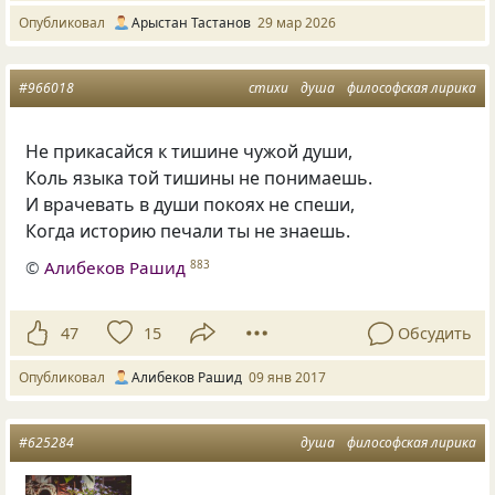
Опубликовал
Арыстан Тастанов
29 мар 2026
#966018
стихи
душа
философская лирика
Не прикасайся к тишине чужой души,
Коль языка той тишины не понимаешь.
И врачевать в души покоях не спеши,
Когда историю печали ты не знаешь.
©
Алибеков Рашид
883
47
15
Обсудить
Опубликовал
Алибеков Рашид
09 янв 2017
#625284
душа
философская лирика