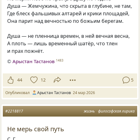
Душа — Жемчужина, что скрыта в глубине, не там,
Где блеск фальшивых алтарей и крики площадей,
Она парит над вечностью по божьим берегам.
Душа — не пленница времен, в ней вечная весна,
А плоть — лишь временный шатёр, что тлен
и прах пожнёт.
©
Арыстан Тастанов
1483
44
12
5
Опубликовал
Арыстан Тастанов
24 мар 2026
#2218817
жизнь
философская лирика
Не мерь свой путь
С. Г.