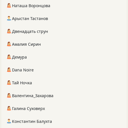
Наташа Воронцова
Арыстан Тастанов
Двенадцать струн
Амалия Сирин
Демура
Dana Noire
Тай Ночка
Валентина_Захарова
Галина Суховерх
Константин Балухта