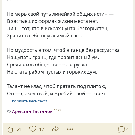
Не мерь свой путь линейкой общих истин —
В застывших формах жизни места нет.
Лишь тот, кто в искрах бунта бескорыстен,
Хранит в себе неугасимый свет.
Но мудрость в том, чтоб в танце безрассудства
Нащупать грань, где правит ясный ум.
Среди оков общественного русла
Не стать рабом пустых и горьких дум.
Талант не клад, чтоб прятать под плитою,
Он — факел твой, и жребий твой — гореть.
… показать весь текст …
©
Арыстан Тастанов
1483
51
17
4