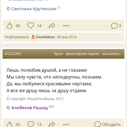
©
Светлана Крутянская
11
45
14
3
Опубликовала
IrinaAleksss
30 янв 2014
#1222265
душа
философская лирика
мыслитель месяца
Лишь полюбив душой
,
а не глазами
Мы силу чувств
,
что неподкупны
,
познаем.
Да
,
мы любуемся красивыми чертами,
А все же душу лишь за душу отдаем.
© Copyright: Рашид Алибеков, 2013
©
Алибеков Рашид
883
42
13
Обсудить