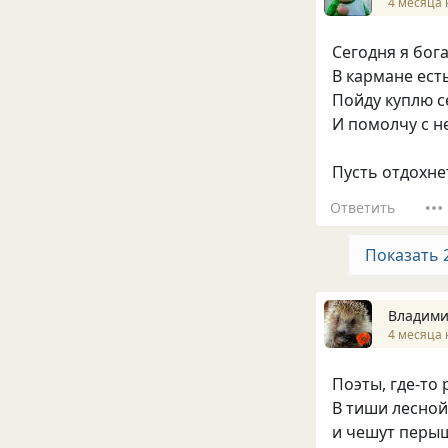
4 месяца 
Сегодня я бога
В кармане ест
Пойду куплю с
И помолчу с не
Пусть отдохне
Ответить
Показать 
Владими
4 месяца 
Поэты, где-то 
В тиши лесной
и чешут перы