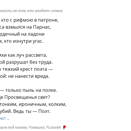
ность на том, кто владеет словом.
, кто с рифмою в патроне,
са взмылся на Парнас,
ердечный на ладони
, кто изнутри угас.
хи как луч рассвета,
ой разрушат без труда.
 тяжкий крест поэта —
ой: не нанести вреда.
— только пыль на полке.
Где Просвещенья свет?
 тонким, ироничным, колким,
убий. Ведь ты — Поэт.
екст …
ров под никами: Ромашка, PLutоvkА 🌹