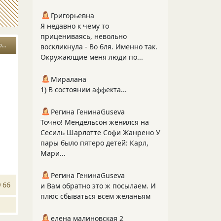
Григорьевна
Я недавно к чему то
прицениваясь, невольно
и
воскликнула - Во бля. Именно так.
Окружающие меня люди по...
Миралана
1) В состоянии аффекта...
Регина ГенинаGuseva
Точно! Мендельсон женился на
Сесиль Шарлотте Софи Жанрено У
пары было пятеро детей: Карл,
Мари...
Регина ГенинаGuseva
66
и Вам обратно это ж посылаем. И
плюс сбываться всем желаньям
елена малиновская 2