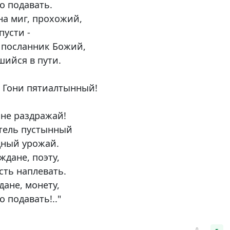
о подавать.
на миг, прохожий,
пусти -
 посланник Божий,
ийся в пути.
у? Гони пятиалтынный!
 не раздражай!
тель пустынный
дный урожай.
ждане, поэту,
сть наплевать.
дане, монету,
 подавать!.."