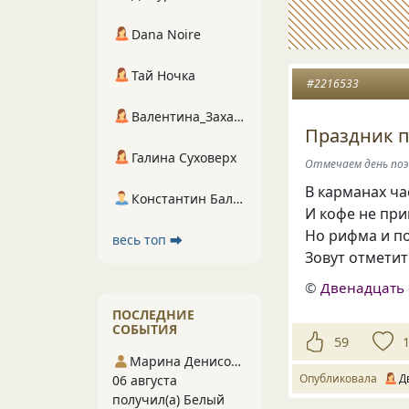
Dana Noire
Тай Ночка
#2216533
Валентина_Захарова
Праздник п
Галина Суховерх
Отмечаем день поэ
В карманах ча
Константин Балухта
И кофе не при
Но рифма и п
весь топ ⮕
Зовут отметит
©
Двенадцать 
ПОСЛЕДНИЕ
СОБЫТИЯ
59
Марина Денисова 5
Опубликовала
Д
06 августа
получил(а) Белый