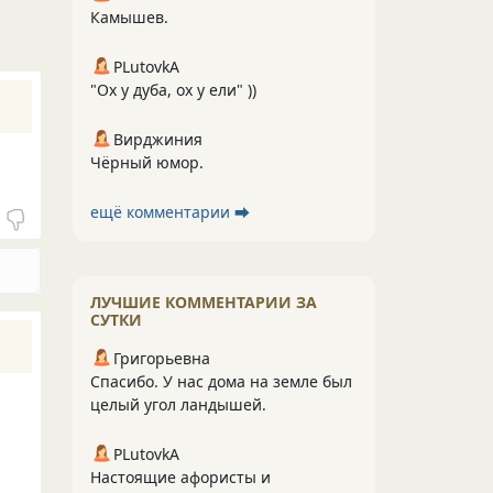
Камышев.
PLutоvkА
"Ох у дуба, ох у ели" ))
Вирджиния
Чёрный юмор.
ещё комментарии ⮕
ЛУЧШИЕ КОММЕНТАРИИ ЗА
СУТКИ
Григорьевна
Спасибо. У нас дома на земле был
целый угол ландышей.
PLutоvkА
Настоящие афористы и