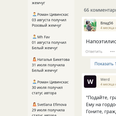
жемчуг
66 комментар
Роман Цивинскас
03 августа получил
Влад56
Розовый жемчуг
4 месяца 
Mh Fav
Напоэтилис
01 августа получил
Белый жемчуг
Ответить
Наталья Бикетова
Показать 
31 июля получила
Белый жемчуг
Werd
W
Роман Цивинскас
4 месяца 
30 июля получил
статус автора
"Подайте, гр
Ему на гордо
Svetlana Efimova
29 июля получила
Гоните, граж
статус автора