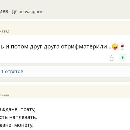
иев
популярные
назад
ь и потом друг друга отрифматерили...🤪🍷
9
11 ответов
назад
аждане, поэту,
сть наплевать.
дане, монету,