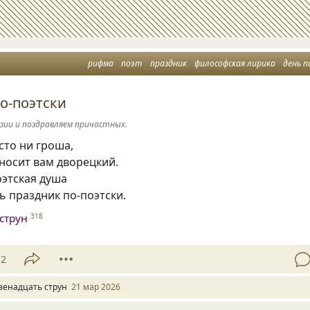
рифма
поэт
праздник
философская лирика
день поэзи
о-поэтски
зии и поздравляем причастных.
сто ни гроша,
носит вам дворецкий.
оэтская душа
ь праздник по‑поэтски.
струн
318
12
венадцать струн
21 мар 2026