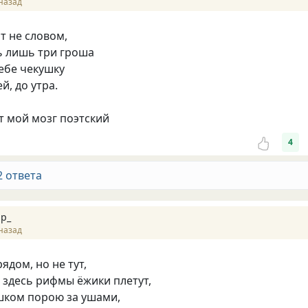
назад
т не словом,
ь лишь три гроша
ебе чекушку
й, до утра.
т мой мозг поэтский
4
2 ответа
р_
назад
рядом, но не тут,
 здесь рифмы ёжики плетут,
шком порою за ушами,