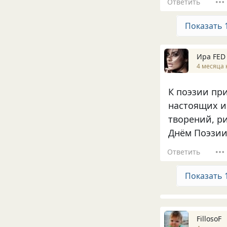
Ответить
Показать 
Ира FED
4 месяца 
К поэзии при
настоящих и 
творений, р
Днём Поэзии 
Ответить
Показать 
FillosoF