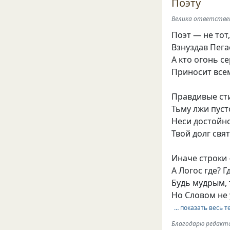
Поэту
Велика ответствен
Поэт — не тот
Взнуздав Пега
А кто огонь с
Приносит всем
Правдивые сти
Тьму лжи пуст
Неси достойно
Твой долг свят
Иначе строки 
А Логос где? 
Будь мудрым,
Но Словом не 
… показать весь т
Благодарю редакто