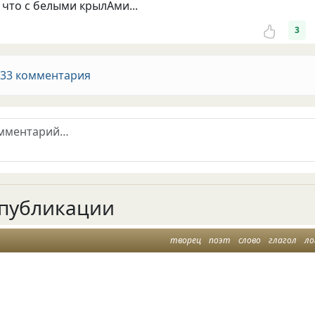
 что с белыми крылАми...
3
 33 комментария
публикации
творец
поэт
слово
глагол
ло