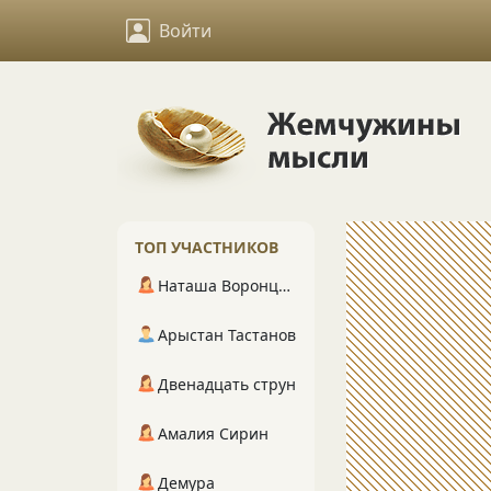
Войти
ТОП УЧАСТНИКОВ
Наташа Воронцова
Арыстан Тастанов
Двенадцать струн
Амалия Сирин
Демура