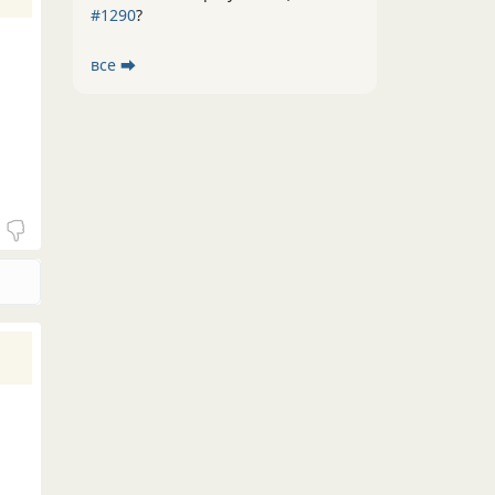
#1290
?
все ⮕