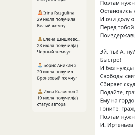
Поэтам нужн
Остановись 
Irina Razgulina
И очи долу о
29 июля получила
Белый жемчуг
Перед тобой
Поиздержавш
Елена Шишлевская
28 июля получил(а)
Эй, ты! А, н
Черный жемчуг
Быстро!
Борис Аникин 3
И без нужды
20 июля получил
Свободы сея
Бронзовый жемчуг
Сбирает ску
Илья Колоянов 2
Подайте, гра
19 июля получил(а)
Ему на гордо
статус автора
Гоните, граж
Поэтам нужно
И. Иртеньев